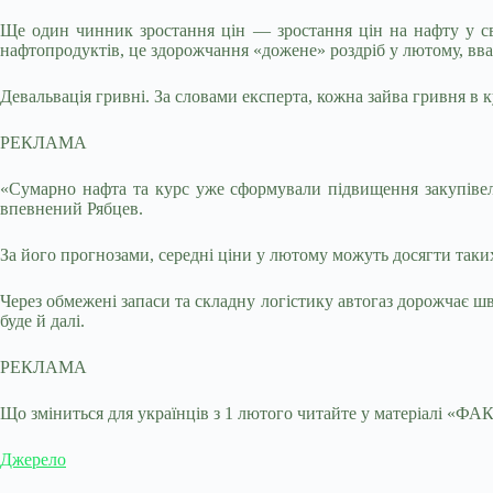
Ще один чинник зростання цін — зростання цін на нафту у світ
нафтопродуктів, це здорожчання «дожене» роздріб у лютому, вва
Девальвація гривні. За словами експерта, кожна зайва гривня в к
РЕКЛАМА
«Сумарно нафта та курс уже сформували підвищення закупівель
впевнений Рябцев.
За його прогнозами, середні ціни у лютому можуть досягти таких
Через обмежені запаси та складну логістику автогаз дорожчає шв
буде й далі.
РЕКЛАМА
Що зміниться для українців з 1 лютого читайте у матеріалі «ФА
Джерело