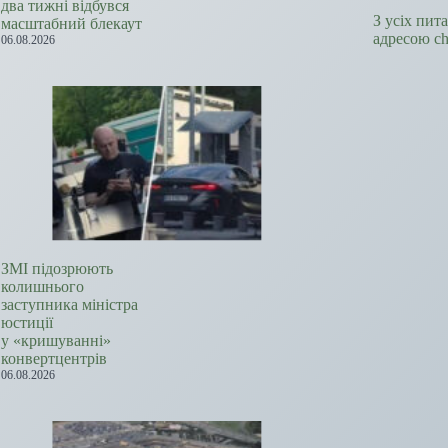
два тижні відбувся
З усіх пит
масштабний блекаут
адресою c
06.08.2026
ЗМІ підозрюють
колишнього
заступника міністра
юстиції
у «кришуванні»
конвертцентрів
06.08.2026