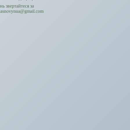
ань звертайтеся за
hasnovynua@gmail.com