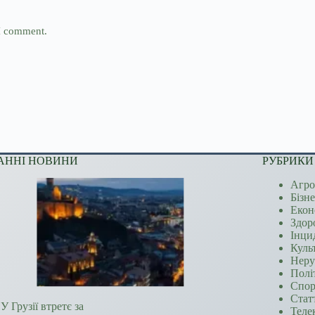
 I comment.
АННІ НОВИНИ
РУБРИКИ
Агро
Бізн
Екон
Здор
Інци
Куль
Неру
Полі
Спор
Стат
У Грузії втретє за
Теле