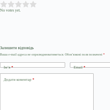
Submit Rating
Rate this item:
No votes yet.
Залишити відповідь
Ваша e-mail адреса не оприлюднюватиметься.
Обов’язкові поля позначені
*
Ім’я
*
Email
*
Додати коментар
*