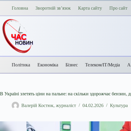
Перейти
до
Головна
Зворотній зв’язок
Карта сайту
Про сайт
вмісту
Політика
Економіка
Бізнес
Телеком/ІТ/Медіа
А
В Україні злетять ціни на пальне: на скільки здорожчає бензин, д
Валерій Костюк, журналіст
04.02.2026
Культура