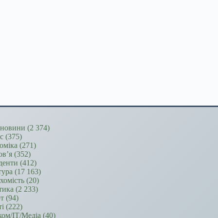
новини
(2 374)
ес
(375)
оміка
(271)
ов’я
(352)
денти
(412)
тура
(17 163)
хомість
(20)
тика
(2 233)
т
(94)
ті
(222)
ком/ІТ/Медіа
(40)