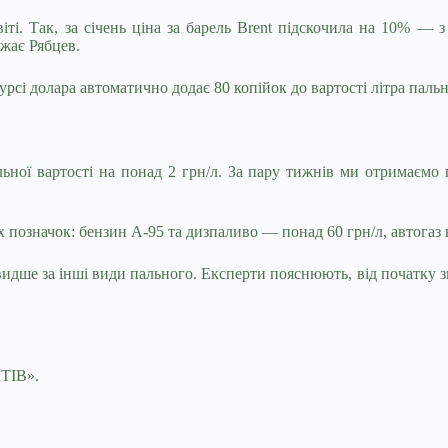
і. Так, за січень ціна за барель Brent підскочила на 10% — з
жає Рябцев.
урсі долара автоматично додає 80 копійок до вартості літра пальн
ної вартості на понад 2 грн/л. За пару тижнів ми отримаємо 
 позначок: бензин А-95 та дизпаливо — понад 60 грн/л, автогаз 
идше за інші види пального. Експерти пояснюють, від початку зи
КТІВ».