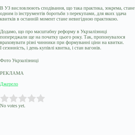
В УЗ висловлюють сподівання, що така практика, зокрема, стане
одним із інструментів боротьби з перекупами, для яких здача
квитків в останній момент стане невигідною практикою.
Додамо, що про масштабну реформу в Укрзалізниці
попереджали ще на початку цього року. Так, пропонувалося
враховувати різні чинники при формуванні ціни на квитки.
І сезонність, і день купівлі квитка, і стан вагонів.
Фото Укрзалізниці
РЕКЛАМА
Джерело
Submit Rating
Rate this item:
No votes yet.