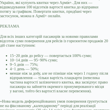
України, які купують квитки через Армія+. Для них —
відшкодування 100 відсотків вартості квитка до відправки
потягу за графіком. Повертати квитки, придбані через
застосунок, можна в Армії+ онлайн.
РЕКЛАМА
Для всіх інших категорій пасажирів за новими правилами
відсоток суми повернення для рейсів із горизонтом продажів 20
діб стане наступним:
15−20 днів до рейсу — повертається 100% суми;
10−14 днів — 95−90% суми;
9−5 днів — 75%;
4−1 день — 50%;
менше ніж за добу, але не пізніше ніж через 1 годину після
відправлення — тільки вартість плацкарти (невелика
частина вартості залізничного квитка, яка засвідчує право
пасажира на зайняття окремого пронумерованого місця
у вагоні, тобто без вартості власне перевезення).
«Нова модель диференційованих умов повернення ґрунтується
не на фіксованому „календарному“ періоді для реалізації