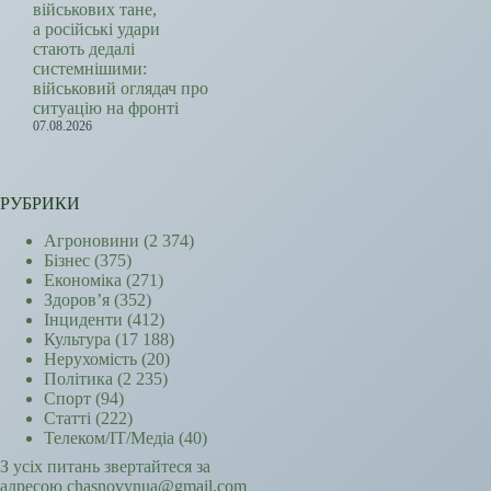
військових тане,
а російські удари
стають дедалі
системнішими:
військовий оглядач про
ситуацію на фронті
07.08.2026
РУБРИКИ
Агроновини
(2 374)
Бізнес
(375)
Економіка
(271)
Здоров’я
(352)
Інциденти
(412)
Культура
(17 188)
Нерухомість
(20)
Політика
(2 235)
Спорт
(94)
Статті
(222)
Телеком/ІТ/Медіа
(40)
З усіх питань звертайтеся за
адресою chasnovynua@gmail.com