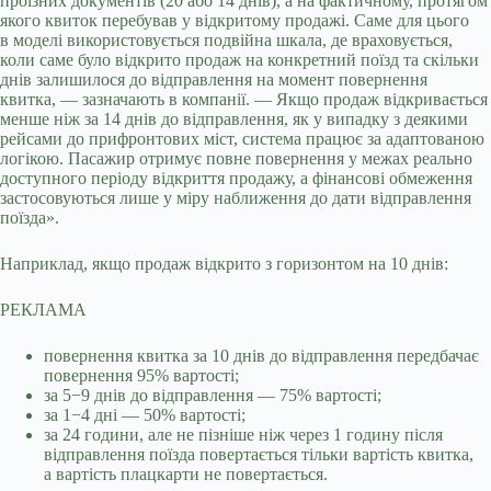
проїзних документів (20 або 14 днів), а на фактичному, протягом
якого квиток перебував у відкритому продажі. Саме для цього
в моделі використовується подвійна шкала, де враховується,
коли саме було відкрито продаж на конкретний поїзд та скільки
днів залишилося до відправлення на момент повернення
квитка, — зазначають в компанії. — Якщо продаж відкривається
менше ніж за 14 днів до відправлення, як у випадку з деякими
рейсами до прифронтових міст, система працює за адаптованою
логікою. Пасажир отримує повне повернення у межах реально
доступного періоду відкриття продажу, а фінансові обмеження
застосовуються лише у міру наближення до дати відправлення
поїзда».
Наприклад, якщо продаж відкрито з горизонтом на 10 днів:
РЕКЛАМА
повернення квитка за 10 днів до відправлення передбачає
повернення 95% вартості;
за 5−9 днів до відправлення — 75% вартості;
за 1−4 дні — 50% вартості;
за 24 години, але не пізніше ніж через 1 годину після
відправлення поїзда повертається тільки вартість квитка,
а вартість плацкарти не повертається.