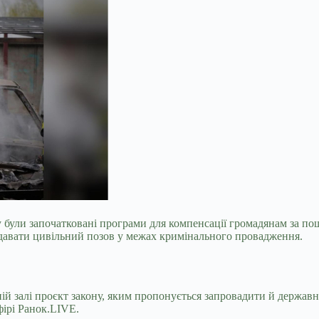
 були започатковані програми для компенсації громадянам за по
авати цивільний позов у межах кримінального провадження.
ній залі проєкт закону, яким пропонується запровадити й держав
фірі Ранок.LIVE.