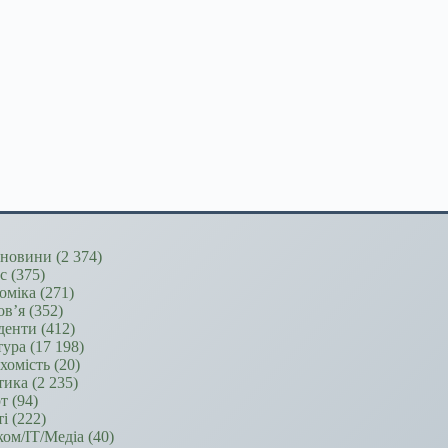
новини
(2 374)
ес
(375)
оміка
(271)
ов’я
(352)
денти
(412)
тура
(17 198)
хомість
(20)
тика
(2 235)
т
(94)
ті
(222)
ком/ІТ/Медіа
(40)