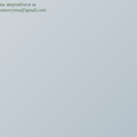
ань звертайтеся за
hasnovynua@gmail.com