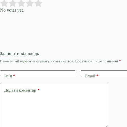
Submit Rating
Rate this item:
No votes yet.
Залишити відповідь
Ваша e-mail адреса не оприлюднюватиметься.
Обов’язкові поля позначені
*
Ім’я
*
Email
*
Додати коментар
*