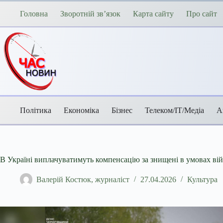
Перейти
до
Головна
Зворотній зв’язок
Карта сайту
Про сайт
вмісту
Політика
Економіка
Бізнес
Телеком/ІТ/Медіа
А
В Україні виплачуватимуть компенсацію за знищені в умовах війн
Валерій Костюк, журналіст
27.04.2026
Культура