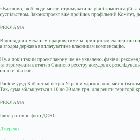
«Важливо, щоб люди могли отримувати на рівні компенсацій за ж
суспільством. Законопроєкт вже пройшов профільний Комітет, д
РЕКЛАМА
Відповідний механізм працюватиме за принципом експертної оці
а згодом держава виплачуватиме власникам компенсацію.
Ну, а поки такий проєкт закону ще не ухвалено, фахівці рекоменд
та отримувати витяги з Єдиного реєстру досудових розслідувань
оцінки збитків.
Раніше уряд Кабінет міністрів України удосконалив механізм ко
Так, сума збільшується з 10 до 30 млн грн, для решти території к
РЕКЛАМА
Ілюстративне фото ДСНС
Джерело