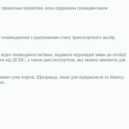
 правильна ініціатива, вона підримана громадянським
т пошкодження з урахуванням стану транспортного засобу,
відео пошкоджені автівки, подавати відповідні заяви до поліції
кти від ДСНС, а також дані експертизи, яку можна замовити для
ивши суму втричі. Щоправда, лише для підприємств та бізнесу.
рн.