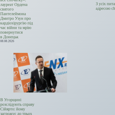
З усіх пит
лауреат Ордена
адресою c
святого
Пантелеймона
Дмитро Узун про
кардіохірургію під
час війни та мрію
повернутися
в Донецьк
08.08.2026
В Угорщині
розслідують справу
Сійярто: йому
загрожує до трьох