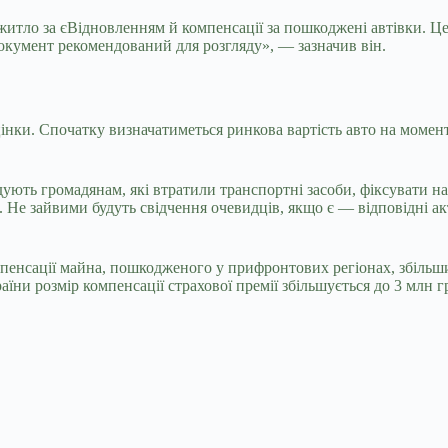
итло за єВідновленням й компенсації за пошкоджені автівки. Це
окумент рекомендований для розгляду», — зазначив він.
нки. Спочатку визначатиметься ринкова вартість авто на момен
ують громадянам, які втратили транспортні засоби, фіксувати на 
. Не зайвими будуть свідчення очевидців, якщо є — відповідні а
мпенсації майна, пошкодженого у прифронтових регіонах, збільш
раїни розмір компенсації страхової премії збільшується до 3 млн г