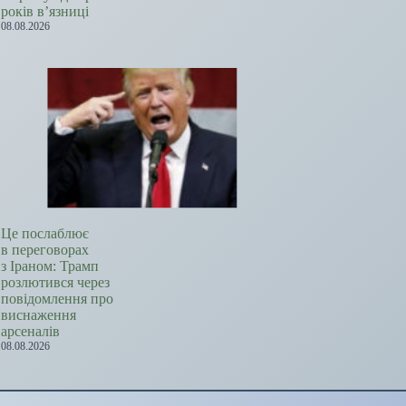
років в’язниці
08.08.2026
Це послаблює
в переговорах
з Іраном: Трамп
розлютився через
повідомлення про
виснаження
арсеналів
08.08.2026