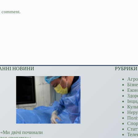
 I comment.
АННІ НОВИНИ
РУБРИКИ
Агро
Бізн
Екон
Здор
Інци
Куль
Неру
Полі
Спор
Стат
«Ми двічі починали
Теле
все спочатку»: