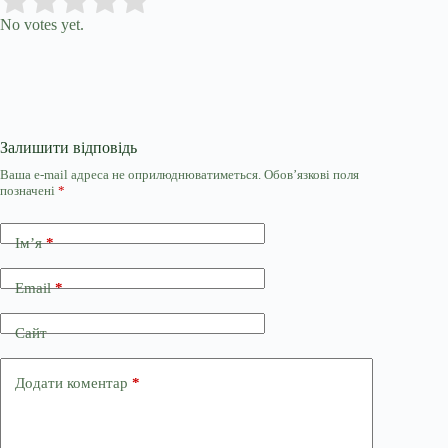
Submit Rating
Rate this item:
No votes yet.
Залишити відповідь
Ваша e-mail адреса не оприлюднюватиметься.
Обов’язкові поля
позначені
*
Ім’я
*
Email
*
Сайт
Додати коментар
*