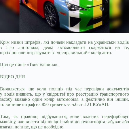
Крім низки штрафів, які почали накладати на українськи водіїв
з 1-го листопада, деякі автомобілісти скаржаться на те,
що їх почали штрафувати за
«неправильний» колір авто.
Про це пише «Твоя машина».
ВІДЕО ДНЯ
Виявляється, що коли поліція під час перевірки документів
у водія виявить, що у свідоцтві про реєстрацію транспортного
засобу вказано один колір автомобіля, а фактично він інший,
то випише штраф на 850 гривень за ч.6 ст. 121 КУпАП.
Таке, як правило, відбувається, коли власник перефарбовує
машину, але внести відповідні зміни до техпаспорта забуває або
взагалі не знає, що це необхідно.