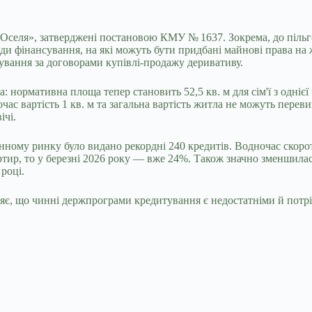
єОселя», затверджені постановою КМУ № 1637. Зокрема, до пільг
иди фінансування, на які можуть бути придбані майнові права на
ування за договорами купівлі-продажу деривативу.
 нормативна площа тепер становить 52,5 кв. м для сім'ї з однієї
очас вартість 1 кв. м та загальна вартість житла не можуть пере
ічі.
инному ринку було видано рекордні 240 кредитів. Водночас скоро
ртир, то у березні 2026 року — вже 24%. Також значно зменшила
році.
яє, що чинні держпрограми кредитування є недостатніми й потрі