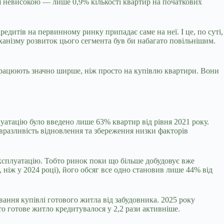
я невисокою — лише 0,9% кількості квартир на початкових
дитів на первинному ринку припадає саме на неї. І це, по суті,
ханізму розвиток цього сегмента був би набагато повільнішим.
 працюють значно ширше, ніж просто на купівлю квартири. Вони
луатацію було введено лише 63% квартир від рівня 2021 року.
вразливість відновлення та збереження низки факторів
експлуатацію. Тобто ринок поки що більше добудовує вже
 ніж у 2024 році), його обсяг все одно становив лише 44% від
ання купівлі готового житла від забудовника. 2025 року
о готове житло кредитувалося у 2,2 рази активніше.