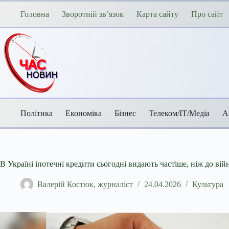
Перейти
до
Головна
Зворотній зв’язок
Карта сайту
Про сайт
вмісту
Політика
Економіка
Бізнес
Телеком/ІТ/Медіа
А
В Україні іпотечні кредити сьогодні видають частіше, ніж до війн
Валерій Костюк, журналіст
24.04.2026
Культура