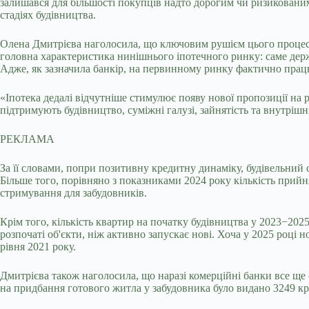
залишався для більшості покупців надто дорогим чи ризиковани
стадіях будівництва.
Олена Дмитрієва наголосила, що ключовим рушієм цього процесу 
головна характеристика нинішнього іпотечного ринку: саме держ
Адже, як зазначила банкір, на первинному ринку фактично працюю
«Іпотека дедалі відчутніше стимулює появу нової пропозиції н
підтримують будівництво, суміжні галузі, зайнятість та внутрі
РЕКЛАМА
За її словами, попри позитивну кредитну динаміку, будівельний 
Більше того, порівняно з показниками 2024 року кількість прий
стримування для забудовників.
Крім того, кількість квартир на початку будівництва у 2023−202
розпочаті об'єкти, ніж активно запускає нові. Хоча у 2025 році 
рівня 2021 року.
Дмитрієва також наголосила, що наразі комерційні банки все ще 
на придбання готового житла у забудовника було видано 3249 кр