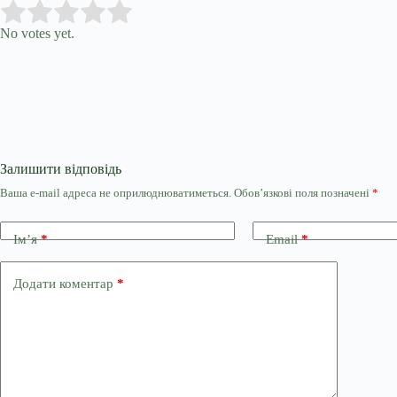
Submit Rating
Rate this item:
No votes yet.
Залишити відповідь
Ваша e-mail адреса не оприлюднюватиметься.
Обов’язкові поля позначені
*
Ім’я
*
Email
*
Додати коментар
*