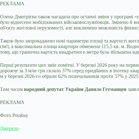
РЕКЛАМА
Олена Дмитрієва також нагадала про останні зміни у програмі «
було віднесено мобілізованих військовослужбовців. Змінено й в
об'єкту житлової нерухомості, але виключено можливість фінанс
Також було запроваджено нові параметри площі та вартості житла:
сім'ї, а максимальна площа квартири обмежена 115,5 кв. м. Водн
тому, що гранична вартість квадратного метра була збільшена вдв
Перші результати цих змін помітні. У березні 2026 року на перв
дорожче за 3 млн грн склало 37% серед придбаних в іпотеку ква
м у березні 2026-го обрали 62% позичальників проти 37% у 2025 
Тим часом
народний депутат України Данило Гетманцев
заявл
РЕКЛАМА
Фото Pixabay
Джерело