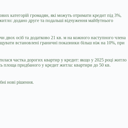
ових категорій громадян, які можуть отримати кредит під 3%,
 житло: додано друге та подальші відчуження майбутнього
 чи двох осіб та додатково 21 кв. м на кожного наступного члена
вищувати встановлені граничні показники більш ніж на 10%, при
тилася частка дорогих квартир у кредит: якщо у 2025 році житло
сь площа придбаного у кредит житла: квартири до 50 кв.
бні нові рішення.