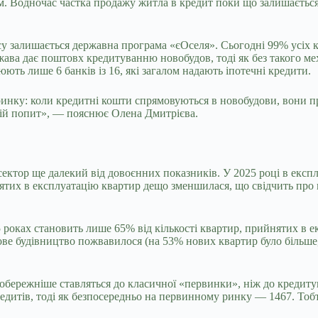
м. Водночас частка продажу житла в кредит поки що залишаєтьс
залишається державна програма «єОселя». Сьогодні 99% усіх кре
ава дає поштовх кредитуванню новобудов, тоді як без такого ме
ть лише 6 банків із 16, які загалом надають іпотечні кредити.
а ринку: коли кредитні кошти спрямовуються в новобудови, вони
шній попит», — пояснює Олена Дмитрієва.
сектор ще далекий від довоєнних показників. У 2025 році в експ
нятих в експлуатацію квартир дещо зменшилася, що свідчить про 
5 роках становить лише 65% від кількості квартир, прийнятих в 
нове будівництво пожвавилося (на 53% нових квартир було більше,
обережніше ставляться до класичної «первинки», ніж до кредитув
едитів, тоді як безпосередньо на первинному ринку — 1467. Тобт