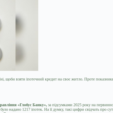
їні, щоби взяти іпотечний кредит на своє житло. Проте показник
правління «Глобус Банку»,
за підсумками 2025 року на первинно
ли було надано 1217 іпотек. На її думку, такі цифри свідчать про