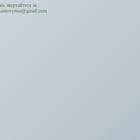
ань звертайтеся за
hasnovynua@gmail.com