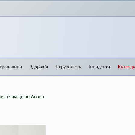
гроновини
Здоров’я
Нерухомість
Інциденти
Культур
и: з чим це пов'язано