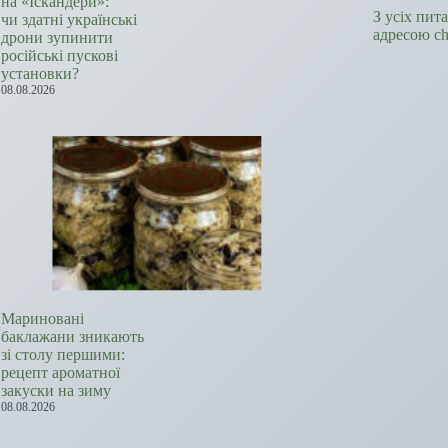
на «Іскандери»:
З усіх пит
чи здатні українські
адресою c
дрони зупинити
російські пускові
установки?
08.08.2026
Мариновані
баклажани зникають
зі столу першими:
рецепт ароматної
закуски на зиму
08.08.2026