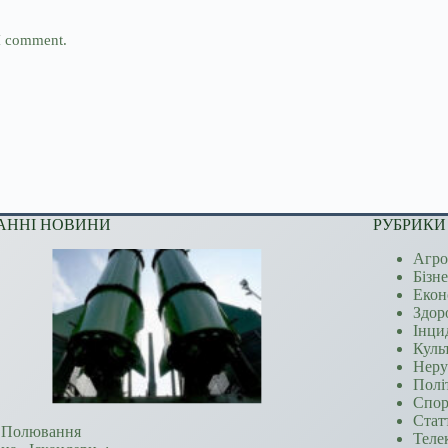
 I comment.
АННІ НОВИНИ
РУБРИКИ
Агро
Бізн
Екон
Здор
Інци
Куль
Неру
Полі
Спор
Стат
Полювання
Теле