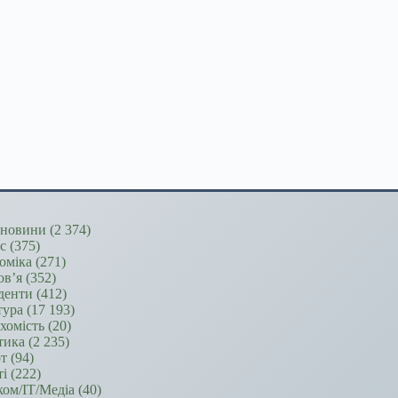
новини
(2 374)
ес
(375)
оміка
(271)
ов’я
(352)
денти
(412)
тура
(17 193)
хомість
(20)
тика
(2 235)
т
(94)
ті
(222)
ком/ІТ/Медіа
(40)