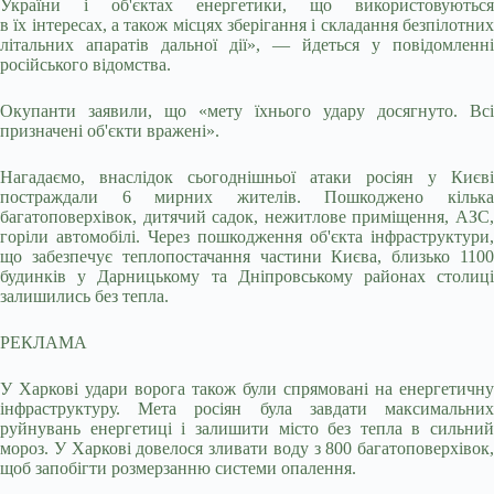
України і об'єктах енергетики, що використовуються
в їх інтересах, а також місцях зберігання і складання безпілотних
літальних апаратів дальної дії», — йдеться у повідомленні
російського відомства.
Окупанти заявили, що «мету їхнього удару досягнуто. Всі
призначені об'єкти вражені».
Нагадаємо, внаслідок сьогоднішньої атаки росіян у Києві
постраждали 6 мирних жителів. Пошкоджено кілька
багатоповерхівок, дитячий садок, нежитлове приміщення, АЗС,
горіли автомобілі. Через пошкодження об'єкта інфраструктури,
що забезпечує теплопостачання частини Києва, близько 1100
будинків у Дарницькому та Дніпровському районах столиці
залишились без тепла.
РЕКЛАМА
У Харкові удари ворога також були спрямовані на енергетичну
інфраструктуру. Мета росіян була завдати максимальних
руйнувань енергетиці і залишити місто без тепла в сильний
мороз. У Харкові довелося зливати воду з 800 багатоповерхівок,
щоб запобігти розмерзанню системи опалення.