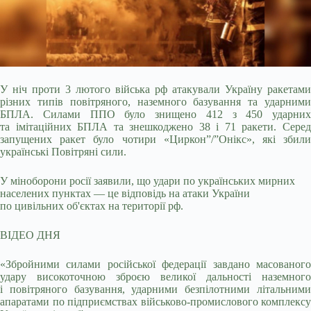
У ніч проти 3 лютого війська рф атакували Україну ракетами
різних типів повітряного, наземного базування та ударними
БПЛА. Силами ППО було знищено 412 з 450 ударних
та
імітаційних БПЛА та знешкоджено 38 і 71 ракети. Серед
запущених ракет було чотири «Циркон”/”Онікс», які збили
українські Повітряні сили.
У міноборони росії заявили, що удари по українських мирних
населених пунктах — це відповідь на атаки України
по цивільних об'єктах на території рф.
ВІДЕО ДНЯ
«Збройними силами російської федерації завдано масованого
удару високоточною зброєю великої дальності наземного
і повітряного базування, ударними безпілотними літальними
апаратами по підприємствах військово-промислового комплексу