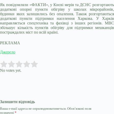
Як повідомляли «ФАКТИ», у Києві мерія та ДСНС розгортають
додаткові опорні пункти обігріву у школах мікрорайонів,
будинки яких залишились без опалення. Також розгортаються
додаткові пункти підтримки населення Харкова. У Харків
направляється спецтехніка та фахівці з інших регіонів. МВС
збільшує кількість пунктів обігріву для підтримки мешканців
постраждалих міст по всій країні.
РЕКЛАМА
Джерело
Submit Rating
Rate this item:
No votes yet.
Залишити відповідь
Ваша e-mail адреса не оприлюднюватиметься.
Обов’язкові поля
позначені
*