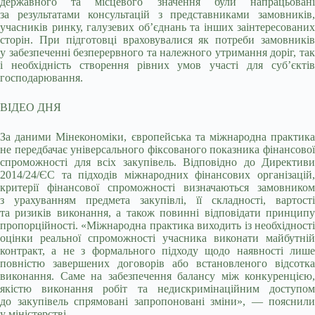
державного та місцевого значення були напрацьовані
за результатами консультацій з представниками замовників,
учасників ринку, галузевих об’єднань та інших заінтересованих
сторін. При підготовці враховувалися як потреби замовників
у забезпеченні безперервного та належного утримання доріг, так
і необхідність створення рівних умов участі для суб’єктів
господарювання.
ВІДЕО ДНЯ
За даними Мінекономіки, європейська та міжнародна практика
не передбачає універсального фіксованого показника фінансової
спроможності для всіх закупівель. Відповідно до Директиви
2014/24/ЄС та підходів міжнародних фінансових організацій,
критерії фінансової спроможності визначаються замовником
з урахуванням предмета закупівлі, її складності, вартості
та ризиків виконання, а також повинні відповідати принципу
пропорційності. «Міжнародна практика виходить із необхідності
оцінки реальної спроможності учасника виконати майбутній
контракт, а не з формального підходу щодо наявності лише
повністю завершених договорів або встановленого відсотка
виконання. Саме на забезпечення балансу між конкуренцією,
якістю виконання робіт та недискримінаційним доступом
до закупівель спрямовані запропоновані зміни», — пояснили
у міністерстві.