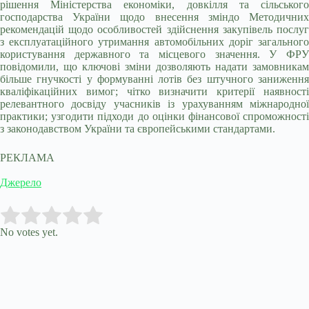
рішення Міністерства економіки, довкілля та сільського
господарства України щодо внесення зміндо Методичних
рекомендацій щодо особливостей здійснення закупівель послуг
з експлуатаційного утримання автомобільних доріг загального
користування державного та місцевого значення. У ФРУ
повідомили, що ключові зміни дозволяють надати замовникам
більше гнучкості у формуванні лотів без штучного заниження
кваліфікаційних вимог; чітко визначити критерії наявності
релевантного досвіду учасників із урахуванням міжнародної
практики; узгодити підходи до оцінки фінансової спроможності
з законодавством України та європейськими стандартами.
РЕКЛАМА
Джерело
Submit Rating
Rate this item:
No votes yet.