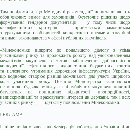
Там повідомили, що Методичні рекомендації не встановлюють
обов’язкових вимог для замовників. Остаточне рішення щодо
формування тендерної документації — у тому числі щодо
кваліфікаційних критеріїв — приймається замовником
з урахуванням особливостей конкретного предмета закупівлі
та вимог законодавства у сфері публічних закупівель.
«Мінекономіки відкрите до подальшого діалогу з усіма
учасниками ринку та продовжить роботу над удосконаленням
механізмів закупівель з метою забезпечення добросовісної
конкуренції, ефективного використання бюджетних коштів
та належного утримання дорожньої інфраструктури України,
що водночас створює рівніші можливості для участі ширшого
кола учасників ринку. Позиція Міністерства залишається
незмінною: будь-які зміни у сфері публічних закупівель повинні
базуватися на принципах відкритості, пропорційності,
недискримінації та враховувати інтереси як держави, так і всіх
учасників ринку», — йдеться у повідомленні Мінекономіки.
РЕКЛАМА
Раніше повідомлялось, що Федерація роботодавців України вітає