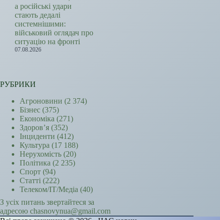
а російські удари
стають дедалі
системнішими:
військовий оглядач про
ситуацію на фронті
07.08.2026
РУБРИКИ
Агроновини
(2 374)
Бізнес
(375)
Економіка
(271)
Здоров’я
(352)
Інциденти
(412)
Культура
(17 188)
Нерухомість
(20)
Політика
(2 235)
Спорт
(94)
Статті
(222)
Телеком/ІТ/Медіа
(40)
З усіх питань звертайтеся за
адресою chasnovynua@gmail.com