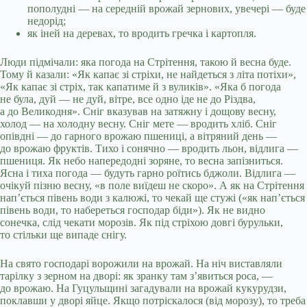
пополудні — на середній врожай зернових, увечері — буде
недорід;
як іней на деревах, то вродить гречка і картопля.
Люди підмічали: яка погода на Стрітення, такою й весна буде.
Тому й казали: «Як капає зі стріхи, не найдеться з літа потіхи»,
«Як капає зі стріх, так капатиме й з вуликів». «Яка б погода
не була, дуй — не дуй, вітре, все одно іде не до Різдва,
а до Великодня». Сніг вказував на затяжну і дощову весну,
холод — на холодну весну. Сніг мете — вродить хліб. Сніг
опівдні — до гарного врожаю пшениці, а вітряний день —
до врожаю фруктів. Тихо і сонячно — вродить льон, відлига —
пшениця. Як небо напередодні зоряне, то весна запізниться.
Ясна і тиха погода — будуть гарно роїтись бджоли. Відлига —
очікуй пізню весну, «в поле виїдеш не скоро». А як на Стрітення
нап’ється півень води з калюжі, то чекай ще стужі («як нап’ється
півень води, то набереться господар біди»). Як не видно
сонечка, слід чекати морозів. Як під стріхою довгі бурульки,
то стільки ще випаде снігу.
На свято господарі ворожили на врожай. На ніч виставляли
тарілку з зерном на дворі: як зранку там з’явиться роса, —
до врожаю. На Гуцульщині загадували на врожай кукурудзи,
поклавши у дворі яйце. Якщо потріскалося (від морозу), то треба