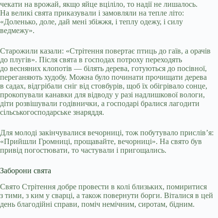
чекати на врожай, якщо яйце вціліло, то надії не лишалось.
На великі свята приказували і замовляли на тепле літо:
«Доленько, доле, дай мені збіжжя, і теплу одежу, і силу
ведмежу».
Старожили казали: «Стрітення повертає птиць до гаїв, а орачів
до плугів». Після свята в господах потроху переходять
до весняних клопотів — білять дерева, готуються до посівної,
переганяють худобу. Можна було починати прочищати дерева
в садах, відгрібали сніг від стовбурів, щоб їх обігрівало сонце,
прокопували канавки для відводу у разі надлишкової вологи,
діти розвішували годівнички, а господарі бралися лагодити
сільськогосподарське знаряддя.
Для молоді закінчувалися вечорниці, тож побутувало прислів’я:
«Прийшли Громниці, прощавайте, вечорниці». На свято був
привід погостювати, то частували і пригощались.
Заборони свята
Свято Стрітення добре провести в колі близьких, помиритися
з тими, з ким у сварці, а також повернути борги. Віталися в цей
день благодійні справи, поміч немічним, сиротам, бідним.