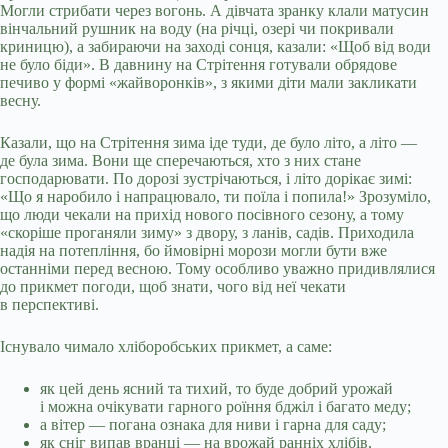
Могли стрибати через вогонь. А дівчата зранку клали матусин
вінчальний рушник на воду (на річці, озері чи покривали
криницю), а забираючи на заході сонця, казали: «Щоб від води
не було біди». В давнину на Стрітення готували обрядове
печиво у формі «жайворонків», з якими діти мали закликати
весну.
Казали, що на Стрітення зима іде туди, де було літо, а літо —
де була зима. Вони ще сперечаються, хто з них стане
господарювати. По дорозі зустрічаються, і літо дорікає зимі:
«Що я наробило і напрацювало, ти поїла і попила!» Зрозуміло,
що люди чекали на прихід нового посівного сезону, а тому
«скоріше проганяли зиму» з двору, з ланів, садів. Приходила
надія на потепління, бо ймовірні морози могли бути вже
останніми перед весною. Тому особливо уважно придивлялися
до прикмет погоди, щоб знати, чого від неї чекати
в перспективі.
Існувало чимало хліборобських прикмет, а саме:
як цей день ясний та тихий, то буде добрий урожай
і можна очікувати гарного роїння бджіл і багато меду;
а вітер — погана ознака для ниви і гарна для саду;
як сніг випав вранці — на врожай ранніх хлібів,