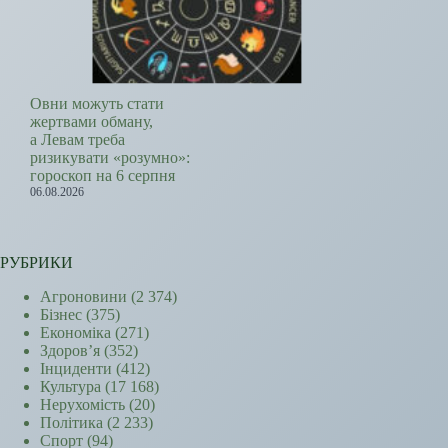
Овни можуть стати
жертвами обману,
а Левам треба
ризикувати «розумно»:
гороскоп на 6 серпня
06.08.2026
РУБРИКИ
Агроновини
(2 374)
Бізнес
(375)
Економіка
(271)
Здоров’я
(352)
Інциденти
(412)
Культура
(17 168)
Нерухомість
(20)
Політика
(2 233)
Спорт
(94)