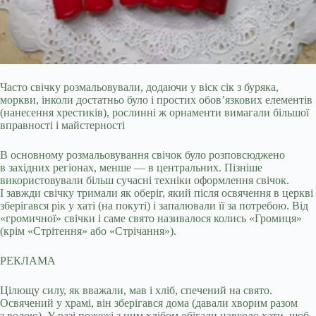
Часто свічку розмальовували, додаючи у віск сік з буряка,
моркви, інколи достатньо було і простих обов’язкових елементів
(нанесення хрестиків), рослинні ж орнаменти вимагали більшої
вправності і майстерності
В основному розмальовування свічок було розповсюджено
в західних регіонах, менше — в центральних. Пізніше
використовували більш сучасні техніки оформлення свічок.
І завжди свічку тримали як оберіг, який після освячення в церкві
зберігався рік у хаті (на покуті) і запалювали її за потребою. Від
«громичної» свічки і саме свято називалося колись «Громиця»
(крім «Стрітення» або «Стрічання»).
РЕКЛАМА
Цілющу силу, як вважали, мав і хліб, спечений на свято.
Освячений у храмі, він зберігався дома (давали хворим разом
з водою). У разі пожежі з цим хлібом обігали навколо хати, щоб