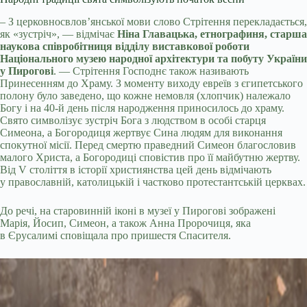
– З церковносвлов’янської мови слово Стрітення перекладається,
як «зустріч», — відмічає
Ніна Главацька, етнографиня, старша
наукова співробітниця відділу виставкової роботи
Національного музею народної архітектури та побуту України
у Пирогові
. — Стрітення Господнє також називають
Принесенням до Храму. З моменту виходу евреїв з єгипетського
полону було заведено, що кожне немовля (хлопчик) належало
Богу і на 40-й день після народження приносилось до храму.
Свято символізує зустріч Бога з людством в особі старця
Симеона, а Богородиця жертвує Сина людям для виконання
спокутної місії. Перед смертю праведний Симеон благословив
малого Христа, а Богородиці сповістив про її майбутню жертву.
Від V століття в історії християнства цей день відмічають
у православній, католицькій і частково протестантській церквах.
До речі, на старовинній іконі в музеї у Пирогові зображені
Марія, Йосип, Симеон, а також Анна Пророчиця, яка
в Єрусалимі сповіщала про пришестя Спасителя.