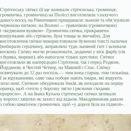
Стрітенську свічку (її ще називали стрічєнська, громниця,
громничка, громнична) на Поліссі виготовляли з пахучого
дикого воску, на Рівненщині прикрашали льоном та обв’язували
червоною ниткою, на Волині — травичкою (громничкою)
і «ведмежим вушком». Громнична свічка, прикрашена
візерунками або стрічкою, була товща за звичайну. Для
виготовлення свічки використовували бузинові товсті палички
(вибирали серцевину, заправляли туди льняний гніт і заливали
воском). Свічку могли розмалювати, додаючи у віск фарбу (сік
з буряка, моркви), або наносили тільки хрестики. Свічки
виготовляли як напередодні Стрітення, так і перед Різдвом,
Йорданом, в Чистий Четвер, на Маковій і Спас. Свічку
освячували до 12 раз поспіль — чим вона старша, тим сильніша.
І за віруваннями, саме така поборе навіть хмари, які віщують
лихо ниві. Свічкою обкурювали биків, як виходили на першу
оранку, щоб «тепло у борозну лягло і рясними сходами
проросло». А на Івана Купала стрітенські свічки затикали
у ворота і хвіртки як захист від відьом. Мандрівникам давали
з собою шматочок громнички, щоб «у дорозі була на підмозі».