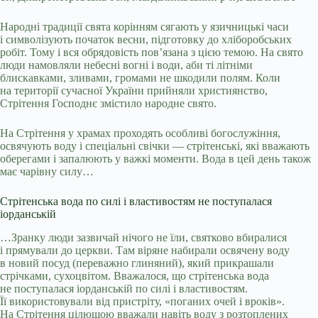
Народні традиції свята корінням сягають у язичницькі часи
і символізують початок весни, підготовку до хліборобських
робіт. Тому і вся обрядовість пов’язана з цією темою. На свято
люди намовляли небесні вогні і води, аби ті літніми
блискавками, зливами, громами не шкодили полям. Коли
на території сучасної України прийняли християнство,
Стрітення Господнє змістило народне свято.
На Стрітення у храмах проходять особливі богослужіння,
освячують воду і спеціальні свічки — стрітенські, які вважають
оберегами і запалюють у важкі моменти. Вода в цей день також
має чарівну силу…
Стрітенська вода по силі і властивостям не поступалася
іорданській
…Зранку люди зазвичай нічого не їли, святково вбиралися
і прямували до церкви. Там віряне набирали освячену воду
в новий посуд (переважно глиняний), який прикрашали
стрічками, сухоцвітом. Вважалося, що стрітенська вода
не поступалася іорданській по силі і властивостям.
Її використовували від пристріту, «поганих очей і вроків».
На Стрітення цілющою вважали навіть воду з розтоплених