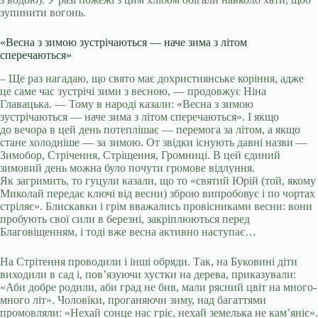
зупинити вогонь.
«Весна з зимою зустрічаються — наче зима з літом
сперечаються»
– Ще раз нагадаю, що свято має дохристиянське коріння, адже
це саме час зустрічі зими з весною, — продовжує Ніна
Главацька. — Тому в народі казали: «Весна з зимою
зустрічаються — наче зима з літом сперечаються». І якщо
до вечора в цей день потеплішає — перемога за літом, а якщо
стане холодніше — за зимою. От звідки існують давні назви —
Зимобор, Стрічення, Стріщення, Громниці. В цей єдиний
зимовий день можна було почути громове відлуння.
Як загримить, то гуцули казали, що то «святий Юрій (той, якому
Миколай передає ключі від весни) зброю випробовує і по чортах
стріляє». Блискавки і грім вважались провісниками весни: вони
пробують свої сили в березні, закріплюються перед
Благовіщенням, і тоді вже весна активно наступає…
На Стрітення проводили і інші обряди. Так, на Буковині діти
виходили в сад і, пов’язуючи хустки на дерева, приказували:
«Аби добре родили, аби град не бив, мали рясний цвіт на много-
много літ». Чоловіки, проганяючи зиму, над багаттями
промовляли: «Нехай сонце нас гріє, нехай земелька не кам’яніє».