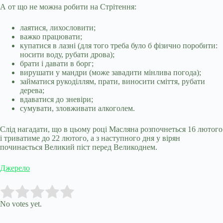
А от що не можна робити на Стрітення:
лаятися, лихословити;
важко працювати;
купатися в лазні (для того треба було б фізично поробити:
носити воду, рубати дрова);
брати і давати в борг;
вирушати у мандри (може завадити мінлива погода);
займатися рукоділлям, прати, виносити сміття, рубати
дерева;
вдаватися до зневіри;
сумувати, зловживати алкоголем.
Слід нагадати, що в цьому році Масляна розпочнеться 16 лютого
і триватиме до 22 лютого, а з наступного дня у вірян
починається Великий піст перед Великоднем.
Джерело
Submit Rating
Rate this item:
No votes yet.