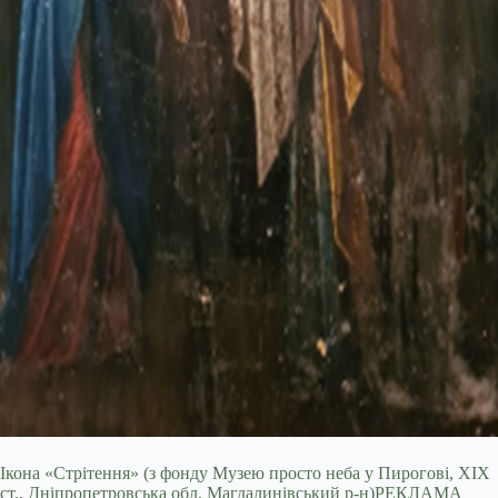
Ікона «Стрітення» (з фонду Музею просто неба у Пирогові, ХІХ
ст., Дніпропетровська обл, Магдалинівський р-н)РЕКЛАМА