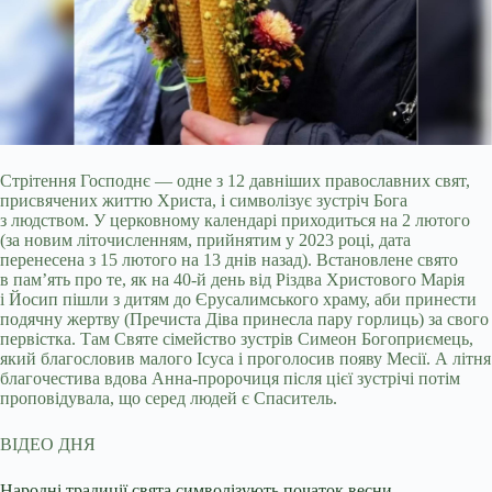
Стрітення Господнє — одне з 12 давніших православних свят,
присвячених життю Христа, і символізує зустріч Бога
з людством. У церковному календарі приходиться на 2
лютого
(за новим літочисленням, прийнятим у 2023 році, дата
перенесена з 15 лютого на 13 днів назад). Встановлене свято
в пам’ять про те, як на 40-й день від Різдва Христового Марія
і Йосип пішли з дитям до Єрусалимського храму, аби принести
подячну жертву (Пречиста Діва принесла пару горлиць) за свого
первістка. Там Святе сімейство зустрів Симеон Богоприємець,
який благословив малого Ісуса і проголосив появу Месії. А літня
благочестива вдова Анна-пророчиця після цієї зустрічі потім
проповідувала, що серед людей є Спаситель.
ВІДЕО ДНЯ
Народні традиції свята символізують початок весни