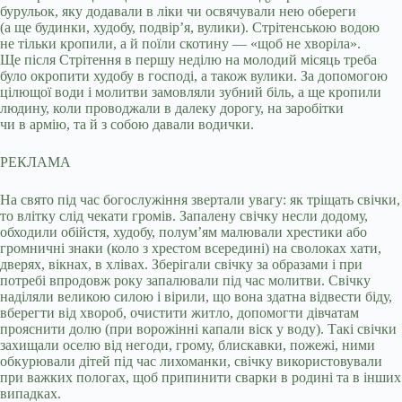
бурульок, яку додавали в ліки чи освячували нею обереги
(а ще будинки, худобу, подвір’я, вулики). Стрітенською водою
не тільки кропили, а й поїли скотину — «щоб не хворіла».
Ще після Стрітення в першу неділю на молодий місяць треба
було окропити худобу в господі, а також вулики. За допомогою
цілющої води і молитви замовляли зубний біль, а ще кропили
людину, коли проводжали в далеку дорогу, на заробітки
чи в армію, та й з собою давали водички.
РЕКЛАМА
На свято під час богослужіння звертали увагу: як тріщать свічки,
то влітку слід чекати громів. Запалену свічку несли додому,
обходили обійстя, худобу, полум’ям малювали хрестики або
громничні знаки (коло з хрестом всередині) на сволоках хати,
дверях, вікнах, в хлівах. Зберігали свічку за образами і при
потребі впродовж року запалювали під час молитви. Свічку
наділяли великою силою і вірили, що вона здатна відвести біду,
вберегти від хвороб, очистити житло, допомогти дівчатам
прояснити долю (при ворожінні капали віск у воду). Такі свічки
захищали оселю від негоди, грому, блискавки, пожежі, ними
обкурювали дітей під час лихоманки, свічку використовували
при важких пологах, щоб припинити сварки в родині та в інших
випадках.