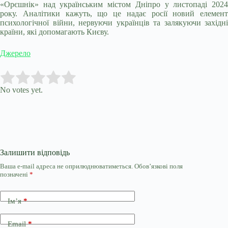
«Орєшнік» над українським містом Дніпро у листопаді 2024
року. Аналітики кажуть, що це надає росії новий елемент
психологічної війни, нервуючи українців та залякуючи західні
країни, які допомагають Києву.
Джерело
Submit Rating
Rate this item:
No votes yet.
Залишити відповідь
Ваша e-mail адреса не оприлюднюватиметься.
Обов’язкові поля
позначені
*
Ім’я
*
Email
*