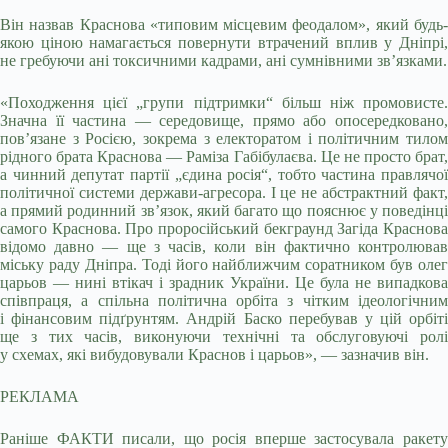
Він назвав Краснова «типовим місцевим феодалом», який будь-
якою ціною намагається повернути втрачений вплив у Дніпрі,
не гребуючи ані токсичними кадрами, ані сумнівними зв’язками.
«Походження цієї „групи підтримки“ більш ніж промовисте.
Значна її частина — середовище, прямо або опосередковано,
пов’язане з Росією, зокрема з електоратом і політичним тилом
рідного брата Краснова — Раміза Габібулаєва. Це не просто брат,
а чинний депутат партії „єдина росія“, тобто частина правлячої
політичної системи держави-агресора. І це не абстрактний факт,
а прямий родинний зв’язок, який багато що пояснює у поведінці
самого Краснова. Про проросійський бекграунд Загіда Краснова
відомо давно — ще з часів, коли він фактично контролював
міську раду Дніпра. Тоді його найближчим соратником був олег
царьов — нині втікач і зрадник України. Це була не випадкова
співпраця, а спільна політична орбіта з чітким ідеологічним
і фінансовим підґрунтям. Андрій Баско перебував у цій орбіті
ще з тих часів, виконуючи технічні та обслуговуючі ролі
у схемах, які вибудовували Краснов і царьов», — зазначив він.
РЕКЛАМА
Раніше ФАКТИ писали, що росія вперше застосувала ракету