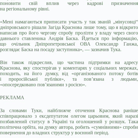
поновити свій вплив через кадрові призначення
на регіональному рівні.
«Мені намагаються приписати участь у так званій „мінусовці“
дніпровського рішали Загіда Краснова лише тому, що я відкрито
написав про його чергову спробу пролізти у владу через свого
давнього ставленика Андрія Баска. Йдеться про інформацію,
що очільник Дніпропетровської ОВА Олександр Ганжа,
розглядає Баска на посаду заступника», — зазначив Тука.
Він також підкреслив, що частина підтримки на адресу
Краснова, яку спостерігав у коментарях у соціальних мережах,
походить, на його думку, від «організованого потоку ботів
і проросійської публіки», та пов’язана з людьми,
«опосередковано пов’язаними з росією».
РЕКЛАМА
За словами Туки, найближче оточення Краснова раніше
співпрацювало з ексдепутатом олегом царьовим, який наразі
позбавлений статусу в Україні та оголошений у розшук. Така
політична орбіта, на думку автора, робить «сумнівними» спроби
повернення до владних структур у воєнний період.