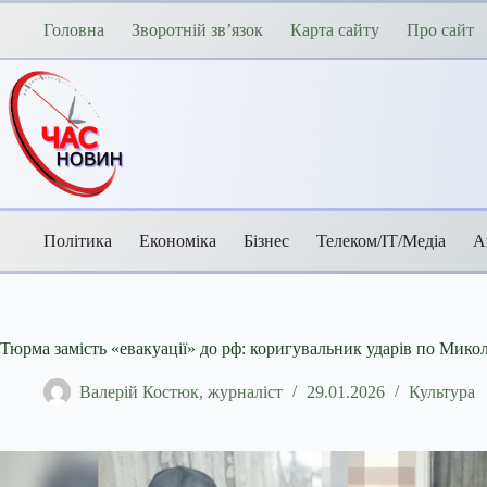
Перейти
до
Головна
Зворотній зв’язок
Карта сайту
Про сайт
вмісту
Політика
Економіка
Бізнес
Телеком/ІТ/Медіа
А
Тюрма замість «евакуації» до рф: коригувальник ударів по Микол
Валерій Костюк, журналіст
29.01.2026
Культура