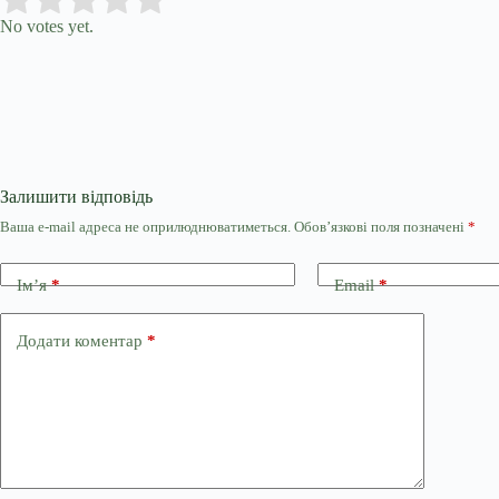
Rate this item:
No votes yet.
Залишити відповідь
Ваша e-mail адреса не оприлюднюватиметься.
Обов’язкові поля позначені
*
Ім’я
*
Email
*
Додати коментар
*