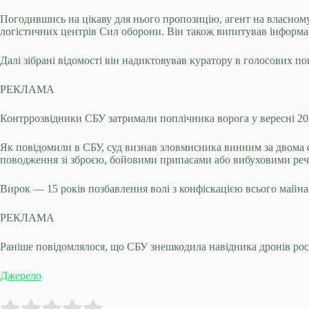
Погодившись на цікаву для нього пропозицію, агент на власному
логістичних центрів Сил оборони. Він також випитував інформа
Далі зібрані відомості він надиктовував куратору в голосових п
РЕКЛАМА
Контррозвідники СБУ затримали поплічника ворога у вересні 2024
Як повідомили в СБУ, суд визнав зловмисника винним за двома ст
поводження зі зброєю, бойовими припасами або вибуховими ре
Вирок — 15 років позбавлення волі з конфіскацією всього майна
РЕКЛАМА
Раніше повідомлялося, що СБУ знешкодила навідника дронів росія
Джерело
Submit Rating