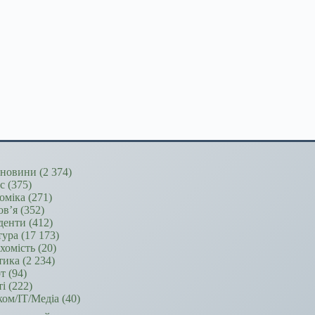
новини
(2 374)
ес
(375)
оміка
(271)
ов’я
(352)
денти
(412)
тура
(17 173)
хомість
(20)
тика
(2 234)
т
(94)
ті
(222)
ком/ІТ/Медіа
(40)