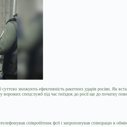
б суттєво знижують ефективність ракетних ударів росіян. Як вста
у ворожих спецслужб під час поїздок до росії ще до початку пов
елефонував співробітник фсб і запропонував співпрацю в обмін 