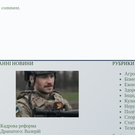
 I comment.
АННІ НОВИНИ
РУБРИКИ
Агро
Бізн
Екон
Здор
Інци
Куль
Неру
Полі
Спор
Стат
Кадрова реформа
Теле
Драпатого: Валерій