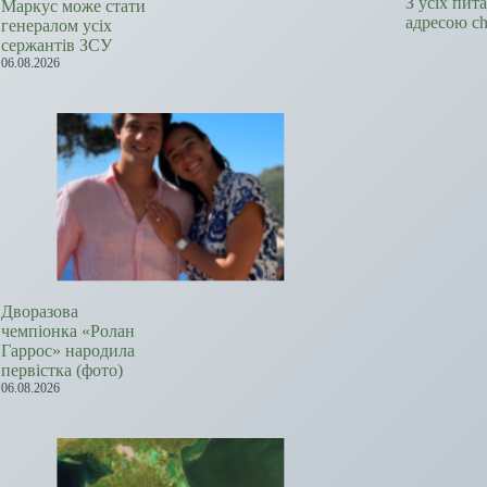
З усіх пит
Маркус може стати
адресою c
генералом усіх
сержантів ЗСУ
06.08.2026
Дворазова
чемпіонка «Ролан
Гаррос» народила
первістка (фото)
06.08.2026