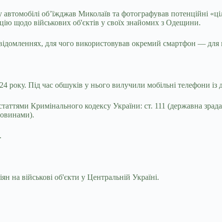
 автомобілі об’їжджав Миколаїв та фотографував потенційні «ціл
цію щодо військових об'єктів у своїх знайомих з Одещини.
овідомленнях, для чого використовував окремий смартфон — для к
 року. Під час обшуків у нього вилучили мобільні телефони із до
аттями Кримінального кодексу України: ст. 111 (державна зрада,
човинами).
.
н на військові об'єкти у Центральній Україні.