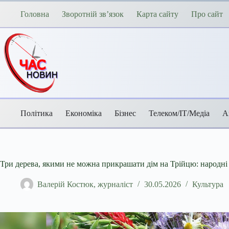
Перейти
до
Головна
Зворотній зв’язок
Карта сайту
Про сайт
вмісту
Політика
Економіка
Бізнес
Телеком/ІТ/Медіа
А
Три дерева, якими не можна прикрашати дім на Трійцю: народн
Валерій Костюк, журналіст
30.05.2026
Культура