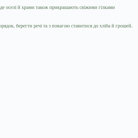
 де оселі й храми також прикрашають свіжими гілками
ядок, берегти речі та з повагою ставитися до хліба й грошей.