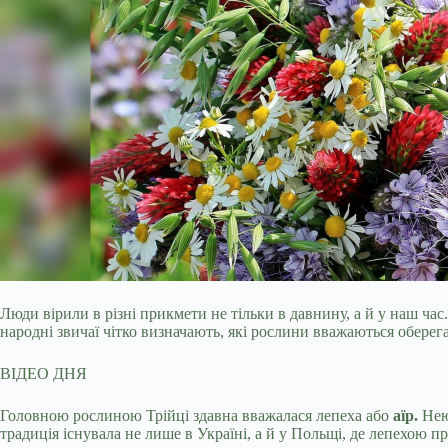
Люди вірили в різні прикмети не тільки в давнину, а й у наш ча
народні звичаї чітко визначають, які рослини вважаються оберега
ВІДЕО ДНЯ
Головною рослиною Трійці здавна вважалася лепеха або
аїр.
Нею 
традиція існувала не лише в Україні, а й у Польщі, де лепехою п