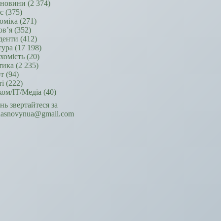
новини
(2 374)
ес
(375)
оміка
(271)
ов’я
(352)
денти
(412)
тура
(17 198)
хомість
(20)
тика
(2 235)
т
(94)
ті
(222)
ком/ІТ/Медіа
(40)
ань звертайтеся за
hasnovynua@gmail.com