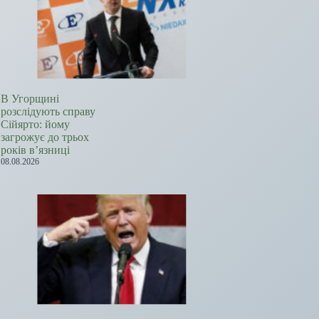
В Угорщині
розслідують справу
Сійярто: йому
загрожує до трьох
років в’язниці
08.08.2026