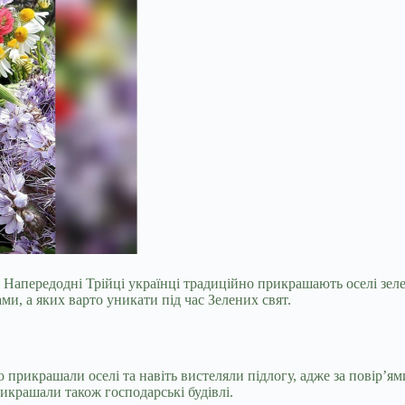
с. Напередодні Трійці українці традиційно прикрашають оселі зел
ми, а яких варто уникати під час Зелених свят.
прикрашали оселі та навіть вистеляли підлогу, адже за повір’ям
рикрашали також господарські будівлі.