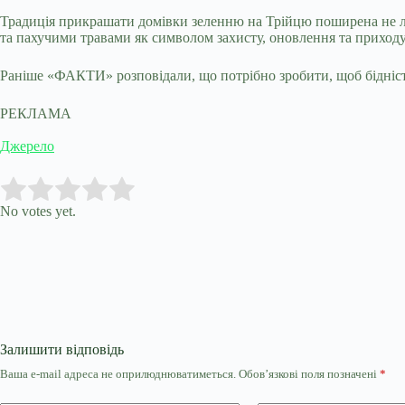
Традиція прикрашати домівки зеленню на Трійцю поширена не лиш
та пахучими травами як символом захисту, оновлення та приходу 
Раніше «ФАКТИ» розповідали, що потрібно зробити, щоб бідність
РЕКЛАМА
Джерело
Submit Rating
Rate this item:
No votes yet.
Залишити відповідь
Ваша e-mail адреса не оприлюднюватиметься.
Обов’язкові поля позначені
*