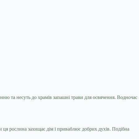
енню та несуть до храмів запашні трави для
освячення. Водночас
и ця рослина захищає дім і приваблює добрих духів. Подібна