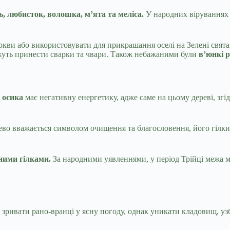
ь, любисток, волошка, м’ята та меліса.
У народних віруваннях 
еркви або використовувати для прикрашання оселі на Зелені свя
ожуть принести сварки та чвари. Також небажаними були
в’юнкі 
,
осика
має негативну енергетику, адже саме на цьому дереві, згі
во вважається символом очищення та благословення, його гілки н
ними гілками.
За народними уявленнями, у період Трійці межа м
ривати рано-вранці у ясну погоду, однак уникати кладовищ, узбі