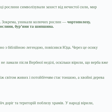
ці рослини символізували захист від нечистої сили, мир
та. Зокрема, уникали колючих рослин —
чортополоху,
рослини, бур’яни та шипшина.
дно з біблійною легендою, повісився Юда. Через це осику
е ламали після Вербної неділі, оскільки вірили, що верба вже
іж світом живих і потойбіччям стає тоншою, а хвойні дерева
ч доріг та територій поблизу храмів. У народі вірили,