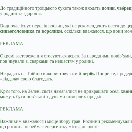
До традиційного троїцького букета також входять
полин, чебрец
у родині та здоров’я.
Водночас існує перелік рослин, які не рекомендують нести до ц
синьоголовника та ворсянки
, оскільки вважалося, що вони м
РЕКЛАМА
Окремі застереження стосуються дерев. За народними повір’ями
пов’язували зі сварками та нещастям у родині.
Не радять на Трійцю використовувати й
вербу.
Попри те, що дере
«віддала» свою благодать.
Крім того, на Зелені свята намагалися не прикрашати оселі
хвой
можуть бути пов’язані з душами померлих предків.
РЕКЛАМА
Важливим вважалося і місце збору трав. Рослини рекомендували з
що рослина переймає енергетику місця, де росте.