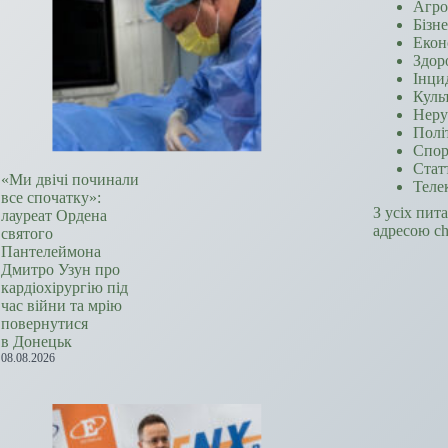
Агро
Бізн
Екон
Здор
Інци
Куль
Неру
Полі
Спор
Стат
«Ми двічі починали
Теле
все спочатку»:
З усіх пит
лауреат Ордена
адресою c
святого
Пантелеймона
Дмитро Узун про
кардіохірургію під
час війни та мрію
повернутися
в Донецьк
08.08.2026