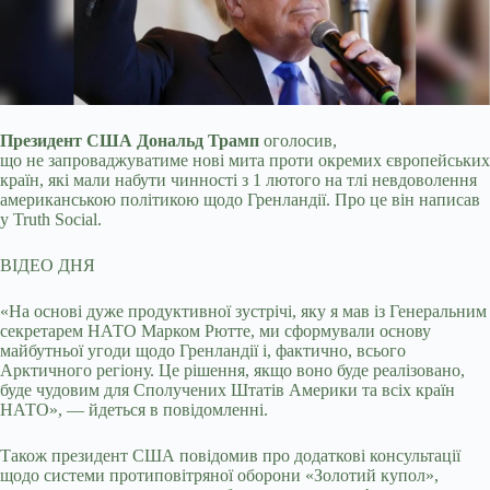
Президент США Дональд Трамп
оголосив,
що не запроваджуватиме нові мита проти окремих європейських
країн, які мали набути чинності з 1 лютого на тлі невдоволення
американською політикою щодо Гренландії. Про це він написав
у Truth Social.
ВІДЕО ДНЯ
«На основі дуже продуктивної зустрічі, яку я мав із Генеральним
секретарем НАТО Марком Рютте, ми сформували основу
майбутньої угоди щодо Гренландії і, фактично, всього
Арктичного регіону. Це рішення, якщо воно буде реалізовано,
буде чудовим для Сполучених Штатів Америки та всіх країн
НАТО», — йдеться в повідомленні.
Також президент США повідомив про додаткові консультації
щодо системи протиповітряної оборони «Золотий купол»,