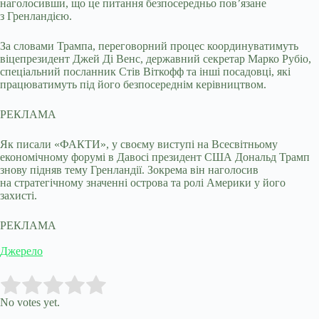
наголосивши, що це питання безпосередньо пов’язане
з Гренландією.
За словами Трампа, переговорний процес координуватимуть
віцепрезидент Джей Ді Венс, державний секретар Марко Рубіо,
спеціальний посланник Стів Віткофф та інші посадовці, які
працюватимуть під його безпосереднім керівництвом.
РЕКЛАМА
Як писали «ФАКТИ», у своєму виступі на Всесвітньому
економічному форумі в Давосі президент США Дональд Трамп
знову підняв тему Гренландії. Зокрема він наголосив
на стратегічному значенні острова та ролі Америки у його
захисті.
РЕКЛАМА
Джерело
Submit Rating
Rate this item:
No votes yet.