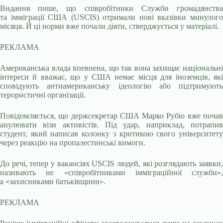
Видання пише, що співробітники Служби громадянства
та імміграції США (USCIS) отримали нові вказівки минулого
місяця. Й ці норми вже почали діяти, стверджується у матеріалі.
РЕКЛАМА
Американська влада впевнена, що так вона захищає національні
інтереси й вважає, що у США немає місця для іноземців, які
сповідують антиамериканську ідеологію або підтримують
терористичні організації.
Повідомляється, що держсекретар США Марко Рубіо вже почав
анулювати візи активістів. Під удар, наприклад, потрапив
студент, який написав колонку з критикою свого університету
через реакцію на пропалестинські вимоги.
До речі, тепер у вакансіях USCIS людей, які розглядають заявки,
називають не «співробітниками імміграційної служби»,
а «захисниками батьківщини».
РЕКЛАМА