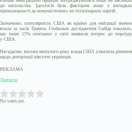
Раніше імміграційні офіцери зосереджувалися лише на закликах
до насильства. Ідеологія була фактором лише у випадках
приналежності до комуністичних чи тоталітарних партій.
Зазначимо, популярність США як країни для еміграції значно
впала за часів Трампа. Глобальне дослідження Gallup показало,
що лише 15% опитаних у світі виявили інтерес до переїзду
у США.
Нагадаємо, восени минулого року влада США ухвалила рішення
щодо депортації півсотні українців.
РЕКЛАМА
Джерело
Submit Rating
Rate this item:
No votes yet.