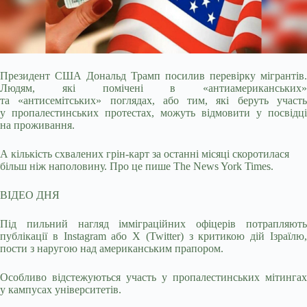
Президент США Дональд Трамп посилив перевірку мігрантів.
Людям, які помічені в «антиамериканських»
та «антисемітських» поглядах, або тим, які
беруть участ
у пропалестинських протестах, можуть відмовити у посвідці
на проживання.
А кількість схвалених грін-карт за останні місяці скоротилася
більш ніж наполовину. Про це пише The News York Times.
ВІДЕО ДНЯ
Під пильний нагляд імміграційних офіцерів потрапляють
публікації в Instagram або X (Twitter) з критикою дій Ізраїлю,
пости з наругою над американським прапором.
Особливо відстежуються участь у пропалестинських мітингах
у кампусах університетів.