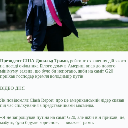
Президент США Дональд Трамп,
рейтинг схвалення дій якого
на посаді очільника Білого дому в Америці впав до нового
мінімуму, заявив, що було би непогано, якби на саміт
G20
приїхав господар кремля володимир путін.
ВІДЕО ДНЯ
Як повідомляє Clash Report, про це американський лідер сказав
під час спілкування з представниками масмедіа.
«Я не запрошував путіна на саміт G20, але якби він приїхав, це,
мабуть, було б дуже корисно», — вважає Трамп.