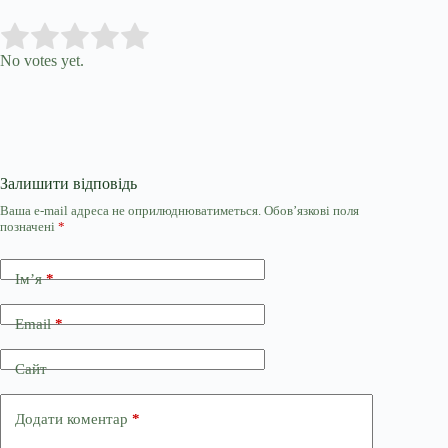
Submit Rating
Rate this item:
No votes yet.
Залишити відповідь
Ваша e-mail адреса не оприлюднюватиметься.
Обов’язкові поля
позначені
*
Ім’я
*
Email
*
Сайт
Додати коментар
*