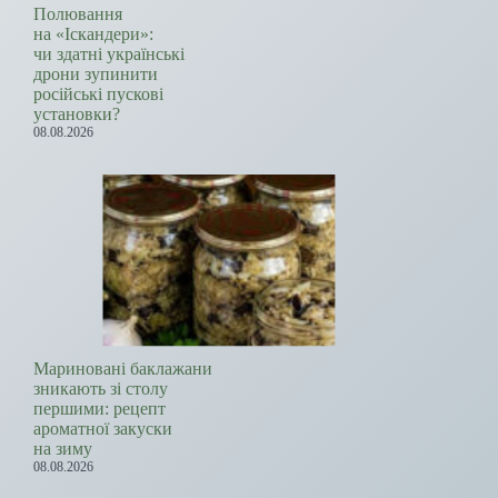
Полювання
на «Іскандери»:
чи здатні українські
дрони зупинити
російські пускові
установки?
08.08.2026
Мариновані баклажани
зникають зі столу
першими: рецепт
ароматної закуски
на зиму
08.08.2026