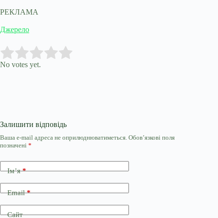
РЕКЛАМА
Джерело
Submit Rating
Rate this item:
No votes yet.
Залишити відповідь
Ваша e-mail адреса не оприлюднюватиметься.
Обов’язкові поля
позначені
*
Ім’я
*
Email
*
Сайт