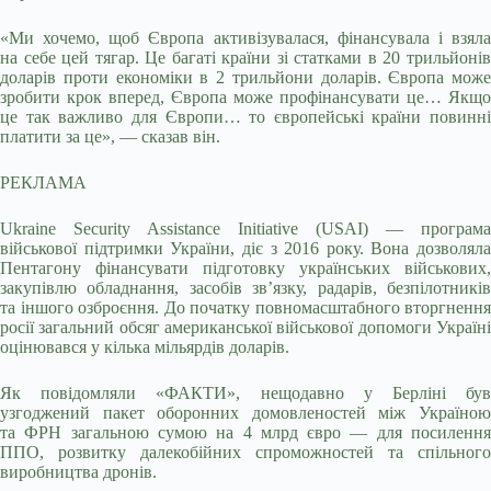
«Ми хочемо, щоб Європа активізувалася, фінансувала і взяла
на себе цей тягар. Це багаті країни зі статками в 20 трильйонів
доларів проти економіки в 2 трильйони доларів. Європа може
зробити крок вперед, Європа може профінансувати це… Якщо
це так важливо для Європи… то європейські країни повинні
платити за це», — сказав він.
РЕКЛАМА
Ukraine Security Assistance Initiative (USAI) — програма
військової підтримки України, діє з 2016 року. Вона дозволяла
Пентагону фінансувати підготовку українських військових,
закупівлю обладнання, засобів зв’язку, радарів, безпілотників
та іншого озброєння. До початку повномасштабного вторгнення
росії загальний обсяг американської військової допомоги Україні
оцінювався у кілька мільярдів доларів.
Як повідомляли «ФАКТИ», нещодавно у Берліні був
узгоджений пакет оборонних домовленостей між Україною
та ФРН загальною сумою на 4 млрд євро — для посилення
ППО, розвитку далекобійних спроможностей та спільного
виробництва дронів.