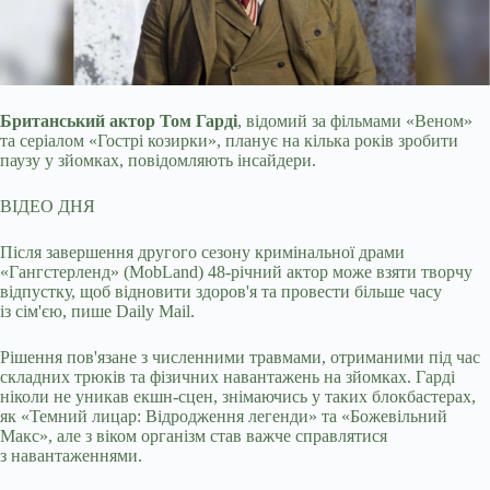
Британський актор Том Гарді
, відомий за фільмами «Веном»
та серіалом «Гострі козирки», планує на кілька років зробити
паузу у зйомках,
повідомляють інсайдери.
ВІДЕО ДНЯ
Після завершення другого сезону кримінальної драми
«Гангстерленд» (MobLand) 48-річний актор може взяти творчу
відпустку, щоб відновити здоров'я та провести більше часу
із сім'єю, пише Daily Mail.
Рішення пов'язане з численними травмами, отриманими під час
складних трюків та фізичних навантажень на зйомках. Гарді
ніколи не уникав екшн-сцен, знімаючись у таких блокбастерах,
як «Темний лицар: Відродження легенди» та «Божевільний
Макс», але з віком організм став важче справлятися
з навантаженнями.