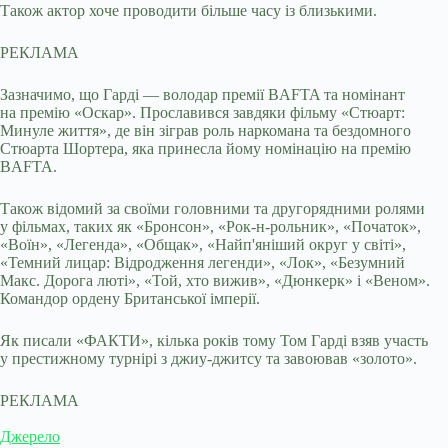
Також актор хоче проводити більше часу із близькими.
РЕКЛАМА
Зазначимо, що Гарді — володар премії BAFTA та номінант
на премію «Оскар». Прославився завдяки фільму «Стюарт:
Минуле життя», де він зіграв роль наркомана та бездомного
Стюарта Шортера, яка принесла йому номінацію на премію
BAFTA.
Також відомий за своїми головними та другорядними ролями
у фільмах, таких як «Бронсон», «Рок-н-рольник», «Початок»,
«Воїн», «Легенда», «Общак», «Найп'яніший округ у світі»,
«Темний лицар: Відродження легенди», «Лок», «Безумний
Макс. Дорога люті», «Той, хто вижив», «Дюнкерк» і «Веном».
Командор ордену Британської імперії.
Як писали «ФАКТИ», кілька років тому Том Гарді взяв участь
у престижному турнірі з джиу-джитсу та завоював «золото».
РЕКЛАМА
Джерело