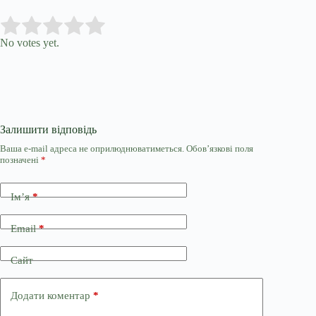
Submit Rating
Rate this item:
No votes yet.
Залишити відповідь
Ваша e-mail адреса не оприлюднюватиметься.
Обов’язкові поля
позначені
*
Ім’я
*
Email
*
Сайт
Додати коментар
*