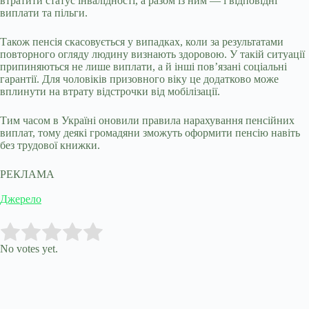
втратити статус інвалідності, а разом із ним — і відповідні
виплати та пільги.
Також пенсія скасовується у випадках, коли за результатами
повторного огляду людину визнають здоровою. У такій ситуації
припиняються не лише виплати, а й інші пов’язані соціальні
гарантії. Для чоловіків призовного віку це додатково може
вплинути на втрату відстрочки від мобілізації.
Тим часом в Україні оновили правила нарахування пенсійних
виплат, тому деякі громадяни зможуть оформити пенсію навіть
без трудової книжки.
РЕКЛАМА
Джерело
Submit Rating
Rate this item:
No votes yet.