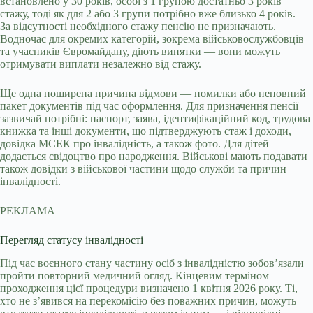
встановлено у 30 років, особі з 1 групою достатньо 3 років
стажу, тоді як для 2 або 3 групи потрібно вже близько 4 років.
За відсутності необхідного стажу пенсію не призначають.
Водночас для окремих категорій, зокрема військовослужбовців
та учасників Євромайдану, діють винятки — вони можуть
отримувати виплати незалежно від стажу.
Ще одна поширена причина відмови — помилки або неповний
пакет документів під час оформлення. Для призначення пенсії
зазвичай потрібні: паспорт, заява, ідентифікаційний код, трудова
книжка та інші документи, що підтверджують стаж і доходи,
довідка МСЕК про інвалідність, а також фото. Для дітей
додається свідоцтво про народження. Військові мають подавати
також довідки з військової частини щодо служби та причин
інвалідності.
РЕКЛАМА
Перегляд статусу інвалідності
Під час воєнного стану частину осіб з інвалідністю зобов’язали
пройти повторний медичний огляд. Кінцевим терміном
проходження цієї процедури визначено 1 квітня 2026 року. Ті,
хто не з’явився на перекомісію без поважних причин, можуть