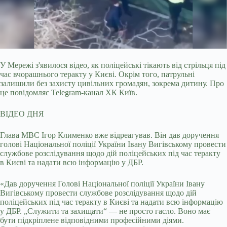
У Мережі з'явилося відео, як поліцейські тікають від стрільця під
час вчорашнього теракту у Києві. Окрім того, патрульні
залишили без захисту цивільних громадян,
зокрема дитину. Про
це повідомляє Telegram-канал ХК Київ.
ВІДЕО ДНЯ
Глава МВС Ігор Клименко вже відреагував. Він дав доручення
голові Національної поліції України Івану Вигівському провести
службове розслідування щодо дій поліцейських під час теракту
в Києві та надати всю інформацію у ДБР.
«Дав доручення Голові Національної поліції України Івану
Вигівському провести службове розслідування щодо дій
поліцейських під час теракту в Києві та надати всю інформацію
у ДБР. „Служити та захищати“ — не просто гасло. Воно має
бути підкріплене відповідними професійними діями.