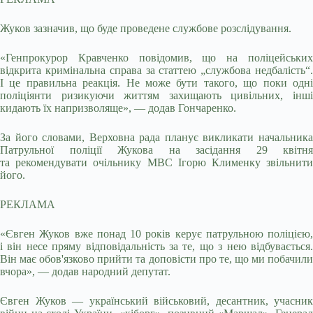
Жуков зазначив, що буде проведене службове розслідування.
«Генпрокурор Кравченко повідомив, що на поліцейських
відкрита кримінальна справа за статтею „службова недбалість“.
І це правильна реакція. Не може бути такого, що поки одні
поліціянти ризикуючи життям захищають цивільних, інші
кидають їх напризволяще», — додав Гончаренко.
За його словами, Верховна рада планує викликати начальника
Патрульної поліції Жукова на засідання 29 квітня
та рекомендувати очільнику МВС Ігорю Клименку звільнити
його.
РЕКЛАМА
«Євген Жуков вже понад 10 років керує патрульною поліцією,
і він несе пряму відповідальність за те, що з нею відбувається.
Він має обов'язково прийти та доповісти про те, що ми побачили
вчора», — додав народний депутат.
Євген Жуков — український військовий, десантник, учасник