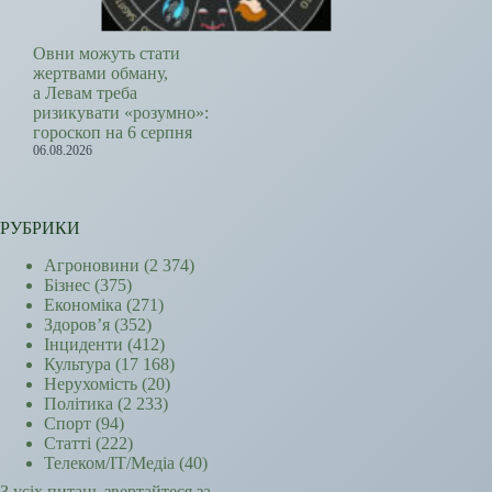
Овни можуть стати
жертвами обману,
а Левам треба
ризикувати «розумно»:
гороскоп на 6 серпня
06.08.2026
РУБРИКИ
Агроновини
(2 374)
Бізнес
(375)
Економіка
(271)
Здоров’я
(352)
Інциденти
(412)
Культура
(17 168)
Нерухомість
(20)
Політика
(2 233)
Спорт
(94)
Статті
(222)
Телеком/ІТ/Медіа
(40)
З усіх питань звертайтеся за