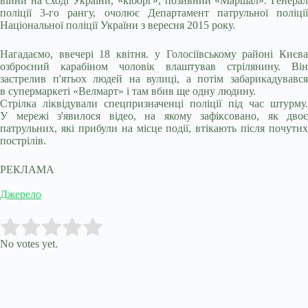
війни на сході України, «кіборг», позивний «Маршал». Генерал
поліції 3-го рангу, очолює Департамент патрульної поліції
Національної поліції України з вересня 2015 року.
Нагадаємо, ввечері 18 квітня. у Голосіївському районі Києва
озброєний карабіном чоловік влаштував стрілянину. Він
застрелив п'ятьох людей на вулиці, а потім забарикадувався
в супермаркеті «Велмарт» і там вбив ще одну людину.
Стрілка ліквідували спецпризначенці поліції під час штурму.
У мережі з'явилося відео, на якому зафіксовано, як двоє
патрульних, які прибули на місце події, втікають після почутих
пострілів.
РЕКЛАМА
Джерело
Submit Rating
Rate this item:
No votes yet.