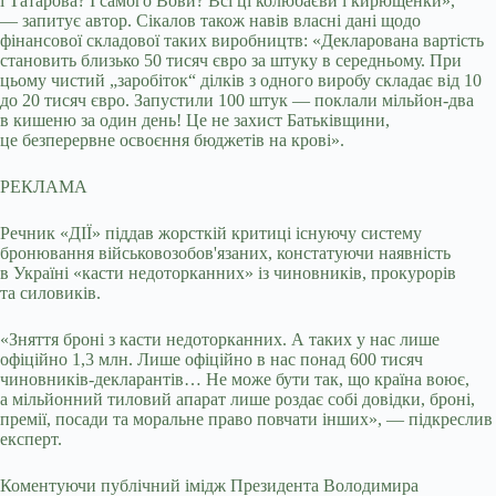
і Татарова? І самого Вови? Всі ці колюбаєви і кирющенки»,
— запитує автор. Сікалов також навів власні дані щодо
фінансової складової таких виробництв: «Декларована вартість
становить близько 50 тисяч євро за штуку в середньому. При
цьому чистий „заробіток“ ділків з одного виробу складає від 10
до 20 тисяч євро. Запустили 100 штук — поклали мільйон-два
в кишеню за один день! Це не захист Батьківщини,
це безперервне освоєння бюджетів на крові».
РЕКЛАМА
Речник «ДІЇ» піддав жорсткій критиці існуючу систему
бронювання військовозобов'язаних, констатуючи наявність
в Україні «касти недоторканних» із чиновників, прокурорів
та силовиків.
«Зняття броні з касти недоторканних. А таких у нас лише
офіційно 1,3 млн. Лише офіційно в нас понад 600 тисяч
чиновників-декларантів… Не може бути так, що країна воює,
а мільйонний тиловий апарат лише роздає собі довідки, броні,
премії, посади та моральне право повчати інших», — підкреслив
експерт.
Коментуючи публічний імідж Президента Володимира