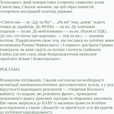
Зеленського, який використовує історичну символіку князя
Святослава, Сікалов зазначив, що цей образ повністю
суперечить внутрішній політиці держави.
«Святослав — це „Іду на Ви“… „На ви“ наш „князь“ ходить
тільки до українців. До ФОПів — на ви. До платників
податків — на ви. До мобілізованих — на ви. (Разом із ТЦК).
До тих, хто питає про корупцію, — теж на ви», — зазначив
політик. Підкріплюючи свою тезу, він послався на публічні заяви
полковника Романа Червінського: «З першого дня брати Єрмаки
планували, як вони сядуть на потоки і почнуть грабувати.
І війна для них стала лише безпрецедентним приводом
заробляти більше і безконтрольно».
РЕКЛАМА
Резюмуючи публікацію, Сікалов наголосив на необхідності
активізації зовнішньополітичних дипломатичних зусиль, а у разі
відсутності відповідних результатів — створення Воєнного
кабінету «із людьми, які розуміють фронт», проведення
незалежного аудиту дронових програм та оборонних закупівель.
Він також звернувся до НАБУ із закликом провести всебічне
розслідування у справі «Династії» та притягнути усіх фігурантів
до публічної відповідальності.