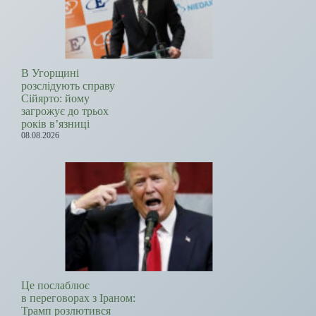
В Угорщині
розслідують справу
Сійярто: йому
загрожує до трьох
років в’язниці
08.08.2026
Це послаблює
в переговорах з Іраном:
Трамп розлютився