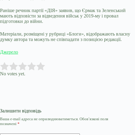
Раніше речник партії «ДІЯ» заявив, що Єрмак та Зеленський
мають відповісти за відведення військ у 2019-му і провал
підготовки до війни.
Матеріали, розміщені у рубриці «Блоги», відображають власну
думку автора та можуть не співпадати з позицією редакції.
Джерело
Submit Rating
Rate this item:
No votes yet.
Залишити відповідь
Ваша e-mail адреса не оприлюднюватиметься.
Обов’язкові поля
позначені
*