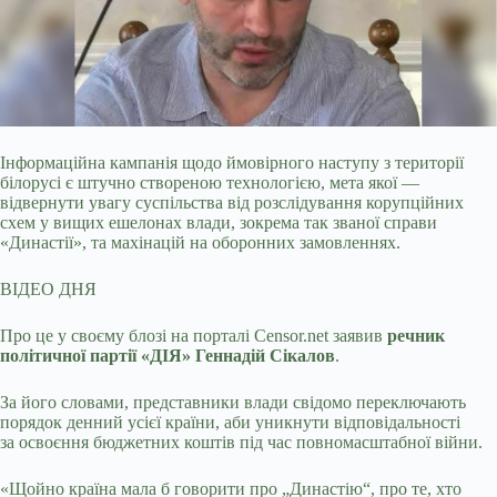
Інформаційна кампанія щодо ймовірного наступу з території
білорусі є штучно створеною технологією, мета якої —
відвернути увагу суспільства від розслідування
корупційних
схем у вищих ешелонах влади, зокрема так званої справи
«Династії», та махінацій на оборонних замовленнях.
ВІДЕО ДНЯ
Про це у своєму блозі на порталі Censor.net заявив
речник
політичної партії «ДІЯ» Геннадій Сікалов
.
За його словами, представники влади свідомо переключають
порядок денний усієї країни, аби уникнути відповідальності
за освоєння бюджетних коштів під час повномасштабної війни.
«Щойно країна мала б говорити про „Династію“, про те, хто