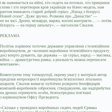
і як наживається на війні, хто сидить на потоках, хто прикриває
схеми і хто перетворив кров українців на бізнес-модель, нам
раптом вмикають старий добрий серіал: „Напад з білорусі.
Новий сезон“. Дуже зручно. Розмови про „Династію“ —
не на часі. Дрони, мільярди, маржа, воєнні контракти… — потім.
білорусь — на першу шпальту», — наголосив Сікалов.
РЕКЛАМА
Політик порівнює поточне державне управління з телевізійним
виробництвом, де «колишні виробники телевізійного продукту
досі вперто думають, що держава — це серіал, народ — масовка,
війна — драматургічна рамка, а реальність можна переписати
монтажем».
Коментуючи тему топкорупції, окрему увагу у матеріалі автор
приділив непрозорості виробництва безпілотних літальних
апаратів. Сікалов вимагає публічно розкрити бенефіціарів
компаній-виробників озброєння, стверджуючи, що надприбутки
на дронах отримують особи, безпосередньо пов'язані
з керівництвом Офісу Президента.
«Скільки у провідних виробниках сидять людей Єрмака