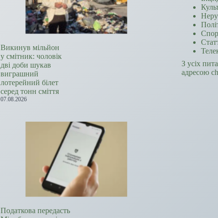
Куль
Неру
Полі
Спор
Стат
Викинув мільйон
Теле
у смітник: чоловік
З усіх пит
дві доби шукав
адресою c
виграшний
лотерейний білет
серед тонн сміття
07.08.2026
Податкова передасть