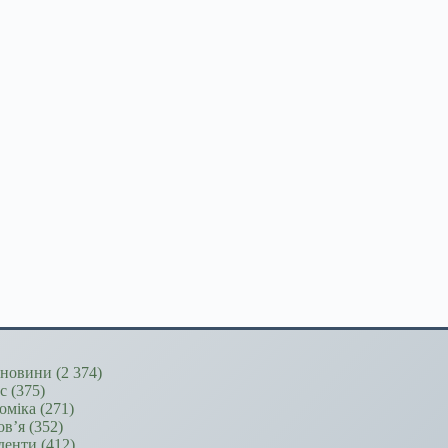
новини
(2 374)
ес
(375)
оміка
(271)
ов’я
(352)
денти
(412)