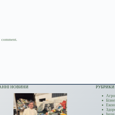
 I comment.
АННІ НОВИНИ
РУБРИКИ
Агро
Бізн
Екон
Здор
Інци