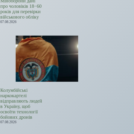
Міноборони дані
про чоловіків 18−60
років для перевірки
військового обліку
07.08.2026
Колумбійські
наркокартелі
відправляють людей
в Україну, щоб
освоїти технології
бойових дронів
07.08.2026