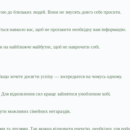
гою до близьких людей. Вони не змусять довго себе просити.
ється навколо вас, щоб не проґавити необхідну вам інформацію.
ни на найближче майбутнє, щоб не наврочити собі.
Якщо хочете досягти успіху — зосередьтеся на чомусь одному.
. Для відновлення сил краще зайнятися улюбленим хобі.
нути можливих сімейних негараздів.
и та друзями. Так можна відновити енергію, необхідну для робо