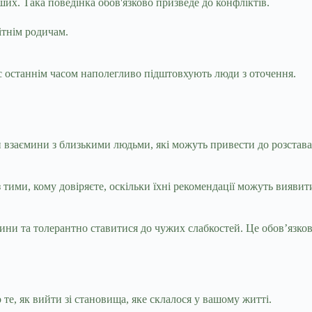
х. Така поведінка обов'язково призведе до конфліктів.
ітнім родичам.
ас останнім часом наполегливо підштовхують люди з оточення.
ти взаємини з близькими людьми, які можуть привести до розстав
тими, кому довіряєте, оскільки їхні рекомендації можуть вияви
ни та толерантно ставитися до чужих слабкостей. Це обов’язков
 те, як вийти зі становища, яке склалося у вашому житті.