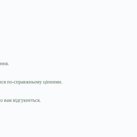
ання.
тися по-справжньому цінними.
о вам відгукнеться.