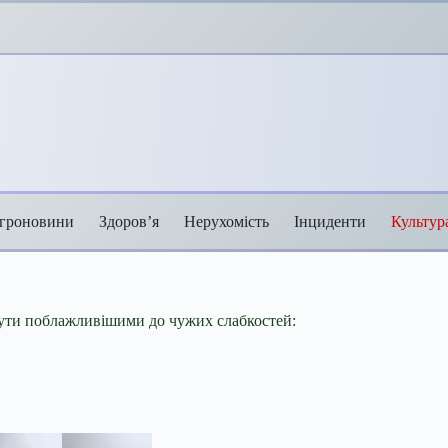
гроновини
Здоров’я
Нерухомість
Інциденти
Культур
бути поблажливішими до чужих слабкостей: