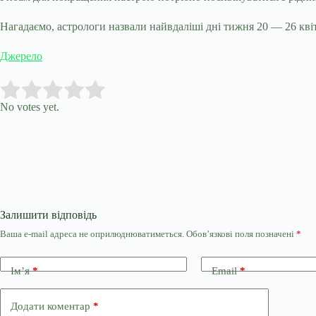
Нагадаємо, астрологи назвали найвдаліші дні тижня 20 — 26 квітн
Джерело
Submit Rating
Rate this item:
No votes yet.
Залишити відповідь
Ваша e-mail адреса не оприлюднюватиметься.
Обов’язкові поля позначені
*
Ім’я
*
Email
*
Додати коментар
*