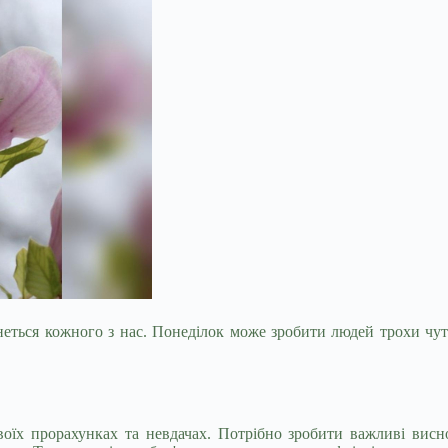
ркнеться кожного з нас. Понеділок може зробити людей трохи ч
оїх прорахунках та невдачах. Потрібно зробити важливі висно