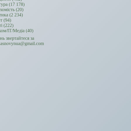
тура
(17 178)
хомість
(20)
тика
(2 234)
т
(94)
ті
(222)
ком/ІТ/Медіа
(40)
ань звертайтеся за
hasnovynua@gmail.com