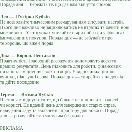
Порада дня — бережіть те, що дає вам відчуття спокою.
Лев — П'ятірка Кубків
Не дозволяйте тимчасовим розчаруванням зіпсувати настрій.
Цього дня важливо не зациклюватись на втратах та бачити нові
можливості. У стосунках уникайте старих образ, а у фінансах —
імпульсивних покупок. Порада дня — не забувайте про
те хороше, що вже є поряд.
Діва — Король Пентаклів
Практичність і здоровий розрахунок допоможуть досягти
кращих результатів. День підходить для роботи, фінансових
питань та зміцнення своїх позицій. У відносинах цінніші
вчинки, ніж гучні слова. Порада дня — спирайтеся на досвід
та дійте послідовно.
Терези — Вісімка Кубків
Настав час відпустити те, що більше не приносить радості
чи користі. Це вдалий день для завершення старих справ,
наведення ладу та звільнення простору для нового. Порада
дня — розлучайтеся з минулим без жалю.
РЕКЛАМА