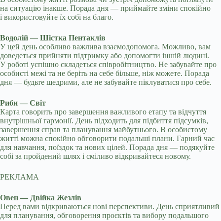
на ситуацію інакше. Порада дня — приймайте зміни спокійно
і використовуйте їх собі на благо.
Водолій — Шістка Пентаклів
У цей день особливо важлива взаємодопомога. Можливо, вам
доведеться прийняти підтримку або допомогти іншій людині.
У роботі успішно складеться співробітництво. Не забувайте про
особисті межі та не беріть на себе більше, ніж можете. Порада
дня — будьте щедрими, але не забувайте піклуватися про себе.
Риби — Світ
Карта говорить про завершення важливого етапу та відчуття
внутрішньої гармонії. День підходить для підбиття підсумків,
завершення справ та планування майбутнього. В особистому
житті можна спокійно обговорити подальші плани. Гарний час
для навчання, поїздок та нових цілей. Порада дня — подякуйте
собі за пройдений шлях і сміливо відкривайтеся новому.
РЕКЛАМА
Овен — Двійка Жезлів
Перед вами відкриваються нові перспективи. День сприятливий
для планування, обговорення проєктів та вибору подальшого