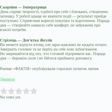
Скорпіон — Імператриця
День сприяє творчості, турботі про себе і близьких, створенню
затишку. У роботі краще не квапити події — результат прийде
поступово. Сприятливі корисні покупки та відпочинок. Порада
дня — створюйте навколо себе комфорт, не забуваючи про
власні потреби.
Стрілець — Дев'ятка Жезлів
Ви можете відчути втому, але зараз важливо не кидати почате.
Завершіть головне та не беріть на себе нові зобов'язання.
Не закривайтеся від тих, хто готовий підтримати вас. Порада
дня — бережіть сили і не бійтеся приймати допомогу.
Раніше «ФАКТИ» опублікували гороскоп початок липня.
Джерело
Submit Rating
Rate this item:
No votes yet.