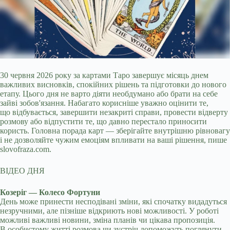
30 червня 2026 року за картами Таро завершує місяць днем
важливих висновків, спокійних рішень та підготовки до нового
етапу. Цього дня не варто діяти необдумано або
брати на себе
зайві зобов'язання. Набагато корисніше уважно оцінити те,
що відбувається, завершити незакриті справи, провести відверту
розмову або відпустити те, що давно перестало приносити
користь. Головна порада карт — зберігайте внутрішню рівновагу
і не дозволяйте чужим емоціям впливати на ваші рішення, пише
slovofraza.com.
ВІДЕО ДНЯ
Козеріг — Колесо Фортуни
День може принести несподівані зміни, які спочатку видадуться
незручними, але пізніше відкриють нові можливості. У роботі
можливі важливі новини, зміна планів чи цікава пропозиція.
В особистому житті розмова чи зустріч допоможуть поглянути