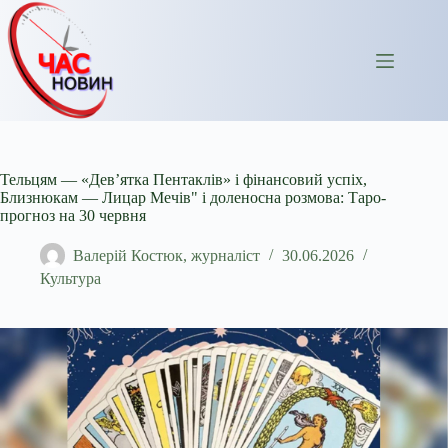
Перейти
до
вмісту
Тельцям — «Дев’ятка Пентаклів» і фінансовий успіх,
Близнюкам — Лицар Мечів" і доленосна розмова: Таро-
прогноз на 30 червня
Валерій Костюк, журналіст
30.06.2026
Культура