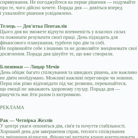
спрямування. Не погоджуйтеся на перше рішення — подумайте
про те, чого дійсно хочете. Порада дня — дивіться вперед
і ухвалюйте рішення усвідомлено.
Телець — Дев'ятка Пентаклів
Цього дня ви зможете відчути впевненість у власних силах
та пожинати результати своєї праці. День підходить для
фінансового планування, турботи про дім та собі.
Не порівнюйте себе з іншими та не дозволяйте знецінювати свої
досягнення. Порада дня цінуйте те, що вже створили.
Близнюки — Лицар Мечів
День обіцяє багато спілкування та швидких рішень, але важливо
не діяти необдумано. Можливі важливі переговори чи новини.
Перш ніж різко відповідати під час розмови, переконайтеся,
що емоції не заважають здоровому глузду. Порада дня —
рішучість має йти разом із витримкою.
РЕКЛАМА
Рак — Четвірка Жезлів
У центрі уваги опиняться дім, сім'я та почуття стабільності.
Хороший день для завершення справ, теплого спілкування
та зміцнення відносин. Фінансові витрати краще контролювати.