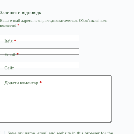
Залишити відповідь
Ваша e-mail адреса не оприлюднюватиметься.
Обов’язкові поля
позначені
*
Ім’я
*
Email
*
Сайт
Додати коментар
*
Save my name, email and website in this browser for the