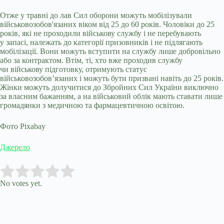
Отже у травні до лав Сил оборони можуть мобілізували
військовозобов'язаних віком від 25 до 60 років. Чоловіки до 25
років, які не проходили військову службу і не перебувають
у запасі, належать до категорії призовників і не підлягають
мобілізації. Вони можуть вступити на службу лише добровільно
або за контрактом. Втім, ті, хто вже проходив службу
чи військову підготовку, отримують статус
військовозобов’язаних і можуть бути призвані навіть до 25 років.
Жінки можуть долучитися до Збройних Сил України виключно
за власним бажанням, а на військовий облік мають ставати лише
громадянки з медичною та фармацевтичною освітою.
Фото Pixabay
Джерело
Submit Rating
Rate this item:
No votes yet.