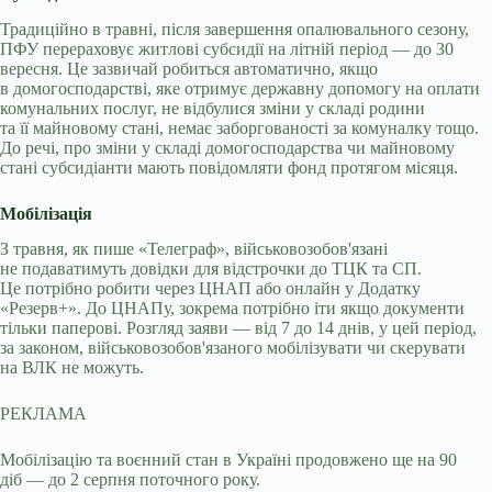
Традиційно в травні, після завершення опалювального сезону,
ПФУ перераховує житлові субсидії на літній період — до 30
вересня. Це зазвичай робиться автоматично, якщо
в домогосподарстві, яке отримує державну допомогу на оплати
комунальних послуг, не відбулися зміни у складі родини
та її майновому стані, немає заборгованості за комуналку тощо.
До речі, про зміни у складі домогосподарства чи майновому
стані субсидіанти мають повідомляти фонд протягом місяця.
Мобілізація
З травня, як пише «Телеграф», військовозобов'язані
не подаватимуть довідки для відстрочки до ТЦК та СП.
Це потрібно робити через ЦНАП або онлайн у Додатку
«Резерв+». До ЦНАПу, зокрема потрібно іти якщо документи
тільки паперові. Розгляд заяви — від 7 до 14 днів, у цей період,
за законом, військовозобов'язаного мобілізувати чи скерувати
на ВЛК не можуть.
РЕКЛАМА
Мобілізацію та воєнний стан в Україні продовжено ще на 90
діб — до 2 серпня поточного року.