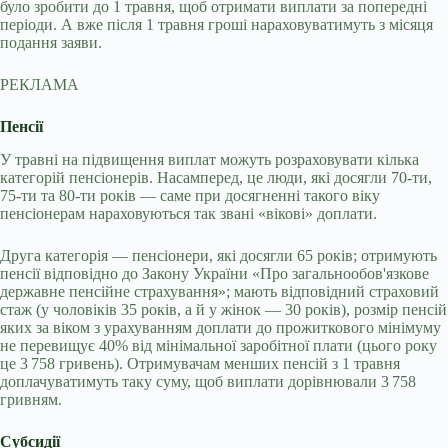
було зробити до 1 травня, щоб отримати виплати за попередні
періоди. А вже після 1 травня гроші нараховуватимуть з місяця
подання заяви.
РЕКЛАМА
Пенсії
У травні на підвищення виплат можуть розраховувати кілька
категорій пенсіонерів. Насамперед, це люди, які досягли 70-ти,
75-ти та 80-ти років — саме при досягненні такого віку
пенсіонерам нараховуються так звані «вікові» доплати.
Друга категорія — пенсіонери, які досягли 65 років; отримують
пенсії відповідно до Закону України «Про загальнообов'язкове
державне пенсійне страхування»; мають відповідний страховий
стаж (у чоловіків 35 років, а й у жінок — 30 років), розмір пенсій
яких за віком з урахуванням доплати до прожиткового мінімуму
не перевищує 40% від мінімальної заробітної плати (цього року
це 3 758 гривень). Отримувачам менших пенсій з 1 травня
доплачуватимуть таку суму, щоб виплати дорівнювали 3 758
гривням.
Субсидії