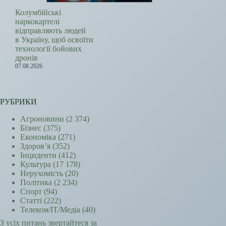
Колумбійські
наркокартелі
відправляють людей
в Україну, щоб освоїти
технології бойових
дронів
07.08.2026
РУБРИКИ
Агроновини
(2 374)
Бізнес
(375)
Економіка
(271)
Здоров’я
(352)
Інциденти
(412)
Культура
(17 178)
Нерухомість
(20)
Політика
(2 234)
Спорт
(94)
Статті
(222)
Телеком/ІТ/Медіа
(40)
З усіх питань звертайтеся за