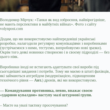
Володимир Мірчук: «Танки як вид озброєння, найвірогідніше,
не мають перспективи в майбутніх війнах». Фото з сайту
volynpost.com
Додам, що ми використовуємо найпередовіші українські
розробки, налагодили регулярну комунікаціями з виробниками
(зустрічаємося з ними, тестуємо, випробовуємо нові зразки).
Окрім того деякі новинки створюємо і в своєму підрозділі — без
цього ніяк.
Виробники іноді не встигають адаптувати свої вироби під
сьогоднішні завдання і потреби. Тому ми маємо в штаті фахівців,
які займаються апгрейдом (модернізацією, підвищенням
технічного рівня —
Авт.
) дронів, які ми використовуємо.
— Командування противника, певно, вважає своєю
«ударною кувалдою» наступу малі штурмові групи.
– Маєте на увазі тактику просочування?