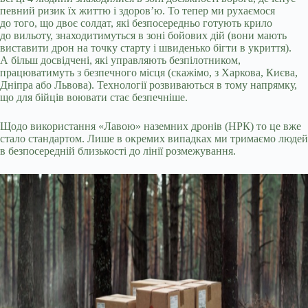
певний ризик їх життю і здоров’ю. То тепер ми рухаємося
до того, що двоє солдат, які безпосередньо готують крило
до вильоту, знаходитимуться в зоні бойових дій (вони мають
виставити дрон на точку старту і швиденько бігти в укриття).
А більш досвідчені, які управляють безпілотником,
працюватимуть з безпечного місця (скажімо, з Харкова, Києва,
Дніпра або Львова). Технології розвиваються в тому напрямку,
що для бійців воювати стає безпечніше.
Щодо використання «Лавою» наземних дронів (НРК) то це вже
стало стандартом. Лише в окремих випадках ми тримаємо людей
в безпосередній близькості до лінії розмежування.