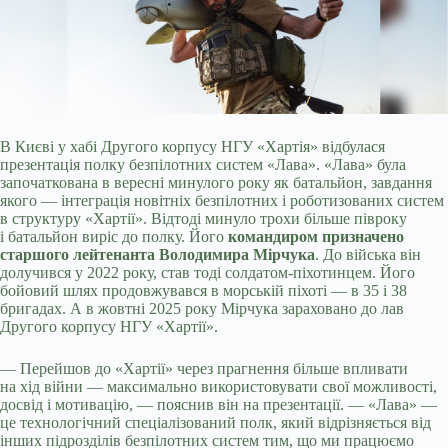
В Києві у хабі Другого корпусу НГУ «Хартія» відбулася
презентація полку безпілотних систем «Лава». «Лава» була
започаткована в
вересні минулого року як батальйон, завдання
якого — інтеграція новітніх безпілотних і роботизованих систем
в структуру «Хартії». Відтоді минуло трохи більше півроку
і батальйон виріс до полку. Його
командиром призначено
старшого лейтенанта Володимира Мірчука
. До війська він
долучився у 2022 року, став тоді солдатом-піхотинцем. Його
бойовий шлях продовжувався в морській піхоті — в 35 і 38
бригадах. А в жовтні 2025 року Мірчука зараховано до лав
Другого корпусу НГУ «Хартії».
— Перейшов до «Хартії» через прагнення більше впливати
на хід війни — максимально використовувати свої можливості,
досвід і мотивацію, — пояснив він на презентації. — «Лава» —
це технологічний спеціалізований полк, який відрізняється від
інших підрозділів безпілотних систем тим, що ми працюємо