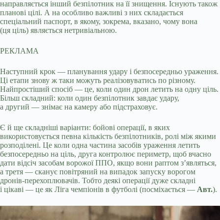
направляється інший безпілотник на її знищення. Існують також
планові цілі. А на особливо важливі з них складається
спеціальний паспорт, в якому, зокрема, вказано, чому вона
(ця ціль) являється нетривіальною.
РЕКЛАМА
Наступний крок — планування удару і безпосередньо ураження.
Ці етапи знову ж таки можуть реалізовуватись по різному.
Найпростіший спосіб — це, коли один дрон летить на одну ціль.
Більш складний: коли один безпілотник завдає удару,
а другий — знімає на камеру або підстраховує.
Є й ще складніші варіанти: бойові операції, в яких
використовується певна кількість безпілотників, ролі між якими
розподілені. Це коли одна частина засобів ураження летить
безпосередньо на ціль, друга контролює периметр, щоб вчасно
дати відсіч засобам ворожої ППО, якщо вони раптом з’являться,
а третя — сканує повітряний на випадок запуску ворогом
дронів-перехоплювачів. Тобто деякі операції дуже складні
і цікаві — це як Ліга чемпіонів в футболі (посміхається —
Авт.
).