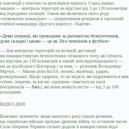
у взаємодії з піхотою та артилерією корпусу. Серед наших
завдань — контроль території на відстані від 3 до 120 кілометрів
від передових позицій. Також ми являємося свого роду
«пожежною командою» — оперативним резервом в тактичній
глибині командира Другого корпусу «Хартія».
«Деякі операції, які проводимо за допомогою безпілотників,
дуже складні і цікаві — це як Ліга чемпіонів в футболі»
— Для контролю територій на великій дистанції
ми використовуємо безпілотники літакового типу, які літають
на відстань до 120 кілометрів в нашій зоні відповідальності —
аж до російського Білгорода і за ним, — розповів Володимир
Мірчук. — Маємо різні БпЛА: великі, маленькі, ударні,
розвідувальні. Щодо ударних, то це моделі, які відрізняються між
собою, зокрема, за вагою «цукерок» (мається на увазі
боєприпасів —
Авт.
), які вони можуть нести — від 3 до 100
кілограмів.
ВІДЕО ДНЯ
Важливо зазначити: якщо минулого року пішли розмови,
що українське військо програє дронову війну, то останнім часом
Сили оборони України сильно додали в використання мідл-