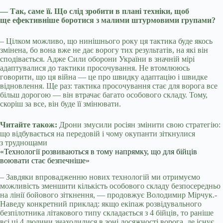
— Так, саме її. Що слід зробити в плані техніки, щоб
ще ефективніше боротися з малими штурмовими групами?
– Цілком можливо, що нинішнього року ця тактика буде якось
змінена, бо вона вже не дає ворогу тих результатів, на які він
сподівається. Адже Сили оборони України в значній мірі
адаптувалися до тактики просочування. Не втомлююсь
говорити, що ця війна — це про швидку адаптацію і швидке
відновлення. Ще раз: тактика просочування стає для ворога все
більш дорогою — він втрачає багато особового складу. Тому,
скоріш за все, він буде її змінювати.
Читайте також:
Дрони змусили росіян змінити свою стратегію:
що відбувається на передовій і чому окупанти зіткнулися
з труднощами
«Технології розвиваються в тому напрямку, що для бійців
воювати стає безпечніше»
– Завдяки впровадженню нових технологій ми отримуємо
можливість зменшити кількість особового складу безпосередньо
на лінії бойового зіткнення, — продовжує Володимир Мірчук.-
Наведу конкретний приклад: якщо екіпаж розвідувального
безпілотника літакового типу складається з 4 бійців, то раніше
всі ці 4 людини знаходилися в зоні досяжності ворога, де існує