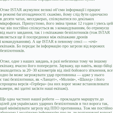
Отже ISTAR акумулює великі об’єми інформації і працює
в режимі багатозадачності: скажімо, йому слід бути одночасно
в десяти чатах, меседжерах, спілкуватися по декількох
мікрофонах. Припустимо, його зміна триває 12 годин і увесь цей
час він постійно спілкується як з командуванням, бо отримуєш
від нього завдання, так і з екіпажами безпілотників (тож ISTAR
являється ще й посередники між екіпажами дронів
і командуванням). А ще ISTAR в певному сенсі — «очі»
екіпажів. Бо передає їм інформацію про загрози від ворожих
безпілотників.
Отже, одне з наших завдань, в разі небезпеки тому чи іншому
екіпажу, вчасно його попередити. Зауважу, що навіть, якщо бійці
знаходитись за 20−30 кілометрів від лінії бойового зіткнення, все
одно їм може загрожувати удар противника — адже у нього
є такі безпілотники, як «Ланцет», «Молнія», «Шахед» і його
спрощена версія «Гербера» (на них ворог може встановлювати
камери, які здатні засікти наші екіпажі).
Ще одна частинп нашої роботи — прокладати маршрути до
цілей для українських ударних безпілотників в тил ворога так,
щоб мінімізувати загрозу від ППО противника. Тож ми постійно
збираємо і аналізуємо інформацію про те, де розташовані ворожі