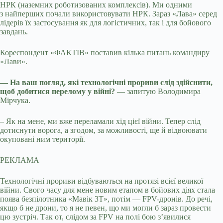
НРК (наземних роботизованих комплексів). Ми одними
з найперших почали використовувати НРК. Зараз «Лава» серед
лідерів їх застосування як для логістичних, так і для бойового
завдань.
Кореспондент «ФАКТІВ» поставив кілька питань командиру
«Лави».
— На ваш погляд, які технологічні прориви слід здійснити,
щоб добитися перелому у війні?
— запитую Володимира
Мірчука.
– Як на мене, ми вже переламали хід цієї війни. Тепер слід
дотиснути ворога, а згодом, за можливості, ще й відвоювати
окуповані ним території.
РЕКЛАМА
Технологічні прориви відбуваються на протязі всієї великої
війни. Свого часу для мене новим етапом в бойових діях стала
поява безпілотника «Мавік 3Т», потім — FPV-дронів. До речі,
якщо б не дрони, то я не певен, що ми могли б зараз провести
цю зустріч. Так от, слідом за FPV на полі бою з’явилися