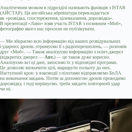
Аналітичним мозком в підрозділі називають фахівців з ISTAR
(АЙСТАР). Ця англійська абревіатура перекладається
як «розвідка, спостереження, цілевказання, дорозвідка».
В презентації «Лави» взяв участь ISTAR з позивним «Моб»,
фотографію якого нас просили не публікувати.
— Ми збираємо всю інформацію від наших розвідувальних
і ударних дронів, отримуємо її з радіоперехоплень, — розповів
друг «Моб». — Також аналізуємо інформацію з осінт-джерел
(відкритих джерел —
Авт.
) — це також дуже корисно.
Аналізуємо всі ці дані, заносимо їх у відповідні програми.
Це дозволяє визначити цілі, маршрути польоту до них.
Наступний крок: у взаємодії з пілотами відправляємо БпЛА
на виконання завдань. Потім за допомогою дронів проводимо
дорозвідку, і тоді вирішуємо, треба завдати повторний удар
чи ні.