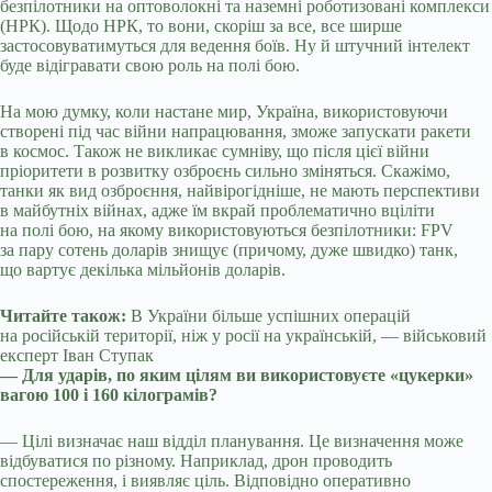
безпілотники на оптоволокні та наземні роботизовані комплекси
(НРК). Щодо НРК, то вони, скоріш за все, все ширше
застосовуватимуться для ведення боїв. Ну й штучний інтелект
буде відігравати свою роль на полі бою.
На мою думку, коли настане мир, Україна, використовуючи
створені під час війни напрацювання, зможе запускати ракети
в космос. Також не викликає сумніву, що після цієї війни
пріоритети в розвитку озброєнь сильно зміняться. Скажімо,
танки як вид озброєння, найвірогідніше, не мають перспективи
в майбутніх війнах, адже їм вкрай проблематично вціліти
на полі бою, на якому використовуються безпілотники: FPV
за пару сотень доларів знищує (причому, дуже швидко) танк,
що вартує декілька мільйонів доларів.
Читайте також:
В України більше успішних операцій
на російській території, ніж у росії на українській, — військовий
експерт Іван Ступак
— Для ударів, по яким цілям ви використовуєте «цукерки»
вагою 100 і 160 кілограмів?
— Цілі визначає наш відділ планування. Це визначення може
відбуватися по різному. Наприклад, дрон проводить
спостереження, і виявляє ціль. Відповідно оперативно