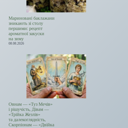
Мариновані баклажани
зникають зі столу
першими: рецепт
ароматної закуски
на зиму
08.08.2026
Овнам — «Туз Мечів»
і рішучість, Дівам —
«Трійка Жезлів»
та далекоглядність,
Скорпіонам — «Двійка