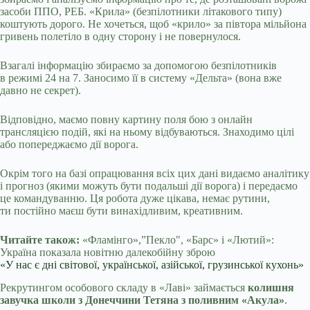
засоби ППО, РЕБ. «Крила» (безпілотники літакового типу)
коштують дорого. Не хочеться, щоб «крило» за півтора мільйона
гривень полетіло в одну сторону і не повернулося.
Взагалі інформацію збираємо за допомогою безпілотників
в режимі 24 на 7. Заносимо її в систему «Дельта» (вона вже
давно не секрет).
Відповідно, маємо повну картину поля бою з онлайн
трансляцією подій, які на ньому відбуваються. Знаходимо цілі
або попереджаємо дії ворога.
Окрім того на базі опрацювання всіх цих дані видаємо аналітику
і прогноз (якими можуть бути подальші дії ворога) і передаємо
це командуванню. Ця робота дуже цікава, немає рутини,
ти постійно маєш бути винахідливим, креативним.
Читайте також:
«Фламінго»,”Пекло", «Барс» і «Лютий»:
Україна показала новітню далекобійну зброю
«У нас є дні світової, української, азійської, грузинської кухонь»
Рекрутингом особового складу в «Лаві» займається
колишня
завучка школи з Донеччини Тетяна з поливним «Акула»
.