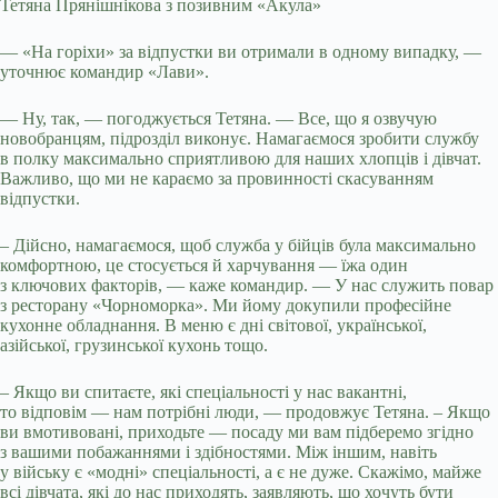
Тетяна Прянішнікова з позивним «Акула»
— «На горіхи» за відпустки ви отримали в одному випадку, —
уточнює командир «Лави».
— Ну, так, — погоджується Тетяна. — Все, що я озвучую
новобранцям, підрозділ виконує. Намагаємося зробити службу
в полку максимально сприятливою для наших хлопців і дівчат.
Важливо, що ми не караємо за провинності скасуванням
відпустки.
– Дійсно, намагаємося, щоб служба у бійців була максимально
комфортною, це стосується й харчування — їжа один
з ключових факторів, — каже командир. — У нас служить повар
з ресторану «Чорноморка». Ми йому докупили професійне
кухонне обладнання. В меню є дні світової, української,
азійської, грузинської кухонь тощо.
– Якщо ви спитаєте, які спеціальності у нас вакантні,
то відповім — нам потрібні люди, — продовжує Тетяна. – Якщо
ви вмотивовані, приходьте — посаду ми вам підберемо згідно
з вашими побажаннями і здібностями. Між іншим, навіть
у війську є «модні» спеціальності, а є не дуже. Скажімо, майже
всі дівчата, які до нас приходять, заявляють, що хочуть бути