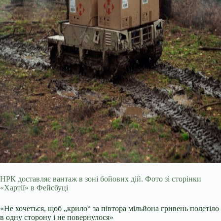
НРК доставляє вантаж в зоні бойових дій. Фото зі сторінки
«Хартії» в Фейсбуці
«Не хочеться, щоб „крило“ за півтора мільйона гривень полетіло
в одну сторону і не повернулося»