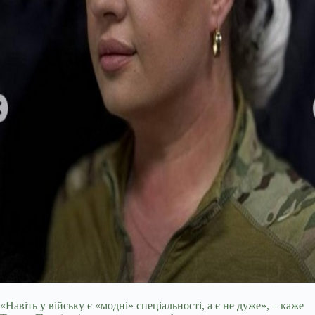
«Навіть у війську є «модні» спеціальності, а є не дуже», – каже