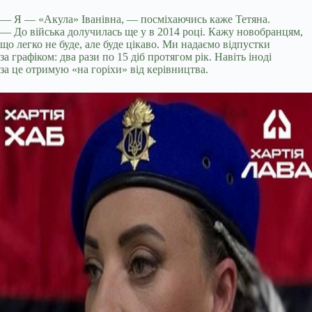
— Я — «Акула» Іванівна, — посміхаючись каже Тетяна.
— До війська долучилась ще у в 2014 році. Кажу новобранцям,
що легко не буде, але буде цікаво. Ми надаємо відпустки
за графіком: два рази по 15 діб протягом рік. Навіть іноді
за це отримую «на горіхи» від керівництва.