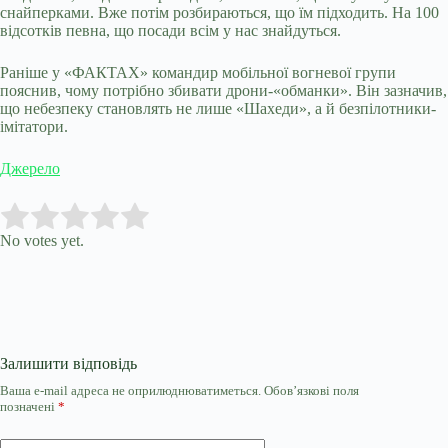
снайперками. Вже потім розбираються, що їм підходить. На 100
відсотків певна, що посади всім у нас знайдуться.
Раніше у «ФАКТАХ» командир мобільної вогневої групи
пояснив, чому потрібно збивати дрони-«обманки». Він зазначив,
що небезпеку становлять не лише «Шахеди», а й безпілотники-
імітатори.
Джерело
Submit Rating
Rate this item:
No votes yet.
Залишити відповідь
Ваша e-mail адреса не оприлюднюватиметься.
Обов’язкові поля
позначені
*