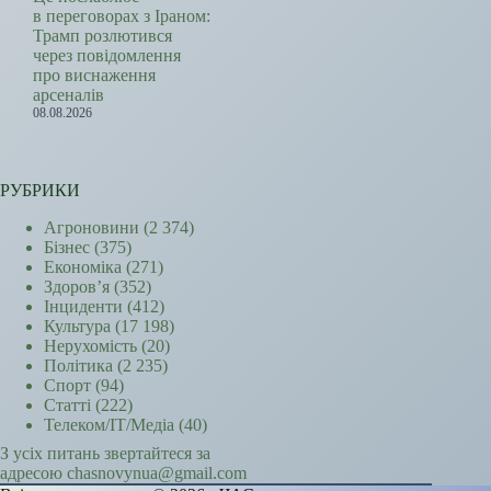
в переговорах з Іраном:
Трамп розлютився
через повідомлення
про виснаження
арсеналів
08.08.2026
РУБРИКИ
Агроновини
(2 374)
Бізнес
(375)
Економіка
(271)
Здоров’я
(352)
Інциденти
(412)
Культура
(17 198)
Нерухомість
(20)
Політика
(2 235)
Спорт
(94)
Статті
(222)
Телеком/ІТ/Медіа
(40)
З усіх питань звертайтеся за
адресою chasnovynua@gmail.com