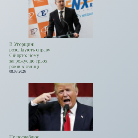
В Угорщині
розслідують справу
Сійярто: йому
загрожує до трьох
років в’язниці
08.08.2026
Це послаблює