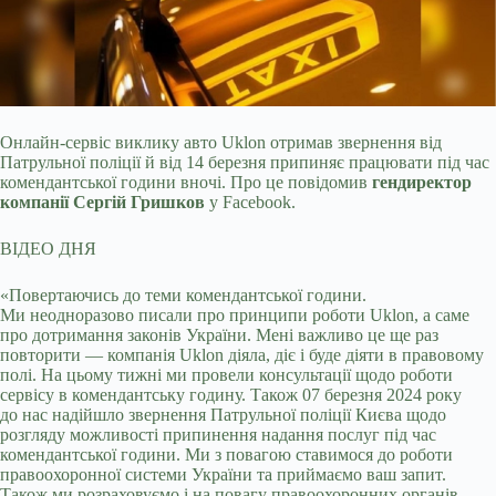
Онлайн-сервіс виклику авто Uklon отримав звернення від
Патрульної поліції й від 14 березня припиняє працювати під час
комендантської години вночі. Про це повідомив
гендиректор
компанії Сергій Гришков
у Facebook.
ВІДЕО ДНЯ
«Повертаючись до теми комендантської години.
Ми неодноразово писали про принципи роботи Uklon, а саме
про дотримання законів України. Мені важливо це ще раз
повторити — компанія Uklon діяла, діє і буде діяти в правовому
полі. На цьому тижні ми провели консультації щодо роботи
сервісу в комендантську годину. Також 07 березня 2024 року
до нас надійшло звернення Патрульної поліції Києва щодо
розгляду можливості припинення надання послуг під час
комендантської години. Ми з повагою ставимося до роботи
правоохоронної системи України та приймаємо ваш запит.
Також ми розраховуємо і на повагу правоохоронних органів