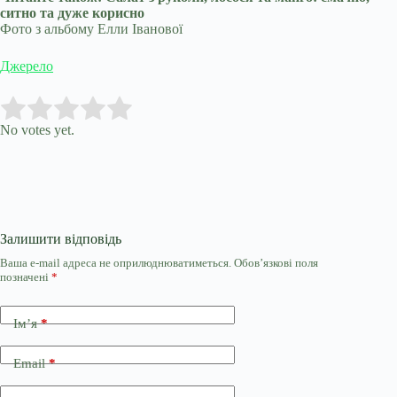
ситно та дуже корисно
Фото з альбому Елли Іванової
Джерело
Submit Rating
Rate this item:
No votes yet.
Залишити відповідь
Ваша e-mail адреса не оприлюднюватиметься.
Обов’язкові поля
позначені
*
Ім’я
*
Email
*