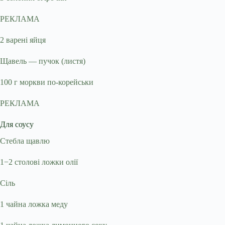
РЕКЛАМА
2 варені яйця
Щавель — пучок (листя)
100 г моркви по-корейськи
РЕКЛАМА
Для соусу
Стебла щавлю
1−2 столові ложки олії
Сіль
1 чайна ложка меду