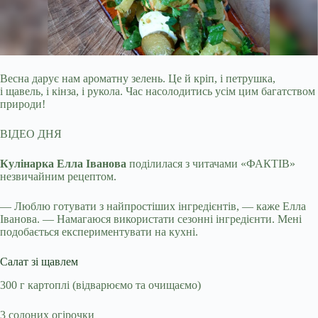
Весна дарує нам ароматну зелень. Це й кріп, і петрушка,
і щавель, і кінза, і рукола. Час насолодитись усім цим багатством
природи!
ВІДЕО ДНЯ
Кулінарка Елла Іванова
поділилася з читачами «ФАКТІВ»
незвичайним рецептом.
— Люблю готувати з найпростіших інгредієнтів, — каже Елла
Іванова. — Намагаюся використати сезонні інгредієнти. Мені
подобається експериментувати на кухні.
Салат зі щавлем
300 г картоплі (відварюємо та очищаємо)
3 солоних огірочки