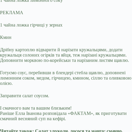
1 чайна ложка лимонного соку
РЕКЛАМА
1 чайна ложка гірчиці у зернах
Кмин
Дрібну картоплю відварити й нарізати кружальцями, додати
кружальця солоних огірків та яйця, теж нарізані кружальцями.
Доповнити морквою по-корейськи та нарізаним листям щавлю.
Готуємо соус, перебивши в блендері стебла щавлю, доповнені
лимонним соком, медом, гірчицею, кмином, сіллю та оливковою
олією.
Заправити салат соусом.
І смачного вам та вашим близьким!
Раніше Елла Іванова розповідала «ФАКТАМ», як приготувати
смачний весняний суп на кефірі.
Читайте також: Салат з руколи, лосося та манго: смачно,