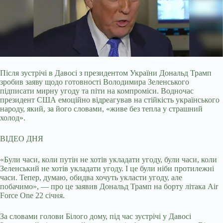
Після зустрічі в Давосі з президентом України Дональд Трамп
зробив заяву щодо готовності Володимира Зеленського
підписати мирну угоду та піти на компроміси. Водночас
президент США емоційно відреагував на стійкість українського
народу, який, за його словами, «живе без тепла у страшний
холод».
ВІДЕО ДНЯ
«Були часи, коли путін не хотів укладати угоду, були часи, коли
Зеленський не хотів укладати угоду. І це були ніби протилежні
часи. Тепер, думаю, обидва хочуть укласти угоду, але
побачимо», — про це заявив Дональд Трамп на борту літака Air
Force One 22 січня.
За словами голови Білого дому, під час зустрічі у Давосі