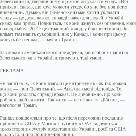
Зеленський підтвердив йому, що хотів би укласти угоду. «Він
приїхав і сказав, що хоче укласти угоду, бо я не був повністю
впевнений. Думаю, він (Зеленський) має хотіти укладати
угоду — це дуже важко, справді важко для людей в Україні,
скажу вам прямо. Подивіться, як вони живуть без опалення, коли
надворі мінус 20°C: це страшний холод, у більшості випадків
клімат там навіть суворіший, ніж у Канаді, і вони при цьому
живуть без тепла», — заявив Трамп.
За словами американського президента, він особисто запитав
Зеленського, як в Україні витримують такі умови.
РЕКЛАМА
«Я запитав їх, як вони взагалі це витримують і як так можна
жити, — і він (Зеленський. —
Авт.
) дав мені відповідь. Те,
що вони роблять, справді вражає. Це дивовижно, що вони
роблять, щоб вижити. Так жити — це не життя. Дійсно», —
наголосив Трамп.
Раніше повідомляли про те, що після перемовин посланців
президента США у Москві з путіним в ОАЕ відбудеться
трьохстороння зустріч представників України, росії та США
щодо угоди про припинення війни.