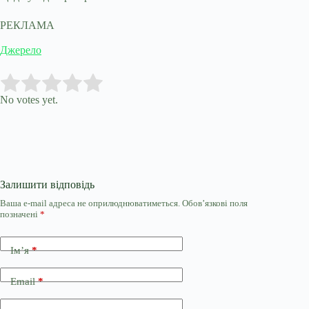
РЕКЛАМА
Джерело
Submit Rating
Rate this item:
No votes yet.
Залишити відповідь
Ваша e-mail адреса не оприлюднюватиметься.
Обов’язкові поля
позначені
*
Ім’я
*
Email
*