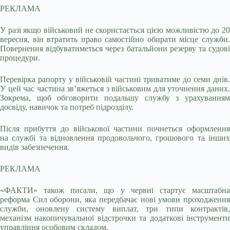
РЕКЛАМА
У разі якщо військовий не скористається цією можливістю до 20
вересня, він втратить право самостійно обирати місце служби.
Повернення відбуватиметься через батальйони резерву та судові
процедури.
Перевірка рапорту у військовій частині триватиме до семи днів.
У цей час частина зв’яжеться з військовим для уточнення даних.
Зокрема, щоб обговорити подальшу службу з урахуванням
досвіду, навичок та потреб підрозділу.
Після прибуття до військової частини почнеться оформлення
на службі та відновлення продовольчого, грошового та інших
видів забезпечення.
РЕКЛАМА
«ФАКТИ» також писали, що у червні стартує масштабна
реформа Сил оборони, яка передбачає нові умови проходження
служби, оновлену систему виплат, три типи контрактів,
механізм накопичувальної відстрочки та додаткові інструменти
управління особовим складом.