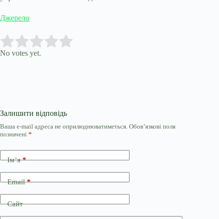
Джерело
Submit Rating
Rate this item:
No votes yet.
Залишити відповідь
Ваша e-mail адреса не оприлюднюватиметься.
Обов’язкові поля
позначені
*
Ім’я
*
Email
*
Сайт