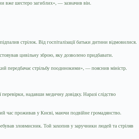
ини вже шестеро загиблих», — зазначив він.
 підпалив стрілок. Від госпіталізації батьки дитини відмовилися.
истовував цивільну зброю, яку дозволено придбавати.
кий передбачає стрільбу поодинокими», — пояснив міністр.
ї перевірки, надавши медичну довідку. Наразі слідство
й час проживав у Києві, маючи подвійне громадянство.
ребував зловмисник. Той захопив у заручники людей та стріляв