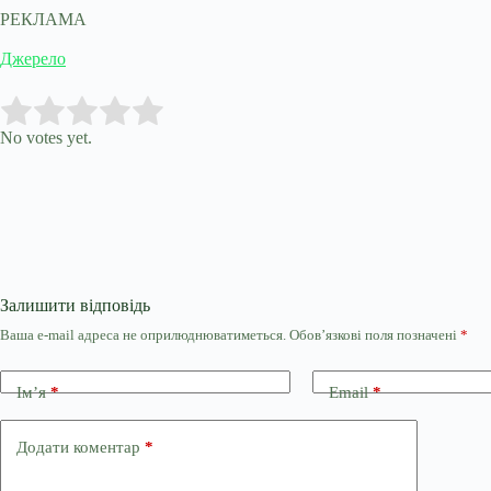
РЕКЛАМА
Джерело
Submit Rating
Rate this item:
No votes yet.
Залишити відповідь
Ваша e-mail адреса не оприлюднюватиметься.
Обов’язкові поля позначені
*
Ім’я
*
Email
*
Додати коментар
*