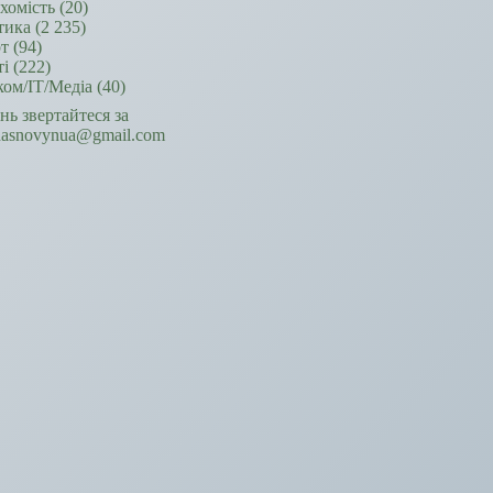
хомість
(20)
тика
(2 235)
т
(94)
ті
(222)
ком/ІТ/Медіа
(40)
ань звертайтеся за
hasnovynua@gmail.com