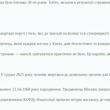
ці було близько 30-ти років. Тобто, загалом в результаті стрілян
вартирі поруч з тією, яку до трагедії на вулиці та в супермаркеті
трілець, який відкрив вогонь у Києві, діяв безсистемно та викор
трілами — шансів урятуватися практично не було. Це карабін, я
У грудні 2025 року чоловік звертався до дозвільних органів для ї
ович, 21.04.1968 року народження. Уродженець Москви тривали
пецпризначенці КОРДу Нацполіції провели штурм магазину, де пе