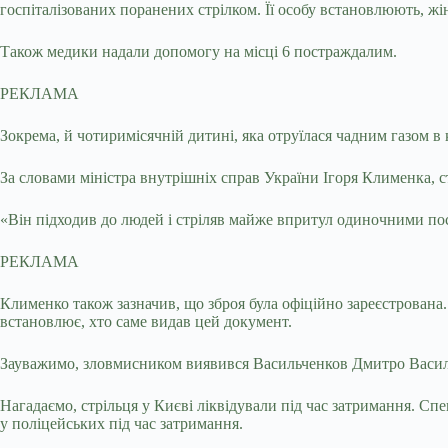
госпіталізованих поранених стрілком. Її особу встановлюють, жін
Також медики надали допомогу на місці 6 постраждалим.
РЕКЛАМА
Зокрема, й чотиримісячній дитині, яка отруїлася чадним газом в к
За словами міністра внутрішніх справ України Ігоря Клименка, с
«Він підходив до людей і стріляв майже впритул одиночними пос
РЕКЛАМА
Клименко також зазначив, що зброя була офіційно зареєстрована. 
встановлює, хто саме видав цей документ.
Зауважимо, зловмисником виявився Васильченков Дмитро Василь
Нагадаємо, стрільця у Києві ліквідували під час затримання. С
у поліцейських під час затримання.