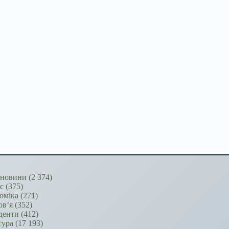
новини
(2 374)
ес
(375)
оміка
(271)
ов’я
(352)
денти
(412)
тура
(17 193)