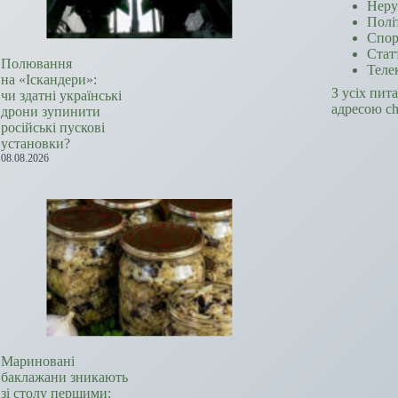
Неру
Полі
Спор
Стат
Полювання
Теле
на «Іскандери»:
З усіх пит
чи здатні українські
адресою c
дрони зупинити
російські пускові
установки?
08.08.2026
Мариновані
баклажани зникають
зі столу першими: