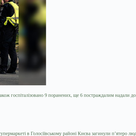
, також госпіталізовано 9 поранених, ще 6 постраждалим надали д
 супермаркеті в Голосіївському районі Києва загинули пʼятеро люд