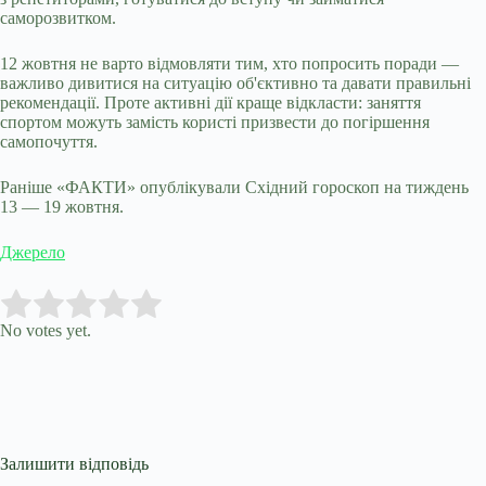
саморозвитком.
12 жовтня не варто відмовляти тим, хто попросить поради —
важливо дивитися на ситуацію об'єктивно та давати правильні
рекомендації. Проте активні дії краще відкласти: заняття
спортом можуть замість користі призвести до погіршення
самопочуття.
Раніше «ФАКТИ» опублікували Східний гороскоп на тиждень
13 — 19 жовтня.
Джерело
Submit Rating
Rate this item:
No votes yet.
Залишити відповідь