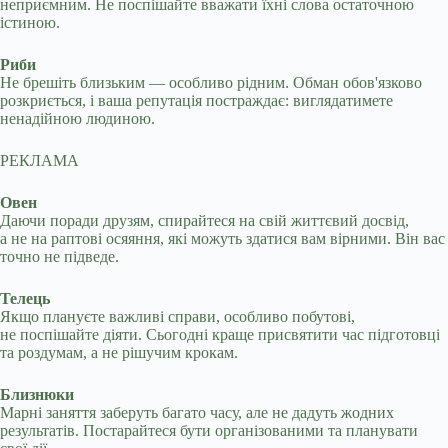
неприємним. Не поспішайте вважати їхні слова остаточною
істиною.
Риби
Не брешіть близьким — особливо рідним. Обман обов'язково
розкриється, і ваша репутація постраждає: виглядатимете
ненадійною людиною.
РЕКЛАМА
Овен
Даючи поради друзям, спирайтеся на свій життєвий досвід,
а не на раптові осяяння, які можуть здатися вам вірними. Він вас
точно не підведе.
Телець
Якщо плануєте важливі справи, особливо побутові,
не поспішайте діяти. Сьогодні краще присвятити час підготовці
та роздумам, а не рішучим крокам.
Близнюки
Марні заняття заберуть багато часу, але не дадуть жодних
результатів. Постарайтеся бути організованими та планувати