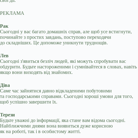
свої дії.
РЕКЛАМА
Рак
Сьогодні у вас багато домашніх справ, але щоб усе встигнути,
починайте з простих завдань, поступово переходячи
до складніших. Це допоможе уникнути труднощів.
Лев
Сьогодні з'явиться безліч людей, які можуть спробувати вас
обдурити. Будьте настороженими і сумнівайтеся в словах, навіть
якщо вони виходять від знайомих.
Діва
Саме час зайнятися давно відкладеними побутовими
та господарськими справами. Сьогодні хороші умови для того,
щоб успішно завершити їх.
Терези
Будьте уважні до інформації, яка стане вам відома сьогодні.
Найближчими днями вона виявиться дуже корисною
як на роботі, так і в особистому житті.