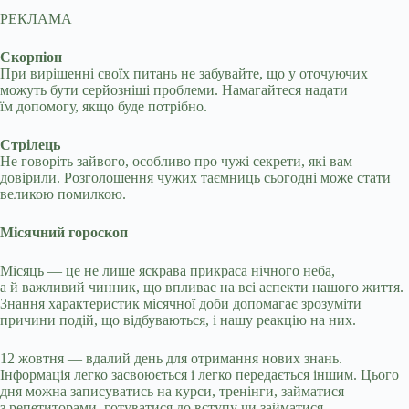
РЕКЛАМА
Скорпіон
При вирішенні своїх питань не забувайте, що у оточуючих
можуть бути серйозніші проблеми. Намагайтеся надати
їм допомогу, якщо буде потрібно.
Стрілець
Не говоріть зайвого, особливо про чужі секрети, які вам
довірили. Розголошення чужих таємниць сьогодні може стати
великою помилкою.
Місячний гороскоп
Місяць — це не лише яскрава прикраса нічного неба,
а й важливий чинник, що впливає на всі аспекти нашого життя.
Знання характеристик місячної доби допомагає зрозуміти
причини подій, що відбуваються, і нашу реакцію на них.
12 жовтня — вдалий день для отримання нових знань.
Інформація легко засвоюється і легко передається іншим. Цього
дня можна записуватись на курси, тренінги, займатися
з репетиторами, готуватися до вступу чи займатися