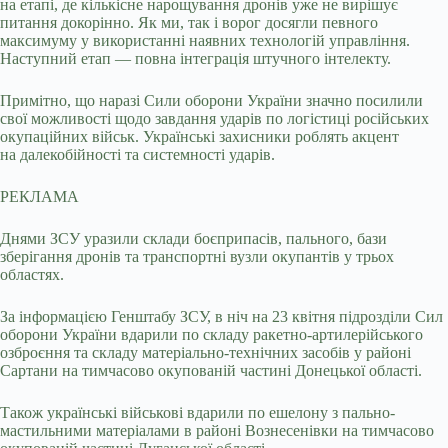
на етапі, де кількісне нарощування дронів уже не вирішує
питання докорінно. Як ми, так і ворог досягли певного
максимуму у використанні наявних технологій управління.
Наступний етап — повна інтеграція штучного інтелекту.
Примітно, що наразі Сили оборони України значно посилили
свої можливості щодо завдання ударів по логістиці російських
окупаційних військ. Українські захисники роблять акцент
на далекобійності та системності ударів.
РЕКЛАМА
Днями ЗСУ уразили склади боєприпасів, пального, бази
зберігання дронів та транспортні вузли окупантів у трьох
областях.
За інформацією Генштабу ЗСУ, в ніч на 23 квітня підрозділи Сил
оборони України вдарили по складу ракетно-артилерійського
озброєння та складу матеріально-технічних засобів у районі
Сартани на тимчасово окупованій частині Донецької області.
Також українські військові вдарили по ешелону з пально-
мастильними матеріалами в районі Вознесенівки на тимчасово