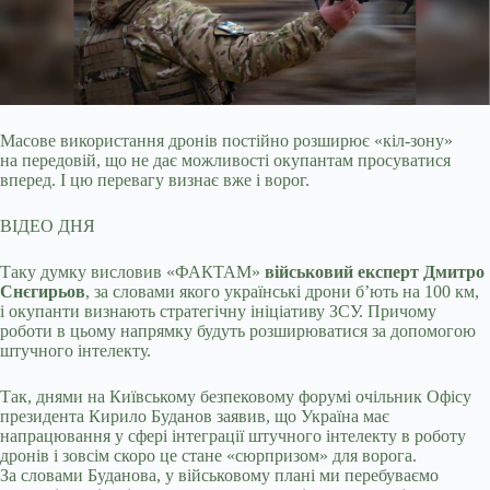
Масове використання дронів постійно розширює «кіл-зону»
на передовій, що не дає можливості окупантам просуватися
вперед. І цю перевагу визнає вже і ворог.
ВІДЕО ДНЯ
Таку думку висловив «ФАКТАМ»
військовий експерт Дмитро
Снєгирьов
, за словами якого українські дрони б’ють на 100 км,
і окупанти визнають стратегічну ініціативу ЗСУ. Причому
роботи в цьому напрямку будуть розширюватися за допомогою
штучного інтелекту.
Так, днями на Київському безпековому форумі очільник Офісу
президента Кирило Буданов заявив, що Україна має
напрацювання у сфері інтеграції штучного інтелекту в роботу
дронів і зовсім скоро це стане «сюрпризом» для ворога.
За словами Буданова, у військовому плані ми перебуваємо