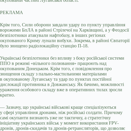
окупованій частині Луганської області.
РЕКЛАМА
Крім того, Сили оборони завдали удару по пункту управління
ворожими БпЛА в районі Стрілечої на Харківщині, а у Феодосії
безпілотники атакували нафтобазу, в інших регіонах
окупованого Криму лунали вибухи. Зокрема, в районі Євпаторії
було знищено радіолокаційну станцію П-18.
Українські безпілотники без впливу з боку російської системи
ППО в режимі «вільного полювання» працюють над
окупованим Донецьком. Крім того, є повідомлення про
знищення складу з пально-мастильними матеріалами
в окупованому Луганську та удар по пунктах постійної
дислокації противника в Довжанську. Як бачимо, можливості
ураження особового складу вже в оперативних тилах зросли
кратно.
— Зазначу, що українські військові краще спеціалізуються
у сфері управління дронами, ніж російські солдати. Причому
самі окупанти визнають уже не тактичну, а стратегічну
ініціативу українських військ у момент використання FPV-
дронів, дронів-скидачів та дронів-ретрансляторів, що дозволяє