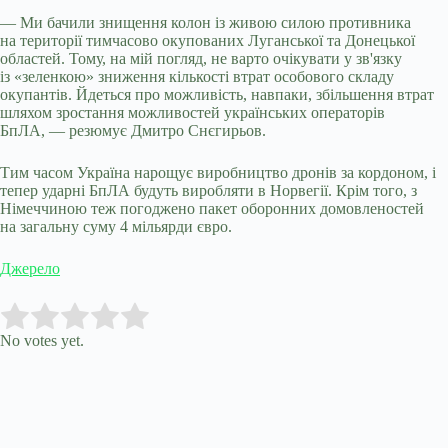
— Ми бачили знищення колон із живою силою противника
на території тимчасово окупованих Луганської та Донецької
областей. Тому, на мій погляд, не варто очікувати у зв'язку
із «зеленкою» зниження кількості втрат особового складу
окупантів. Йдеться про можливість, навпаки, збільшення втрат
шляхом зростання можливостей українських операторів
БпЛА, — резюмує Дмитро Снєгирьов.
Тим часом Україна нарощує виробництво дронів за кордоном, і
тепер ударні БпЛА будуть виробляти в Норвегії. Крім того, з
Німеччиною теж погоджено пакет оборонних домовленостей
на загальну суму 4 мільярди євро.
Джерело
Submit Rating
Rate this item:
No votes yet.