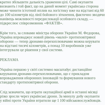
кратно збільшити дальність ураження цілі. Самі окупанти
визнають і той факт, що на даний момент українська сторона
може чинити істотний вплив на логістику вже на відстані від 60
до 100 кілометрів від лінії бойового зіткнення, фактично зводячи
нанівець можливості передислокації особового складу, —
підкреслює співрозмовник «ФАКТІВ».
Крім того, за словами міністра оборони України М. Федорова,
Україна впроваджує новий рівень «малої» протиповітряної
оборони — тепер дронами-перехоплювачами можна керувати
на відстані тисячі кілометрів, а понад 10 виробників уже
інтегрували це рішення у свої системи.
РЕКЛАМА
Україна першою у світі системно масштабує дистанційне
керування дронами-перехоплювачами, що є прикладом
впровадження оборонних інновацій та формування нового
стандарту протиповітряної оборони.
Слід зазначити, що втрати окупаційної армії в останні місяці
різко зросли через українські дрони. За минулу добу окупанти
у війні проти України втратили ще 1 100 військовослужбовців.