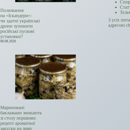
Спор
Стат
Полювання
Теле
на «Іскандери»:
З усіх пит
чи здатні українські
адресою c
дрони зупинити
російські пускові
установки?
08.08.2026
Мариновані
баклажани зникають
зі столу першими:
рецепт ароматної
закуски на зиму