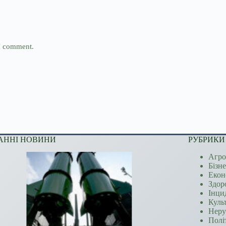
 I comment.
АННІ НОВИНИ
РУБРИКИ
Агро
Бізн
Екон
Здор
Інци
Куль
Неру
Полі