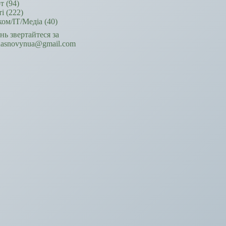
т
(94)
ті
(222)
ком/ІТ/Медіа
(40)
ань звертайтеся за
hasnovynua@gmail.com