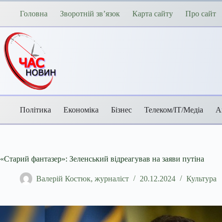
Перейти
до
Головна
Зворотній зв’язок
Карта сайту
Про сайт
вмісту
Політика
Економіка
Бізнес
Телеком/ІТ/Медіа
А
«Старий фантазер»: Зеленський відреагував на заяви путіна
Валерій Костюк, журналіст
20.12.2024
Культура