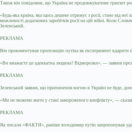
Також він повідомив, що Україна не продовжуватиме транзит рос
«Будь-яка країна, яка щось дешеве отримує з росії, стане від не
можливості додаткових заробітків росії на цій війні. Коли Слов
Зеленський.
РЕКЛАМА
Він прокоментував пропозицію путіна як експеримент вдарити 
«Ви вважаєте це адекватна людина? Відморозки», — заявив през
РЕКЛАМА
Зеленський заявив, що припинення вогню в Україні не буде, допо
«Ми не можемо жити у стані замороженого конфлікту», — сказав
РЕКЛАМА
Як писали «ФАКТИ», раніше володимир путін запропонував уд