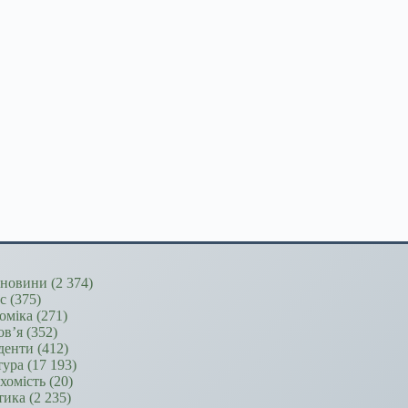
новини
(2 374)
ес
(375)
оміка
(271)
ов’я
(352)
денти
(412)
тура
(17 193)
хомість
(20)
тика
(2 235)