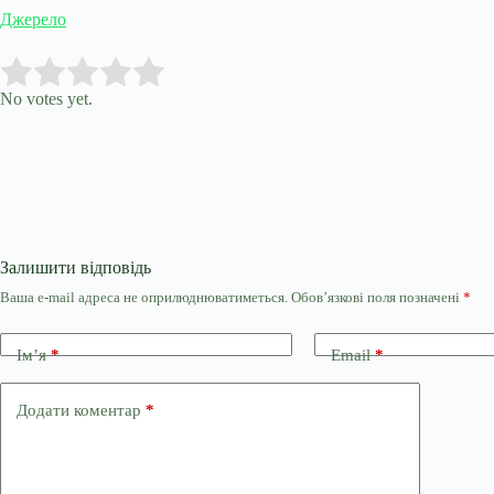
Джерело
Submit Rating
Rate this item:
No votes yet.
Залишити відповідь
Ваша e-mail адреса не оприлюднюватиметься.
Обов’язкові поля позначені
*
Ім’я
*
Email
*
Додати коментар
*