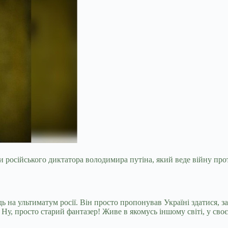
и російського диктатора володимира путіна, який веде війну про
дь на ультиматум росії. Він просто пропонував Україні здатися, 
Ну, просто старий фантазер! Живе в якомусь іншому світі, у сво