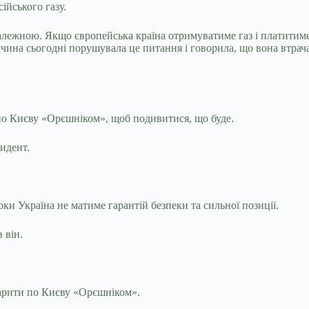
ійського газу.
ї залежною. Якщо європейська країна отримуватиме газ і платитиме
аччина сьогодні порушувала це питання і говорила, що вона втрач
по Києву «Орєшніком», щоб подивитися, що буде.
идент.
ки Україна не матиме гарантій безпеки та сильної позиції.
 він.
арити по Києву «Орєшніком».