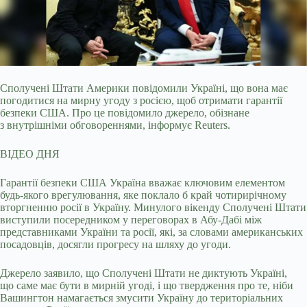
Сполучені Штати Америки повідомили Україні, що вона має
погодитися на мирну угоду з росією, щоб отримати гарантії
безпеки США. Про це повідомило джерело, обізнане
з
внутрішніми обговореннями, інформує Reuters.
ВІДЕО ДНЯ
Гарантії безпеки США Україна вважає ключовим елементом
будь-якого врегулювання, яке поклало б край чотирирічному
вторгненню росії в Україну. Минулого вікенду Сполучені Штати
виступили посередником у переговорах в Абу-Дабі між
представниками України та росії, які, за словами американських
посадовців, досягли прогресу на шляху до угоди.
Джерело заявило, що Сполучені Штати не диктують Україні,
що саме має бути в мирній угоді, і що твердження про те, ніби
Вашингтон намагається змусити Україну до територіальних