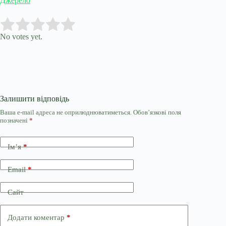
Джерело
Submit Rating
Rate this item:
No votes yet.
Залишити відповідь
Ваша e-mail адреса не оприлюднюватиметься.
Обов’язкові поля
позначені
*
Ім’я
*
Email
*
Сайт
Додати коментар
*