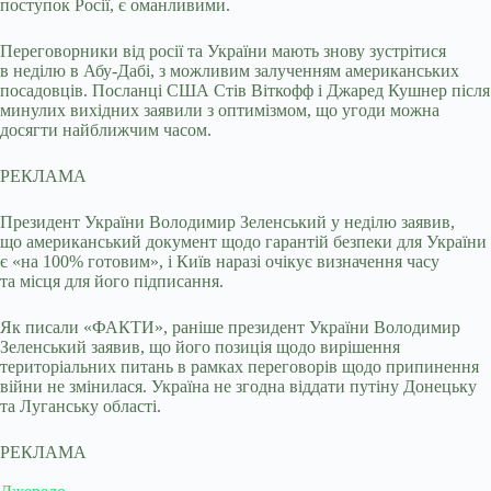
поступок Росії, є оманливими.
Переговорники від росії та України мають знову зустрітися
в неділю в Абу-Дабі, з можливим залученням американських
посадовців. Посланці США Стів Віткофф і Джаред Кушнер після
минулих вихідних заявили з оптимізмом, що угоди можна
досягти найближчим часом.
РЕКЛАМА
Президент України Володимир Зеленський у неділю заявив,
що американський документ щодо гарантій безпеки для України
є «на 100% готовим», і Київ наразі очікує визначення часу
та місця для його підписання.
Як писали «ФАКТИ», раніше президент України Володимир
Зеленський заявив, що його позиція щодо вирішення
територіальних питань в рамках переговорів щодо припинення
війни не змінилася. Україна не згодна віддати путіну Донецьку
та Луганську області.
РЕКЛАМА