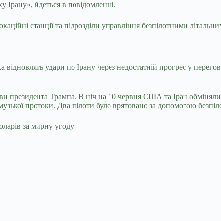
ку Ірану», йдеться в повідомленні.
окаційні станції та підрозділи управління безпілотними літаль
ка відновлять удари по Ірану через недостатній прогрес у перег
яви президента Трампа. В ніч на 10 червня США та Іран обміня
музької протоки. Два пілоти було врятовано за допомогою безпіл
оларів за мирну угоду.