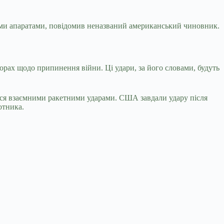
ними апаратами, повідомив неназваний американський чиновник.
оворах щодо припинення війни.
Ці удари, за його словами, будуть
лися взаємними ракетними ударами. США завдали удару після
отника.