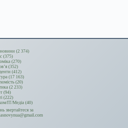
новини
(2 374)
ес
(375)
оміка
(270)
ов’я
(352)
денти
(412)
тура
(17 163)
хомість
(20)
тика
(2 233)
т
(94)
ті
(222)
ком/ІТ/Медіа
(40)
ань звертайтеся за
hasnovynua@gmail.com