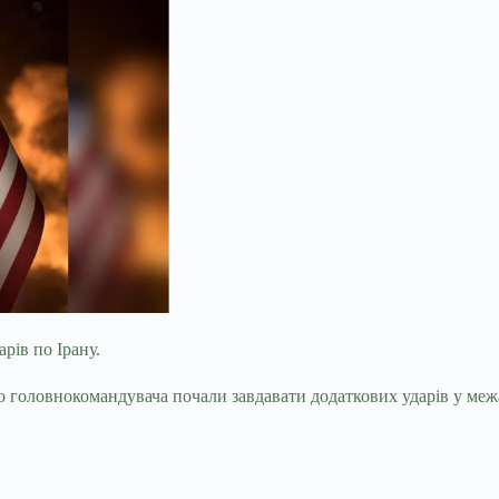
рів по Ірану.
о головнокомандувача почали
завдавати додаткових ударів у ме