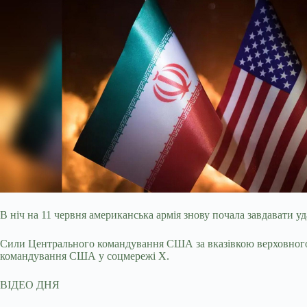
В ніч на 11 червня американська армія знову почала завдавати уда
Сили Центрального командування США за вказівкою верховног
командування США у соцмережі X.
ВІДЕО ДНЯ