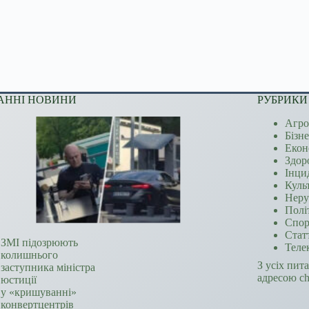
АННІ НОВИНИ
РУБРИКИ
Агро
Бізн
Екон
Здор
Інци
Куль
Неру
Полі
Спор
Стат
ЗМІ підозрюють
Теле
колишнього
З усіх пит
заступника міністра
адресою c
юстиції
у «кришуванні»
конвертцентрів