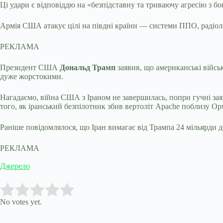
Ці удари є відповіддю на «безпідставну та триваючу агресію з бо
Армія США атакує цілі на півдні країни — системи ППО, радіол
РЕКЛАМА
Президент США
Дональд Трамп
заявив, що американські війсь
дуже жорстокими.
Нагадаємо,
війна США з Іраном не завершилась, попри гучні за
того, як іранський безпілотник збив вертоліт Apache поблизу Ор
Раніше повідомлялося, що Іран вимагає від Трампа 24 мільярди д
РЕКЛАМА
Джерело
Submit Rating
Rate this item:
No votes yet.