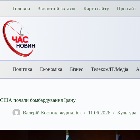
Перейти
до
Головна
Зворотній зв’язок
Карта сайту
Про сайт
вмісту
Політика
Економіка
Бізнес
Телеком/ІТ/Медіа
А
США почали бомбардування Ірану
Валерій Костюк, журналіст
11.06.2026
Культура