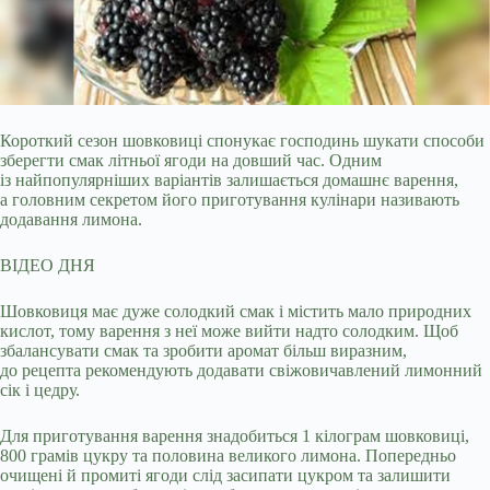
Короткий сезон шовковиці спонукає господинь шукати способи
зберегти смак літньої ягоди на довший час. Одним
із найпопулярніших варіантів залишається домашнє варення,
а
головним секретом його приготування кулінари називають
додавання лимона.
ВІДЕО ДНЯ
Шовковиця має дуже солодкий смак і містить мало природних
кислот, тому варення з неї може вийти надто солодким. Щоб
збалансувати смак та зробити аромат більш виразним,
до рецепта рекомендують додавати свіжовичавлений лимонний
сік і цедру.
Для приготування варення знадобиться 1 кілограм шовковиці,
800 грамів цукру та половина великого лимона. Попередньо
очищені й промиті ягоди слід засипати цукром та залишити