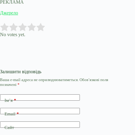
РЕКЛАМА
Джерело
Submit Rating
Rate this item:
No votes yet.
Залишити відповідь
Ваша e-mail адреса не оприлюднюватиметься.
Обов’язкові поля
позначені
*
Ім’я
*
Email
*
Сайт