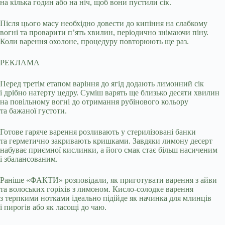
на кілька годин або на ніч, щоб вони пустили сік.
Після цього масу необхідно довести до кипіння на слабкому
вогні та проварити п’ять хвилин, періодично знімаючи піну.
Коли варення охолоне, процедуру повторюють ще раз.
РЕКЛАМА
Перед третім етапом варіння до ягід додають лимонний сік
і дрібно натерту цедру. Суміш варять ще близько десяти хвилин
на повільному вогні до отримання рубінового кольору
та бажаної густоти.
Готове гаряче варення розливають у стерилізовані банки
та герметично закривають кришками. Завдяки лимону десерт
набуває приємної кислинки, а його смак стає більш насиченим
і збалансованим.
Раніше «ФАКТИ» розповідали, як приготувати варення з айви
та волоських горіхів з лимоном. Кисло-солодке варення
з терпкими нотками ідеально підійде як начинка для млинців
і пирогів або як ласощі до чаю.