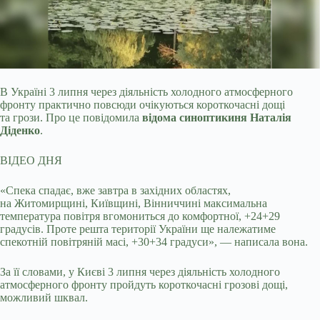
В Україні 3 липня через діяльність холодного атмосферного
фронту практично повсюди очікуються короткочасні дощі
та грози. Про це повідомила
відома синоптикиня Наталія
Діденко
.
ВІДЕО ДНЯ
«Спека спадає, вже завтра в західних областях,
на Житомирщині, Київщині, Вінниччині максимальна
температура повітря вгомониться до комфортної, +24+29
градусів. Проте решта території України ще належатиме
спекотній повітряній масі, +30+34 градуси», — написала вона.
За її словами, у Києві 3 липня через діяльність холодного
атмосферного фронту пройдуть короткочасні грозові дощі,
можливий шквал.