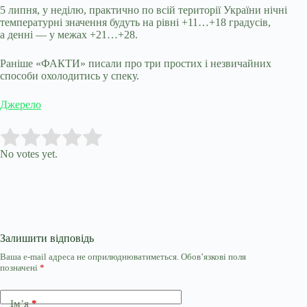
5 липня, у неділю, практично по всій території України нічні
температурні значення будуть на рівні +11…+18 градусів,
а денні — у межах +21…+28.
Раніше «ФАКТИ» писали про три простих і незвичайних
способи охолодитись у спеку.
Джерело
Submit Rating
Rate this item:
No votes yet.
Залишити відповідь
Ваша e-mail адреса не оприлюднюватиметься.
Обов’язкові поля
позначені
*
Ім’я
*