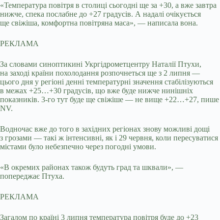
«Температура повітря в столиці сьогодні ще за +30, а вже завтра
нижче, спека послабне до +27 градусів. А надалі очікується
ще свіжіша, комфортна повітряна маса», — написала вона.
РЕКЛАМА
За словами синоптикині Укргідрометцентру Наталії Птухи,
на заході країни похолодання розпочнеться ще з 2 липня —
цього дня у регіоні денні температурні значення стабілізуються
в межах +25…+30 градусів, що вже буде нижче нинішніх
показників. 3-го тут буде ще свіжіше — не вище +22…+27, пише
NV.
Водночас вже до того в західних регіонах знову можливі дощі
з грозами — такі ж інтенсивні, як і 29 червня, коли пересуватися
містами було небезпечно через погодні умови.
«В окремих районах також будуть град та шквали», —
попереджає Птуха.
РЕКЛАМА
Загалом по країні 3 липня температура повітря буде до +23