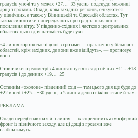
градусів уночі та у межах +27…+33 удень, подекуди можливі
дощі з грозами. Опади, крім західних регіонів, очікуються
у північних, а також у Вінницькій та Одеській областях. Тут
також синоптики попереджають про град та шквалисте
посилення вітру. У південно-східних і частково центральних
областях цього дня натомість буде сухо.
«4 липня короткочасні дощі з грозами — практично у більшості
областей, крім західних, де вони вже відійдуть», — прогнозує
вона.
Стовпчики термометрів 4 липня опустяться до нічних +11…+18
градусів і до денних +19…+25.
Останнім «охолоне» південний схід — там цього дня ще буде до
+22 вночі і +25…+30 удень, а 5 липня дещо свіжіше стане й там.
РЕКЛАМА
Опади передбачаються й 5 липня — їх спричинить атмосферний
фронт із північного заходу, але ці дощі з грозами вже
слабшатимуть.