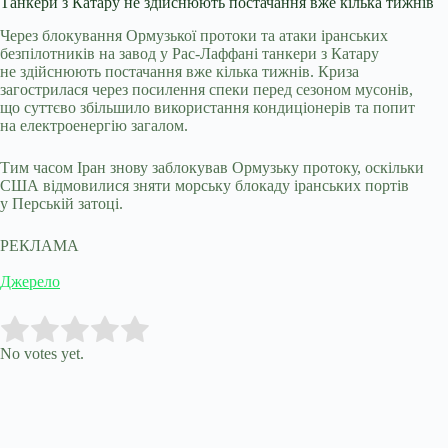
Танкери з Катару не здійснюють постачання вже кілька тижнів
Через блокування Ормузької протоки та атаки іранських
безпілотників на завод у Рас-Лаффані танкери з Катару
не здійснюють постачання вже кілька тижнів. Криза
загострилася через посилення спеки перед сезоном мусонів,
що суттєво збільшило використання кондиціонерів та попит
на електроенергію загалом.
Тим часом Іран знову заблокував Ормузьку протоку, оскільки
США відмовилися зняти морську блокаду іранських портів
у Перській затоці.
РЕКЛАМА
Джерело
Submit Rating
Rate this item:
No votes yet.