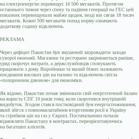
на електроенергію перевищує 16 500 мегаватів. Протягом
останнього тижня через спеку та падіння генерації на ГЕС цей
показник перевищували майже щодня, іноді він сягав 18 тисяч
мегаватів. Кожні 500 мегаватів понад норму означають
додаткову годину відключень.
РЕКЛАМА
Через дефіцит Пакистан був змушений запровадити заходи
суворої економії. Магазини та ресторани закриваються раніше,
уряд скорочує витрати, а держслужбовців спонукають
працювати з дому. Виробники та малий бізнес називають
поєднання високих цін на паливо та відключень світла
«похоронним дзвоном» для економіки.
Як відомо, Пакистан почав змінювати свій енергетичний баланс
на користь СПГ 10 років тому, коли скоротився внутрішній
видобуток. Згодом стався постковідний бум енергоспоживання,
який збігся з повномасштабним вторгенням росії в Україну
та стрибком цін на газ у Європі. Постачальники почали
відмовляти Пакистану в контрактах, переорієнтовуючись
на багатших клієнтів.