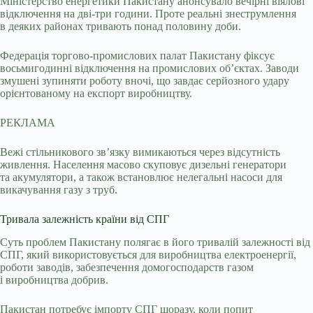
Міністерство енергетики Пакистану анонсувало вечірні віялові
відключення на дві-три години. Проте реальні знеструмлення
в деяких районах тривають понад половину доби.
Федерація торгово-промислових палат Пакистану фіксує
восьмигодинні відключення на промислових об’єктах. Заводи
змушені зупиняти роботу вночі, що завдає серйозного удару
орієнтованому на експорт виробництву.
РЕКЛАМА
Вежі стільникового зв’язку вимикаються через відсутність
живлення. Населення масово скуповує дизельні генератори
та акумулятори, а також встановлює нелегальні насоси для
викачування газу з труб.
Тривала залежність країни від СПГ
Суть проблем Пакистану полягає в його тривалій залежності від
СПГ, який використовується для виробництва електроенергії,
роботи заводів, забезпечення домогосподарств газом
і виробництва добрив.
Пакистан потребує імпорту СПГ щоразу, коли попит