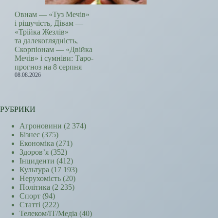
Овнам — «Туз Мечів»
і рішучість, Дівам —
«Трійка Жезлів»
та далекоглядність,
Скорпіонам — «Двійка
Мечів» і сумніви: Таро-
прогноз на 8 серпня
08.08.2026
РУБРИКИ
Агроновини
(2 374)
Бізнес
(375)
Економіка
(271)
Здоров’я
(352)
Інциденти
(412)
Культура
(17 193)
Нерухомість
(20)
Політика
(2 235)
Спорт
(94)
Статті
(222)
Телеком/ІТ/Медіа
(40)