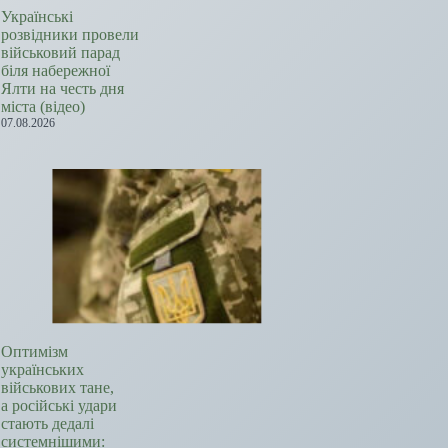
Українські
розвідники провели
військовий парад
біля набережної
Ялти на честь дня
міста (відео)
07.08.2026
Оптимізм
українських
військових тане,
а російські удари
стають дедалі
системнішими: