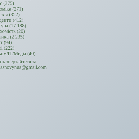
ес
(375)
оміка
(271)
ов’я
(352)
денти
(412)
тура
(17 188)
хомість
(20)
тика
(2 235)
т
(94)
ті
(222)
ком/ІТ/Медіа
(40)
ань звертайтеся за
hasnovynua@gmail.com