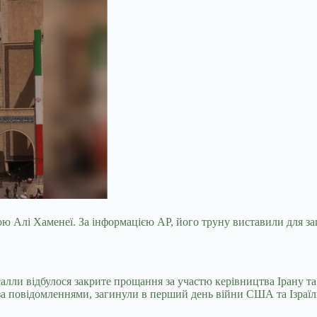
ою Алі Хаменеї. За інформацією AP, його труну виставили для за
алли відбулося закрите прощання за участю керівництва Ірану та
 за повідомленнями, загинули в перший день війни США та Ізраїл