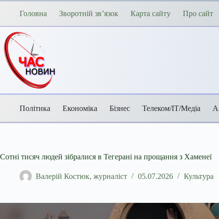
Перейти
до
Головна
Зворотній зв’язок
Карта сайту
Про сайт
вмісту
Політика
Економіка
Бізнес
Телеком/ІТ/Медіа
А
Сотні тисяч людей зібралися в Тегерані на прощання з Хаменеї
Валерій Костюк, журналіст
05.07.2026
Культура