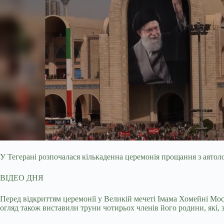
У Тегерані розпочалася кількаденна церемонія прощання з аятол
ВІДЕО ДНЯ
Перед відкриттям церемонії у Великій мечеті Імама Хомейні Мос
огляд також виставили труни чотирьох членів його родини, які,