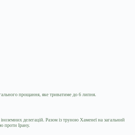
гального прощання, яке триватиме до 6 липня.
 іноземних делегацій. Разом із труною Хаменеї на загальний
ю проти Ірану.