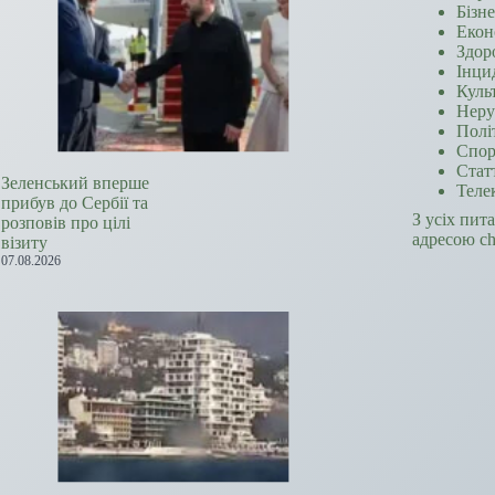
Бізн
Екон
Здор
Інци
Куль
Неру
Полі
Спор
Стат
Зеленський вперше
Теле
прибув до Сербії та
З усіх пит
розповів про цілі
адресою c
візиту
07.08.2026