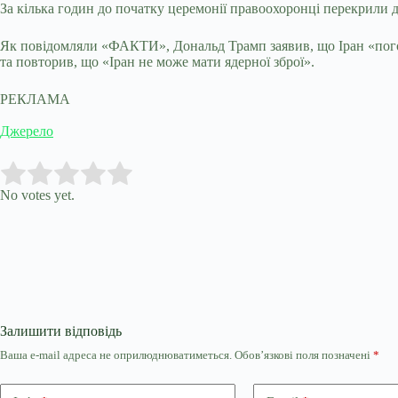
За кілька годин до початку церемонії правоохоронці перекрили д
Як повідомляли «ФАКТИ», Дональд Трамп заявив, що Іран «погод
та повторив, що «Іран не може мати ядерної зброї».
РЕКЛАМА
Джерело
Submit Rating
Rate this item:
No votes yet.
Залишити відповідь
Ваша e-mail адреса не оприлюднюватиметься.
Обов’язкові поля позначені
*