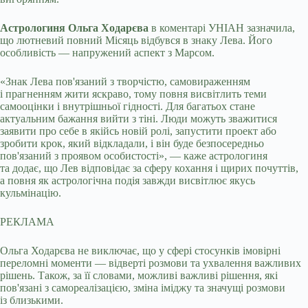
Астрологиня Ольга Ходарєва
в коментарі УНІАН зазначила,
що лютневий повний Місяць відбувся в знаку Лева. Його
особливість — напружений аспект з Марсом.
«Знак Лева пов'язаний з творчістю, самовираженням
і прагненням жити яскраво, тому повня висвітлить теми
самооцінки і внутрішньої гідності. Для багатьох стане
актуальним бажання вийти з тіні. Люди можуть зважитися
заявити про себе в якійсь новій ролі, запустити проект або
зробити крок, який відкладали, і він буде безпосередньо
пов'язаний з проявом особистості», — каже астрологиня
та додає, що Лев відповідає за сферу кохання і щирих почуттів,
а повня як астрологічна подія завжди висвітлює якусь
кульмінацію.
РЕКЛАМА
Ольга Ходарєва не виключає, що у сфері стосунків імовірні
переломні моменти — відверті розмови та ухвалення важливих
рішень. Також, за її словами, можливі важливі рішення, які
пов'язані з самореалізацією, зміна іміджу та значущі розмови
із близькими.