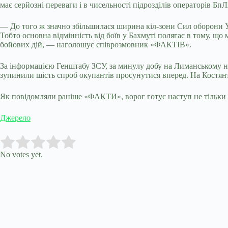
має серйозні переваги і в чисельності підрозділів операторів БпЛ
— До того ж значно збільшилася ширина кіл-зони Сил оборони У
Тобто основна відмінність від боїв у Бахмуті полягає в тому, що
бойових дій, — наголошує співрозмовник «ФАКТІВ».
За інформацією Генштабу ЗСУ, за минулу добу на Лиманському н
зупинили шість спроб окупантів просунутися вперед. На Костянт
Як повідомляли раніше «ФАКТИ», ворог готує наступ не тільки на 
Джерело
Submit Rating
Rate this item:
No votes yet.