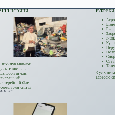
АННІ НОВИНИ
РУБРИКИ
Агро
Бізн
Екон
Здор
Інци
Куль
Неру
Полі
Спор
Стат
Викинув мільйон
Теле
у смітник: чоловік
З усіх пит
дві доби шукав
адресою c
виграшний
лотерейний білет
серед тонн сміття
07.08.2026