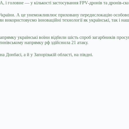
А, і головне — у кількості застосування FPV-дронів та дронів-ски
країни. А це унеможливлює приховану передислокацію особового
 ми використовуємо інноваційні технології як українські, так і н
апрямку українські воїни відбили шість спроб загарбників прос
инівському напрямку рф здійснила 21 атаку.
Донбасі, а й у Запорізькій області, на півдні.