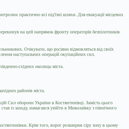
тролює практично всі під'їзні шляхи. Для евакуації місцевих
перекинув на цей напрямок фронту операторів безпілотників
льникових. Очікувати, що росіяни відмовляться від своїх
илення наступальних операцій окупаційних сил.
івденно-східних околиць міста.
ахідних районів міста.
ій Сил оборони України в Костянтинівці. Замість цього
ав із заходу, намагався увійти в Миколаївку з північного
остянтинівки. Крім того, ворог розширив сіру зону в цьому