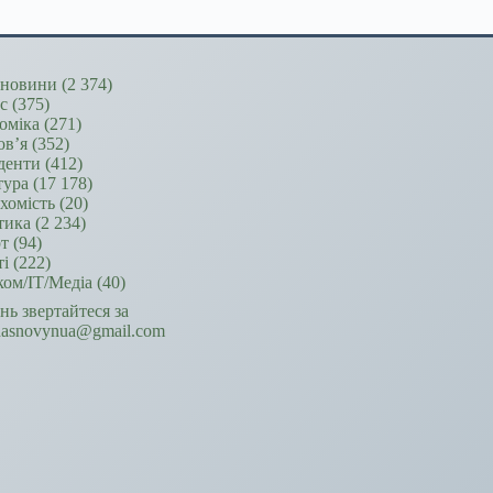
новини
(2 374)
ес
(375)
оміка
(271)
ов’я
(352)
денти
(412)
тура
(17 178)
хомість
(20)
тика
(2 234)
т
(94)
ті
(222)
ком/ІТ/Медіа
(40)
ань звертайтеся за
hasnovynua@gmail.com