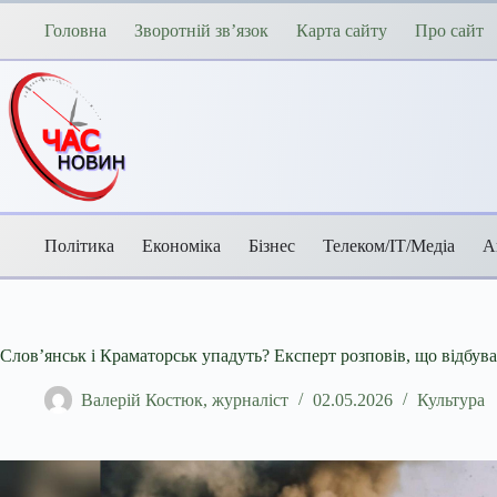
Перейти
до
Головна
Зворотній зв’язок
Карта сайту
Про сайт
вмісту
Політика
Економіка
Бізнес
Телеком/ІТ/Медіа
А
Слов’янськ і Краматорськ упадуть? Експерт розповів, що відбува
Валерій Костюк, журналіст
02.05.2026
Культура