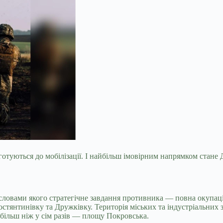
 готуються до мобілізації. І найбільш імовірним напрямком стан
а словами якого стратегічне завдання противника — повна окупац
остянтинівку та Дружківку. Територія міських та індустріальних
 більш ніж у сім разів — площу Покровська.