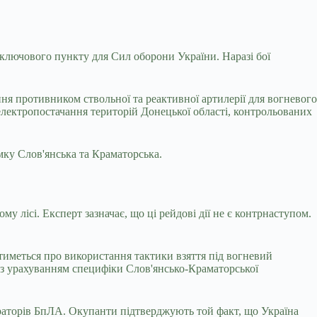
 ключового пункту для Сил оборони України. Наразі бої
ня противником ствольної та реактивної артилерії для вогневого
 електропостачання територій Донецької області, контрольованих
мку Слов'янська та Краматорська.
 лісі. Експерт зазначає, що ці рейдові дії не є контрнаступом.
тиметься про використання тактики взяття під вогневий
 з урахуванням специфіки Слов'янсько-Краматорської
операторів БпЛА. Окупанти підтверджують той факт, що Україна