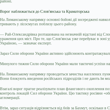
районі.
Ворог наближається до Слов'янська та Краматорська
На Лиманському напрямку основні бойові дії зосереджені навко
тривають у лісосмугах поблизу цього району.
— Рай-Олександрівка розташована на незначній відстані від Сло
ураження цих міст. Про те, що Слов'янськ уже перебуває в зоні 
Україною, — зазначає експерт.
Зараз Сили оборони України активно здійснюють контратакуваль
Минулого тижня Сили оборони України мали тактичні успіхи на 
На Лиманському напрямку проводиться зачистка населених пунктів
Вони блокують введення російських підрозділів і не дають їм мо
Взагалі ворог прагне реалізувати план флангового охоплення по
контроль локацій Сил оборони України. Цю тактику росіяни «обк
агломерації.
Втім, зараз ситуація відрізняється від боїв за Бахмут, оскільки