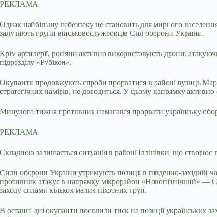
РЕКЛАМА
Однак найбільшу небезпеку це становить для мирного населення.
залучають групи військовослужбовців Сил оборони України.
Крім артилерії, росіяни активно використовують дрони, атакуюч
підрозділу «Рубікон».
Окупанти продовжують спроби прорватися в районі вулиць Мартин
стратегічних намірів, не доводиться. У цьому напрямку активно
Минулого тижня противник намагався прорвати українську обор
РЕКЛАМА
Складною залишається ситуація в районі Іллінівки, що створює
Сили оборони України утримують позиції в південно-західній ч
противник атакує в напрямку мікрорайон «Новопівнічний» — Сті
заходу силами кількох малих піхотних груп.
В останні дні окупанти посилили тиск на позиції українських за