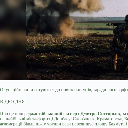
Окупаційні сили готуються до нових наступів, заради чого в рф
ВІДЕО ДНЯ
Про це попереджає
військовий експерт Дмитро Снєгирьов
, з
на найбільші міста-фортеці Донбасу: Слов'янськ, Краматорськ, К
агломерації більш ніж у чотири рази перевищує площу Бахмута і