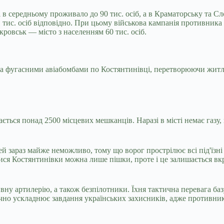
в середньому проживало до 90 тис. осіб, а в Краматорську та Сло
 тис. осіб відповідно. При цьому військова кампанія противника
кровськ — місто з населенням 60 тис. осіб.
та фугасними авіабомбами по Костянтинівці, перетворюючи житл
ться понад 2500 місцевих мешканців. Наразі в місті немає газу, 
й зараз майже неможливо, тому що ворог прострілює всі під'їзні 
ися Костянтинівки можна лише пішки, проте і це залишається в
ну артилерію, а також безпілотники. Їхня тактична перевага базу
значно ускладнює завдання українських захисників, адже противн