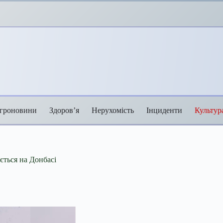
гроновини
Здоров’я
Нерухомість
Інциденти
Культур
ється на Донбасі