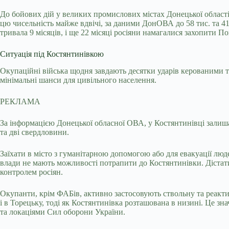
До бойових дій у великих промислових містах Донецької області 
цю чисельність майже вдвічі, за даними ДонОВА до 58 тис. та 41
тривала 9 місяців, і ще 22 місяці росіяни намагалися захопити По
Ситуація під Костянтинівкою
Окупаційні війська щодня завдають десятки ударів керованими 
мінімальні шанси для цивільного населення.
РЕКЛАМА
За інформацією Донецької обласної ОВА, у Костянтинівці залишає
та дві свердловини.
Заїхати в місто з гуманітарною допомогою або для евакуації люде
влади не мають можливості потрапити до Костянтинівки. Дістат
контролем росіян.
Окупанти, крім ФАБів, активно застосовують ствольну та реактив
і в Торецьку, тоді як Костянтинівка розташована в низині. Це 
та локаціями Сил оборони України.