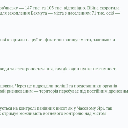
в'янську — 147 тис. та 105 тис. відповідно. Війна скоротила
 для захоплення Бахмута — міста з населенням 71 тис. осіб —
ові квартали на руїни. фактично знищує місто, залишаючи
води та електропостачання, там діє один пункт незламності
шляхи. Через це підрозділи поліції та представники органів
край ризикованим — територія перебуває під постійним дроновим
ється на контролі панівних висот як у Часовому Ярі, так
ик отримує можливість вогневого контролю над містом