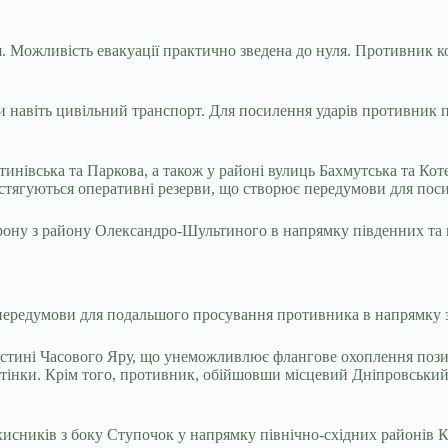
 Можливість евакуації практично зведена до нуля. Противник кон
и навіть цивільний транспорт. Для посилення ударів противник 
івська та Паркова, а також у районі вулиць Бахмутська та Коте
 стягуються оперативні резерви, що створює передумови для пос
ону з району Олександро-Шультиного в напрямку південних та п
 передумови для подальшого просування противника в напрямку з
астині Часового Яру, що унеможливлює флангове охоплення позиц
нки. Крім того, противник, обійшовши місцевий Дніпровський ст
хисників з боку Ступочок у напрямку північно-східних районів К