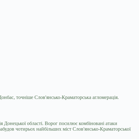
е Донбас, точніше Слов'янсько-Краматорська
агломерація.
ія Донецької області. Ворог посилює комбіновані атаки
 забудов чотирьох найбільших міст Слов'янсько-Краматорської