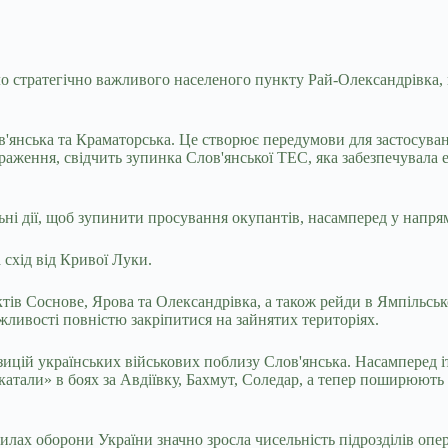
ло стратегічно важливого населеного пункту Рай-Олександрівка,
в'янська та Краматорська. Це створює передумови для застосуван
ураження, свідчить зупинка Слов'янської ТЕС, яка забезпечувала
ні дії, щоб зупинити просування окупантів, насамперед у напря
схід від Кривої Луки.
 Соснове, Ярова та Олександрівка, а також рейди в Ямпільському
жливості повністю закріпитися на зайнятих територіях.
зицій українських військових поблизу Слов'янська. Насамперед і
атали» в боях за Авдіївку, Бахмут, Соледар, а тепер поширюють
 в Силах оборони України значно зросла чисельність підрозділів 