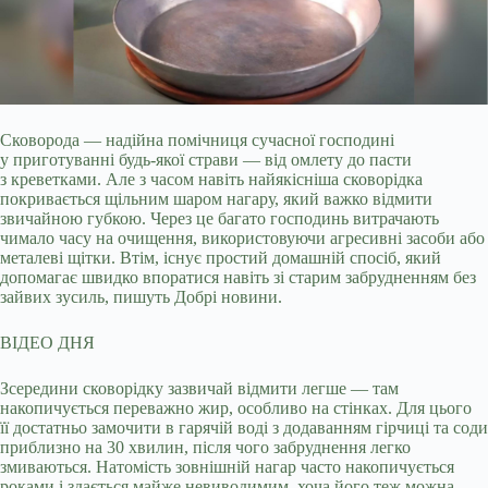
Сковорода — надійна помічниця сучасної господині
у приготуванні будь-якої страви — від омлету до пасти
з креветками. Але з часом навіть найякісніша
сковорідка
покривається щільним шаром нагару, який важко відмити
звичайною губкою. Через це багато господинь витрачають
чимало часу на очищення, використовуючи агресивні засоби або
металеві щітки. Втім, існує простий домашній спосіб, який
допомагає швидко впоратися навіть зі старим забрудненням без
зайвих зусиль, пишуть Добрі новини.
ВІДЕО ДНЯ
Зсередини сковорідку зазвичай відмити легше — там
накопичується переважно жир, особливо на стінках. Для цього
її достатньо замочити в гарячій воді з додаванням гірчиці та соди
приблизно на 30 хвилин, після чого забруднення легко
змиваються. Натомість зовнішній нагар часто накопичується
роками і здається майже невиводимим, хоча його теж можна