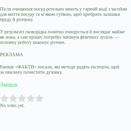
Після очищення посуд ретельно миють у гарячій воді з засобом
для миття посуду та м’якою губкою, щоб прибрати залишки
бруду й розчину.
У результаті сковорідка помітно очищується й виглядає майже
як нова, а сам процес потребує мінімум фізичних зусиль —
основну роботу виконує розчин.
РЕКЛАМА
Раніше «ФАКТИ» писали, які методи радять експерти, щоб
за хвилину почистити духовку.
Джерело
Submit Rating
Rate this item:
No votes yet.