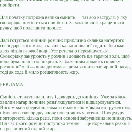
прибрати.
Для початку потрібна велика ємність — таз або каструля, у яку
сковорідка поміститься повністю. За можливості краще зняти
ручку, щоб полегшити процес.
Далі готується мийний розчин: приблизно склянка натертого
господарського мила, склянка кальцинованої соди та близько
двох літрів гарячої води. Усе ретельно перемішується.
Сковорідку занурюють у розчин і додають ще гарячої води, щоб
вона була повністю покрита. За бажанням додають склянку
рослинної олії — вона допомагає розм’якшити застарілий нагар,
тоді як сода й мило розщеплюють жир.
РЕКЛАМА
Ємність ставлять на плиту і доводять до кипіння. Уже за кілька
хвилин нагар починає розм’якшуватися й відшаровуватися.
Його можна обережно знімати ножем або м’яким інструментом,
після чого сковорідку знову повертають у розчин. Процедуру
повторюють кілька разів, поки основні забруднення не зникнуть.
Під час цього розчин поступово темніє — це нормальна реакція
на розчинений старий жир.