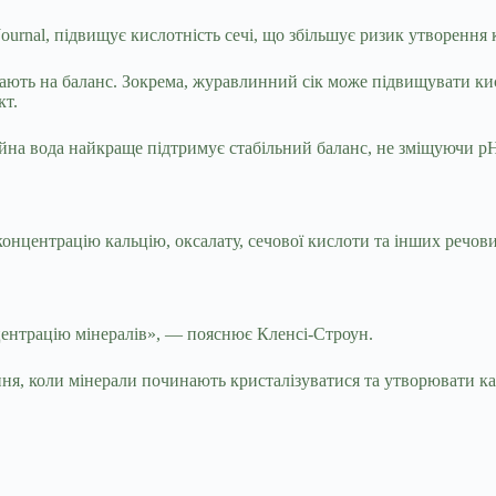
Journal, підвищує кислотність сечі, що збільшує ризик утворення 
вають на баланс. Зокрема, журавлинний сік може підвищувати ки
кт.
ичайна вода найкраще підтримує стабільний баланс, не зміщуючи pH
онцентрацію кальцію, оксалату, сечової кислоти та інших речов
центрацію мінералів», — пояснює Кленсі-Строун.
ння, коли мінерали починають кристалізуватися та утворювати ка