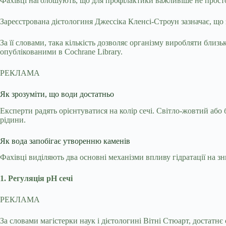
Фахівці наголошують, що для профілактики важливіше не просто к
Зареєстрована дієтологиня Джессіка Кленсі-Строун зазначає, що 
За її словами, така кількість дозволяє організму виробляти близ
опублікованими в Cochrane Library.
РЕКЛАМА
Як зрозуміти, що води достатньо
Експерти радять орієнтуватися на колір сечі. Світло-жовтий або 
рідини.
Як вода запобігає утворенню каменів
Фахівці виділяють два основні механізми впливу гідратації на з
1. Регуляція pH сечі
РЕКЛАМА
За словами магістерки наук і дієтологині Вітні Стюарт, достатн