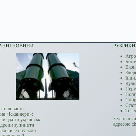
АННІ НОВИНИ
РУБРИКИ
Агро
Бізн
Екон
Здор
Інци
Куль
Неру
Полі
Спор
Стат
Полювання
Теле
на «Іскандери»:
З усіх пит
чи здатні українські
адресою c
дрони зупинити
російські пускові
установки?