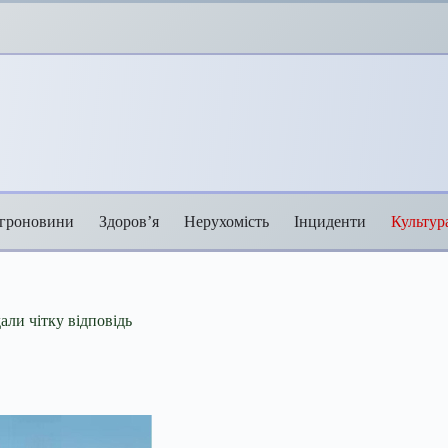
гроновини
Здоров’я
Нерухомість
Інциденти
Культур
али чітку відповідь