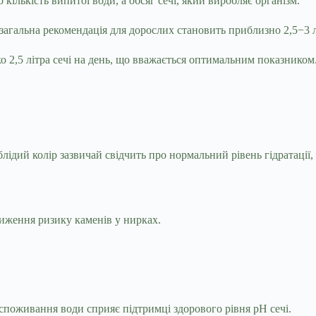
ількість випитої води, а обсяг сечі, який виробляє організм.
загальна рекомендація для дорослих становить приблизно 2,5−3 л
ько 2,5 літра сечі на день, що вважається оптимальним показнико
блідий колір зазвичай свідчить про нормальний рівень гідратації
ниження ризику каменів у нирках.
є споживання води сприяє підтримці здорового рівня pH сечі.