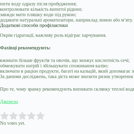
пити воду одразу після пробудження;
контролювати кількість випитої рідини;
завжди мати пляшку води під рукою;
додавати натуральні ароматизатори, наприклад лимон або м’яту.
Додаткові способи профілактики
Окрім гідратації, важливу роль відіграє харчування.
Фахівці рекомендують:
вживати більше фруктів та овочів, що знижує кислотність сечі;
обмежувати натрій і збільшувати споживання калію;
включати в раціон продукти, багаті на кальцій, який допомагає
За даними досліджень, така дієта може знизити ризик утворення
Про те, чому зранку рекомендують випивати склянку теплої води
Джерело
Submit Rating
Rate this item:
No votes yet.