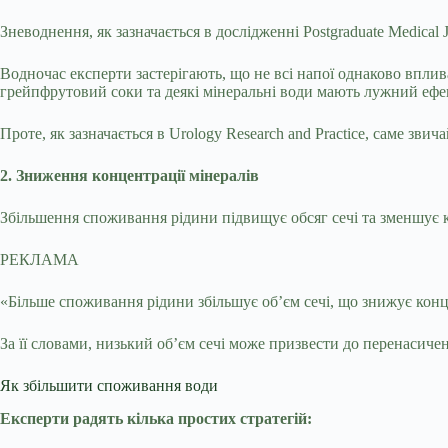
Зневоднення, як зазначається в дослідженні Postgraduate Medical 
Водночас експерти застерігають, що не всі напої однаково впли
грейпфрутовий соки та деякі мінеральні води мають лужний ефе
Проте, як зазначається в Urology Research and Practice, саме зв
2. Зниження концентрації мінералів
Збільшення споживання рідини підвищує обсяг сечі та зменшує к
РЕКЛАМА
«Більше споживання рідини збільшує об’єм сечі, що знижує кон
За її словами, низький об’єм сечі може призвести до перенасиче
Як збільшити споживання води
Експерти радять кілька простих стратегій: