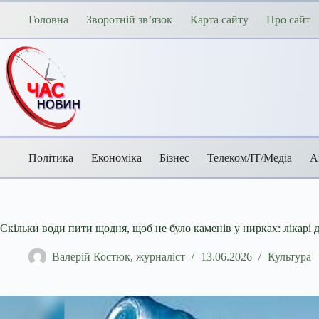
Перейти
до
Головна
Зворотній зв’язок
Карта сайту
Про сайт
вмісту
Політика
Економіка
Бізнес
Телеком/ІТ/Медіа
А
Скільки води пити щодня, щоб не було каменів у нирках: лікарі д
Валерій Костюк, журналіст
13.06.2026
Культура