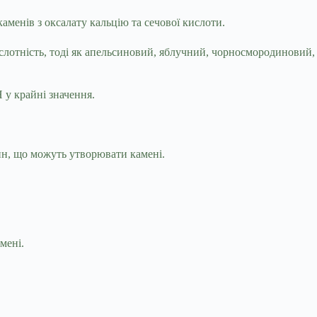
каменів з оксалату кальцію та сечової кислоти.
слотність, тоді як апельсиновий, яблучний, чорносмородиновий,
 у крайні значення.
ин, що можуть утворювати камені.
мені.