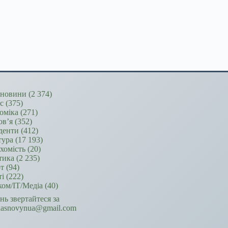
новини
(2 374)
ес
(375)
оміка
(271)
ов’я
(352)
денти
(412)
тура
(17 193)
хомість
(20)
тика
(2 235)
т
(94)
ті
(222)
ком/ІТ/Медіа
(40)
ань звертайтеся за
hasnovynua@gmail.com