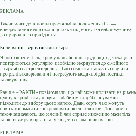
РЕКЛАМА
Також може допомогти проста зміна положення тіла —
використання невисокої підставки під ноги, яка наближує позу
до природного присідання.
Коли варто звернутися до лікаря
Якщо закрепи, біль, кров у калі або інші труднощі з дефекацією
повторюються регулярно, необхідно звернутися до сімейного
лікаря або гастроентеролога. Такі симптоми можуть свідчити
про різні захворювання і потребують медичної діагностики
та лікування.
Раніше «ФАКТИ» повідомляли, що чай може впливати на рівень
цукру в крові, тому людям із діабетом слід більш уважно
підходити до вибору цього напою. Деякі сорти чаю можуть
навіть допомагати контролювати рівень глюкози. Дослідники
також зазначають, що зелений чай сприяє зниженню маси тіла
та рівня жиру в організмі у людей із надмірною вагою.
РЕКЛАМА