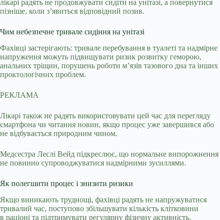
лікарі радять не продовжувати сидіти на унітазі, а повернутися
пізніше, коли з’явиться відповідний позив.
Чим небезпечне тривале сидіння на унітазі
Фахівці застерігають: тривале перебування в туалеті та надмірне
напруження можуть підвищувати ризик розвитку геморою,
анальних тріщин, порушень роботи м’язів тазового дна та інших
проктологічних проблем.
РЕКЛАМА
Лікарі також не радять використовувати цей час для перегляду
смартфона чи читання новин, якщо процес уже завершився або
не відбувається природним чином.
Медсестра Леслі Вейд підкреслює, що нормальне випорожнення
не повинно супроводжуватися надмірними зусиллями.
Як полегшити процес і знизити ризики
Якщо виникають труднощі, фахівці радять не напружуватися
тривалий час, поступово збільшувати кількість клітковини
в раціоні та підтримувати регулярну фізичну активність.