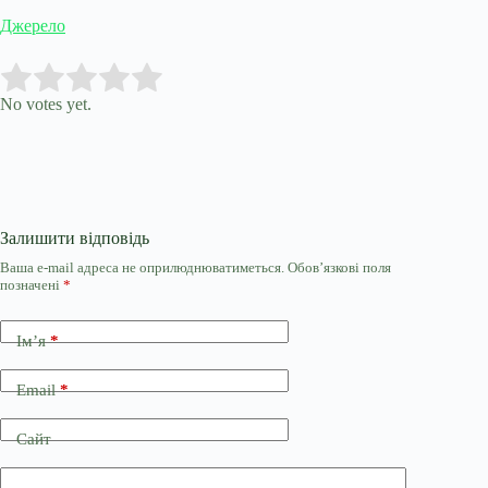
Джерело
Submit Rating
Rate this item:
No votes yet.
Залишити відповідь
Ваша e-mail адреса не оприлюднюватиметься.
Обов’язкові поля
позначені
*
Ім’я
*
Email
*
Сайт