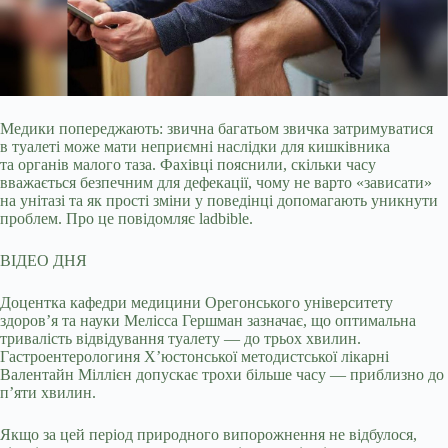
Медики попереджають: звична багатьом звичка затримуватися
в туалеті може мати неприємні наслідки для кишківника
та органів малого таза. Фахівці пояснили, скільки часу
вважається безпечним для дефекації, чому не варто «зависати»
на унітазі та як прості зміни у поведінці допомагають уникнути
проблем. Про це повідомляє ladbible.
ВІДЕО ДНЯ
Доцентка кафедри медицини Орегонського університету
здоров’я та науки Мелісса Гершман зазначає, що оптимальна
тривалість відвідування туалету — до трьох хвилин.
Гастроентерологиня Х’юстонської методистської лікарні
Валентайн Міллієн допускає трохи більше часу — приблизно до
п’яти хвилин.
Якщо за цей період природного випорожнення не відбулося,