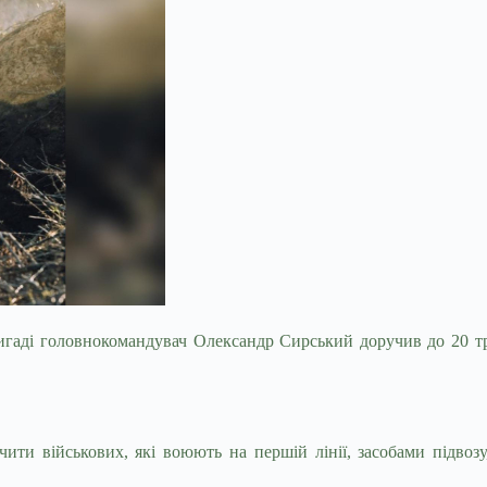
ригаді головнокомандувач Олександр Сирський доручив до 20 т
ити військових, які воюють на першій лінії, засобами підвоз