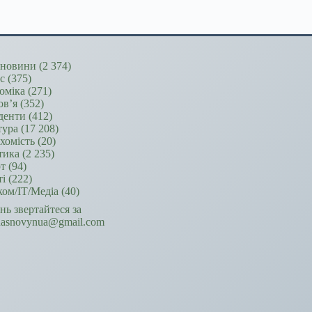
новини
(2 374)
ес
(375)
оміка
(271)
ов’я
(352)
денти
(412)
тура
(17 208)
хомість
(20)
тика
(2 235)
т
(94)
ті
(222)
ком/ІТ/Медіа
(40)
ань звертайтеся за
hasnovynua@gmail.com