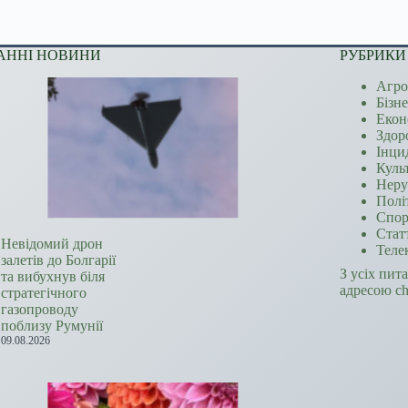
АННІ НОВИНИ
РУБРИКИ
Агро
Бізн
Екон
Здор
Інци
Куль
Неру
Полі
Спор
Стат
Невідомий дрон
Теле
залетів до Болгарії
З усіх пит
та вибухнув біля
адресою c
стратегічного
газопроводу
поблизу Румунії
09.08.2026