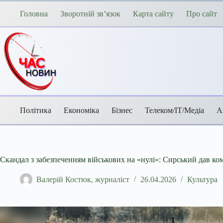
Перейти
до
Головна
Зворотній зв’язок
Карта сайту
Про сайт
вмісту
Політика
Економіка
Бізнес
Телеком/ІТ/Медіа
А
Скандал з забезпеченням військових на «нулі»: Сирський дав ко
Валерій Костюк, журналіст
26.04.2026
Культура