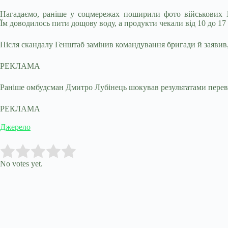
Нагадаємо, раніше у соцмережах поширили фото військових 14-
Їм доводилось пити дощову воду, а продукти чекали від 10 до 17 
Після скандалу Генштаб замінив командування бригади й заявив
РЕКЛАМА
Раніше омбудсман Дмитро Лубінець шокував результатами перев
РЕКЛАМА
Джерело
Submit Rating
Rate this item:
No votes yet.