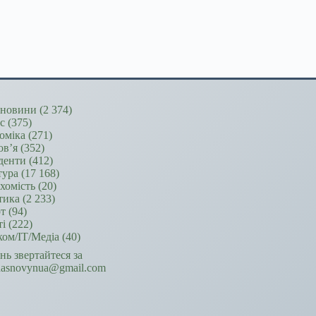
новини
(2 374)
ес
(375)
оміка
(271)
ов’я
(352)
денти
(412)
тура
(17 168)
хомість
(20)
тика
(2 233)
т
(94)
ті
(222)
ком/ІТ/Медіа
(40)
ань звертайтеся за
hasnovynua@gmail.com