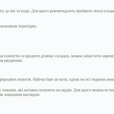
у до їжі та води. Для цього рекомендують прибрати опалі плоди,
 залишили територію.
 повністю огородити ділянку складно, можна захистити окремі г
ля шкідників.
 природних ворогів. Найчастіше це коти, однак не всі тварини в
 хижаків, які активно полюють на щурів. Для цього можна встан
ів зовнішнім виглядом.