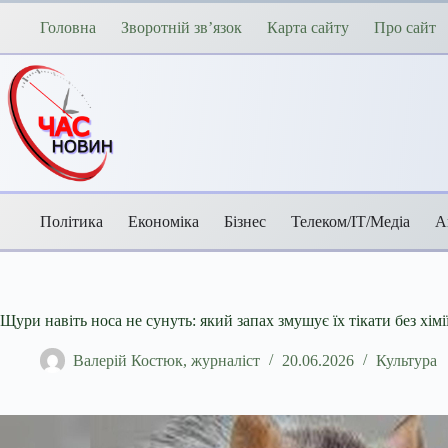
Перейти
до
Головна
Зворотній зв’язок
Карта сайту
Про сайт
вмісту
Політика
Економіка
Бізнес
Телеком/ІТ/Медіа
А
Щури навіть носа не сунуть: який запах змушує їх тікати без хімі
Валерій Костюк, журналіст
20.06.2026
Культура