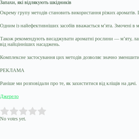
Запахи, які відлякують шкідників
Окрему групу методів становить використання різких ароматів.
Одним із найефективніших засобів вважається м’ята. Змочені в м
Також рекомендують висаджувати ароматні рослини — м’яту, лав
від найцінніших насаджень.
Комплексне застосування цих методів дозволяє значно зменшити к
РЕКЛАМА
Раніше ми розповідали про те, як захиститися від кліщів на дачі.
Джерело
Submit Rating
Rate this item:
No votes yet.