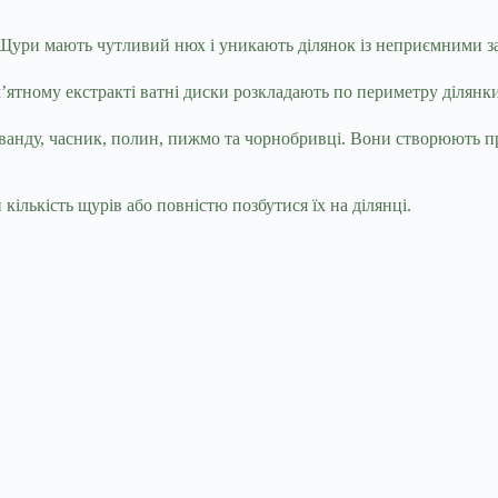
 Щури мають чутливий нюх і уникають ділянок із неприємними з
’ятному екстракті ватні диски розкладають по периметру ділянки
анду, часник, полин, пижмо та чорнобривці. Вони створюють пр
ількість щурів або повністю позбутися їх на ділянці.