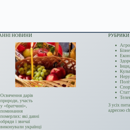
АННІ НОВИНИ
РУБРИКИ
Агро
Бізн
Екон
Здор
Інци
Куль
Неру
Полі
Спор
Стат
Освячення дарів
Теле
природи, участь
З усіх пит
у «братчині»,
адресою c
поминання
померлих: які давні
обряди і звичаї
виконували українці