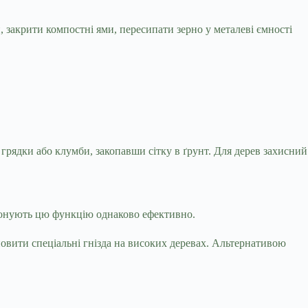
 закрити компостні ями, пересипати зерно у металеві ємності
рядки або клумби, закопавши сітку в ґрунт. Для дерев захисний
иконують цю функцію однаково ефективно.
овити спеціальні гнізда на високих деревах. Альтернативою