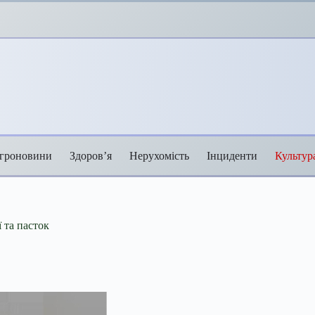
гроновини
Здоров’я
Нерухомість
Інциденти
Культур
ї та пасток