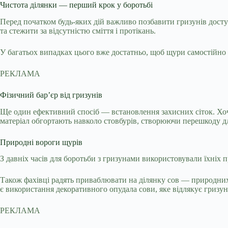
Чистота ділянки — перший крок у боротьбі
Перед початком будь-яких дій важливо позбавити гризунів доступ
та стежити за відсутністю сміття і протікань.
У багатьох випадках цього вже достатньо, щоб щури самостійно
РЕКЛАМА
Фізичний бар’єр від гризунів
Ще один ефективний спосіб — встановлення захисних сіток. Хоча
матеріал обгортають навколо стовбурів, створюючи перешкоду д
Природні вороги щурів
З давніх часів для боротьби з гризунами використовували їхніх
Також фахівці радять приваблювати на ділянку сов — природних
є використання декоративного опудала сови, яке відлякує гризун
РЕКЛАМА