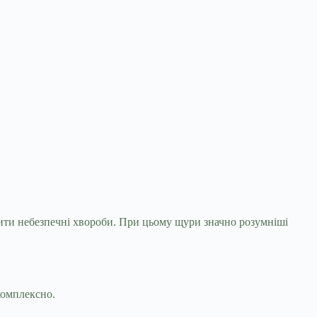
сити небезпечні хвороби. При цьому щури значно
розумніші
комплексно.