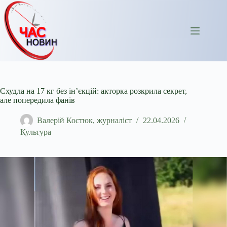
Перейти
до
вмісту
Схудла на 17 кг без інʼєкцій: акторка розкрила секрет,
але попередила фанів
Валерій Костюк, журналіст
22.04.2026
Культура