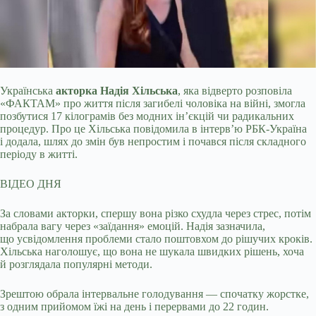
Українська
акторка Надія Хільська
, яка відверто розповіла
«ФАКТАМ» про життя після загибелі чоловіка на війні, змогла
позбутися 17 кілограмів без модних
інʼєкцій чи радикальних
процедур. Про це Хільська повідомила в інтерв’ю РБК-Україна
і додала, шлях до змін був непростим і почався після складного
періоду в житті.
ВІДЕО ДНЯ
За словами акторки, спершу вона різко схудла через стрес, потім
набрала вагу через «заїдання» емоцій. Надія зазначила,
що усвідомлення проблеми стало поштовхом до рішучих кроків.
Хільська наголошує, що вона не шукала швидких рішень, хоча
й розглядала популярні методи.
Зрештою обрала інтервальне голодування — спочатку жорстке,
з одним прийомом їжі на день і перервами до 22 годин.