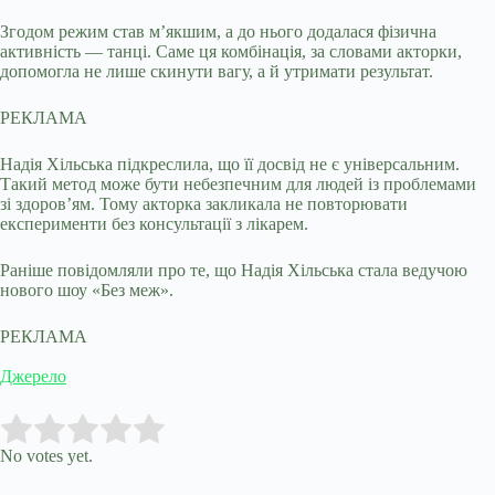
Згодом режим став м’якшим, а до нього додалася фізична
активність — танці. Саме ця комбінація, за словами акторки,
допомогла не лише скинути вагу, а й утримати результат.
РЕКЛАМА
Надія Хільська підкреслила, що її досвід не є універсальним.
Такий метод може бути небезпечним для людей із проблемами
зі здоров’ям. Тому акторка закликала не повторювати
експерименти без консультації з лікарем.
Раніше повідомляли про те, що Надія Хільська стала ведучою
нового шоу «Без меж».
РЕКЛАМА
Джерело
Submit Rating
Rate this item:
No votes yet.