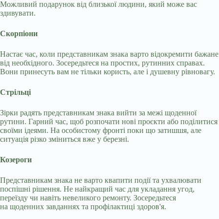
Можливий подарунок від близької людини, який може вас
здивувати.
Скорпіони
Настає час, коли представникам знака варто відокремити бажане
від необхідного. Зосередьтеся на простих, рутинних справах.
Вони принесуть вам не тільки користь, але і душевну рівновагу.
Стрільці
Зірки радять представникам знака вийти за межі щоденної
рутини. Гарний час, щоб розпочати нові проєкти або поділитися
своїми ідеями. На особистому фронті поки що затишшя, але
ситуація різко зміниться вже у березні.
Козероги
Представникам знака не варто квапити події та ухвалювати
поспішні рішення. Не найкращий час для укладання угод,
переїзду чи навіть невеликого ремонту. Зосередьтеся
на щоденних завданнях та профілактиці здоров'я.