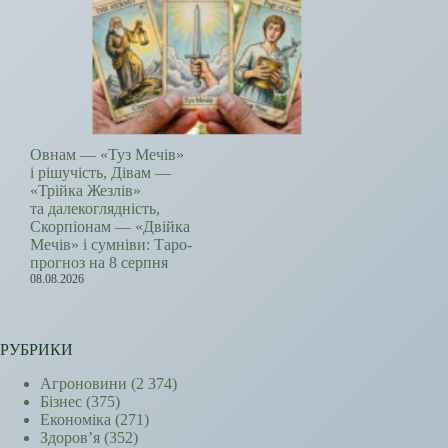
Овнам — «Туз Мечів»
і рішучість, Дівам —
«Трійка Жезлів»
та далекоглядність,
Скорпіонам — «Двійка
Мечів» і сумніви: Таро-
прогноз на 8 серпня
08.08.2026
РУБРИКИ
Агроновини
(2 374)
Бізнес
(375)
Економіка
(271)
Здоров’я
(352)