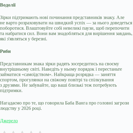
Водолії
Зірки підтримають нові починання представників знаку. Але
не варто розраховувати на швидкий успіх — за нього доведеться
поборотися. Влаштовуйте собі невеликі паузи, щоб перепочити
та набратися сил. Вони вам знадобляться для вирішення завдань,
які з'являться у березні.
Риби
Представникам знака зірки радять зосередитись на своєму
внутрішньому світі. Наведіть у ньому порядок і перестаньте
займатися «самоїдством». Найкраща розрядка — заняття
спортом, прогулянки на свіжому повітрі та спілкування
з друзями. Не забувайте, що ваші близькі теж потребують
підтримки.
Нагадаємо про те, що говорила Баба Ванга про головні загрози
людству у 2026 році.
Джерело