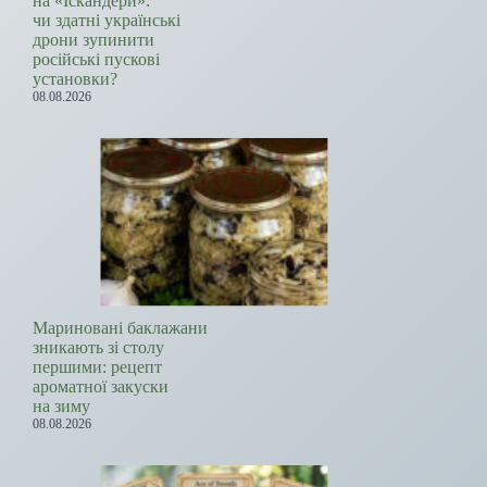
на «Іскандери»:
чи здатні українські
дрони зупинити
російські пускові
установки?
08.08.2026
Мариновані баклажани
зникають зі столу
першими: рецепт
ароматної закуски
на зиму
08.08.2026