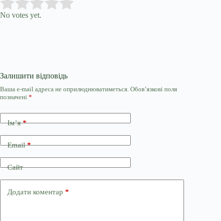
Submit Rating
Rate this item:
No votes yet.
Залишити відповідь
Ваша e-mail адреса не оприлюднюватиметься.
Обов’язкові поля
позначені
*
Ім’я
*
Email
*
Сайт
Додати коментар
*