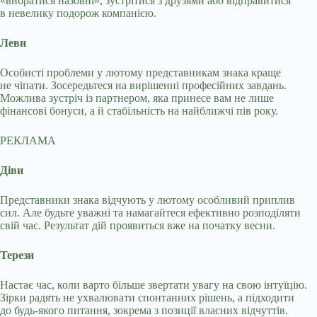
«вибратися назовні», зустрітися з друзями або відправитися
в невелику подорож компанією.
Леви
Особисті проблеми у лютому представникам знака краще
не чіпати. Зосередьтеся на вирішенні професійних завдань.
Можлива зустріч із партнером, яка принесе вам не лише
фінансові бонуси, а й стабільність на найближчі пів року.
РЕКЛАМА
Діви
Представники знака відчують у лютому особливий приплив
сил. Але будьте уважні та намагайтеся ефективно розподіляти
свій час. Результат дій проявиться вже на початку весни.
Терези
Настає час, коли варто більше звертати увагу на свою інтуїцію.
Зірки радять не ухвалювати спонтанних рішень, а підходити
до будь-якого питання, зокрема з позиції власних відчуттів.