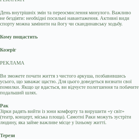
День внутрішніх змін та переосмислення минулого. Важливо
не бездіяти: необхідні посильні навантаження. Активні види
спорту можна замінити на йогу чи скандинавську ходьбу.
Кому пощастить
Козеріг
РЕКЛАМА
Ви зможете почати життя з чистого аркуша, позбавившись
усього, що заважає щастю. Для цього доведеться визнати свої
помилки. Якщо це вдасться, ви відчуєте полегшення та побачите
подальший шлях.
Рак
Зірки радять вийти із зони комфорту та вирушити «у світ»
(театр, концерт, міська площа). Самотні Раки можуть зустріти
людину, яка займе важливе місце у їхньому житті.
Терези