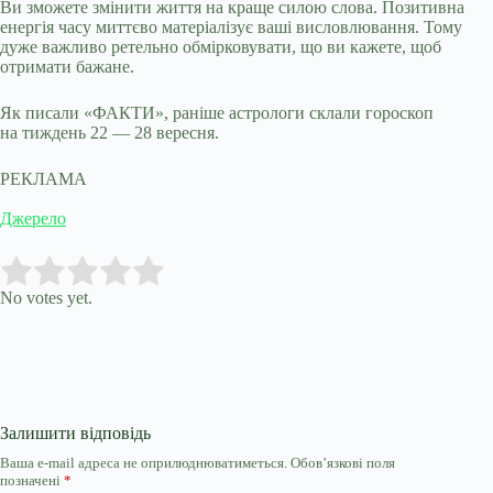
Ви зможете змінити життя на краще силою слова. Позитивна
енергія часу миттєво матеріалізує ваші висловлювання. Тому
дуже важливо ретельно обмірковувати, що ви кажете, щоб
отримати бажане.
Як писали «ФАКТИ», раніше астрологи склали гороскоп
на тиждень 22 — 28 вересня.
РЕКЛАМА
Джерело
Submit Rating
Rate this item:
No votes yet.
Залишити відповідь
Ваша e-mail адреса не оприлюднюватиметься.
Обов’язкові поля
позначені
*