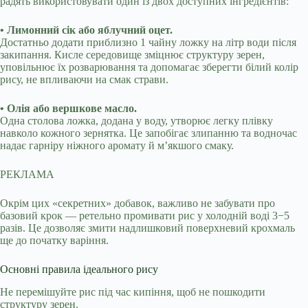
радять використовувати один із двох доступних інгредієнтів:
• Лимонний сік або яблучний оцет.
Достатньо додати приблизно 1 чайну ложку на літр води після
закипання. Кисле середовище зміцнює структуру зерен,
уповільнює їх розварювання та допомагає зберегти білий колір
рису, не впливаючи на смак страви.
• Олія або вершкове масло.
Одна столова ложка, додана у воду, утворює легку плівку
навколо кожного зернятка. Це запобігає злипанню та водночас
надає гарніру ніжного аромату й м’якшого смаку.
РЕКЛАМА
Окрім цих «секретних» добавок, важливо не забувати про
базовий крок — ретельно промивати рис у холодній воді 3−5
разів. Це дозволяє змити надлишковий поверхневий крохмаль
ще до початку варіння.
Основні правила ідеального рису
Не перемішуйте рис під час кипіння, щоб не пошкодити
структуру зерен.