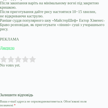
Після закипання варіть на мінімальному вогні під закритою
кришкою.
Після приготування дайте рису настоятися 10−15 хвилин,
не відкриваючи каструлю.
Раніше суддя популярного шоу «МайстерШеф» Ектор Хіменес-
Браво розповідав, як приготувати «ліниві» суші з учорашнього
рису.
РЕКЛАМА
Джерело
Submit Rating
Rate this item:
No votes yet.
Залишити відповідь
Ваша e-mail адреса не оприлюднюватиметься.
Обов’язкові поля
позначені
*