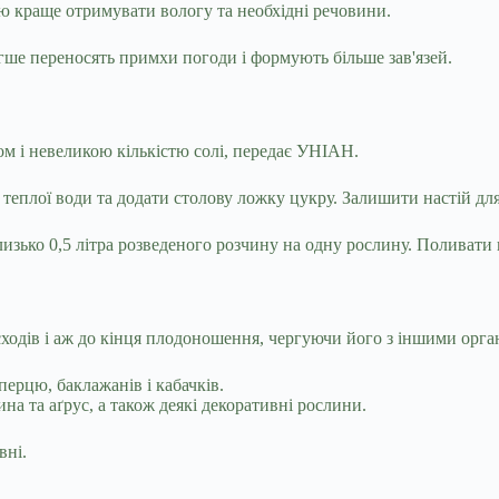
ю краще отримувати вологу та необхідні речовини.
егше переносять примхи погоди і формують більше зав'язей.
м і невеликою кількістю солі, передає УНІАН.
 теплої води та додати столову ложку цукру. Залишити настій для
изько 0,5 літра розведеного розчину на одну рослину. Поливати 
сходів і аж до кінця плодоношення, чергуючи його з іншими орга
перцю, баклажанів і кабачків.
на та аґрус, а також деякі декоративні рослини.
вні.