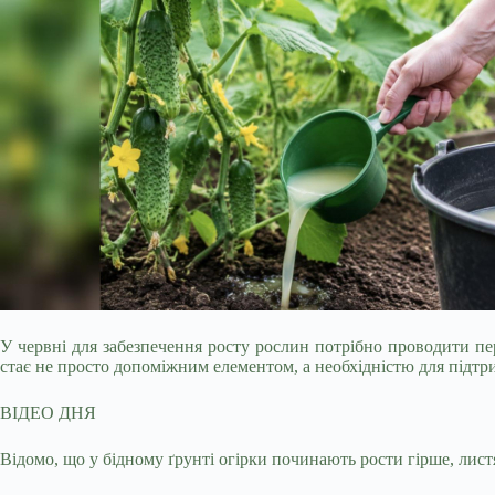
У червні для забезпечення росту рослин потрібно проводити пер
стає не просто допоміжним елементом, а необхідністю для підт
ВІДЕО ДНЯ
Відомо, що у бідному ґрунті огірки починають рости гірше, листя