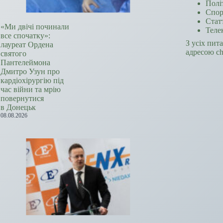
Полі
Спор
Стат
«Ми двічі починали
Теле
все спочатку»:
З усіх пит
лауреат Ордена
адресою c
святого
Пантелеймона
Дмитро Узун про
кардіохірургію під
час війни та мрію
повернутися
в Донецьк
08.08.2026