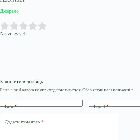
Джерело
Submit Rating
Rate this item:
No votes yet.
Залишити відповідь
Ваша e-mail адреса не оприлюднюватиметься.
Обов’язкові поля позначені
*
Ім’я
*
Email
*
Додати коментар
*