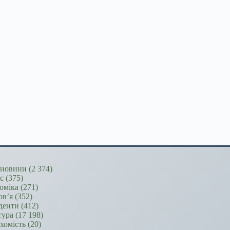
новини
(2 374)
ес
(375)
оміка
(271)
ов’я
(352)
денти
(412)
тура
(17 198)
хомість
(20)