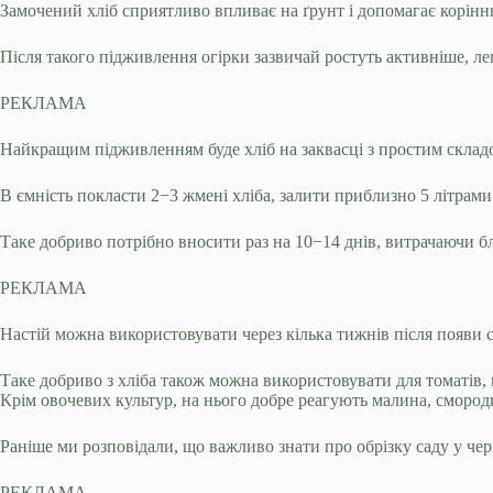
Замочений хліб сприятливо впливає на ґрунт і допомагає корінн
Після такого підживлення огірки зазвичай ростуть активніше, л
РЕКЛАМА
Найкращим підживленням буде хліб на заквасці з простим складо
В ємність покласти 2−3 жмені хліба, залити приблизно 5 літрами
Таке добриво потрібно вносити раз на 10−14 днів, витрачаючи бл
РЕКЛАМА
Настій можна використовувати через кілька тижнів після появи 
Таке добриво з хліба також можна використовувати для томатів, 
Крім овочевих культур, на нього добре реагують малина, смороди
Раніше ми розповідали, що важливо знати про обрізку саду у чер
РЕКЛАМА