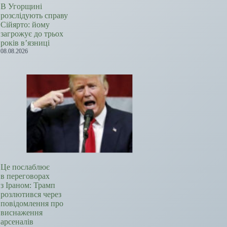
В Угорщині
розслідують справу
Сійярто: йому
загрожує до трьох
років в’язниці
08.08.2026
Це послаблює
в переговорах
з Іраном: Трамп
розлютився через
повідомлення про
виснаження
арсеналів