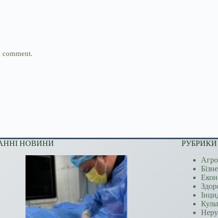
 I comment.
АННІ НОВИНИ
РУБРИКИ
Агро
Бізн
Екон
Здор
Інци
Куль
Неру