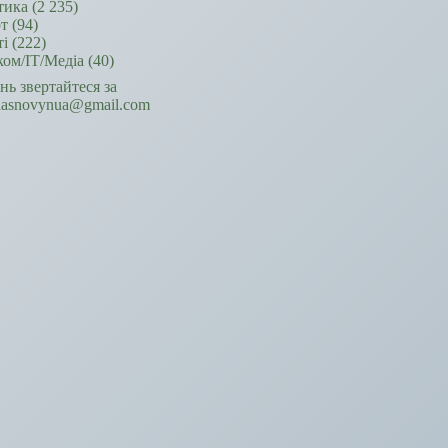
тика
(2 235)
т
(94)
ті
(222)
ком/ІТ/Медіа
(40)
ань звертайтеся за
hasnovynua@gmail.com