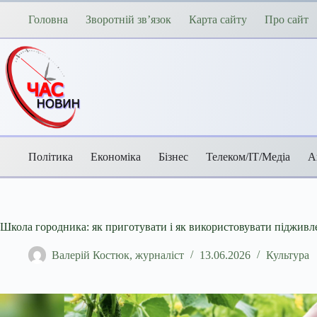
Перейти
до
Головна
Зворотній зв’язок
Карта сайту
Про сайт
вмісту
Політика
Економіка
Бізнес
Телеком/ІТ/Медіа
А
Школа городника: як приготувати і як використовувати підживле
Валерій Костюк, журналіст
13.06.2026
Культура